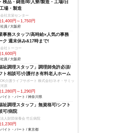
・検品・鋳造/即入寮/製造・工場/日
/工場・製造
式会社京栄センター
1,400円～1,750円
社員 / 大阪府
業事務スタッフ/高時給×人気の事務
ーク 週末休み&17時まで!
式会社トーコー
1,600円
社員 / 大阪府
福祉調理スタッフ」調理師免許必須/
フト相談可/介護付き有料老人ホーム
SOK介護ライフサポート 株式会社/ネオ・サミッ
湯河原
1,280円～1,290円
バイト・パート / 神奈川県
福祉調理スタッフ」無資格可/シフト
談可/病院
法人財団保養会 竹丘病院
1,230円
バイト・パート / 東京都