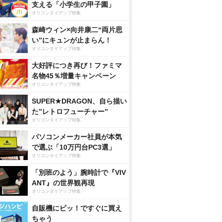
支える「小学生の甲子園」
オリコンタイアップ特集
森崎ウィン×向井康二“両片思
い”にキュンが止まらん！
オリコンタイアップ特集
大好評につき再び！ファミマ
名物45％増量キャンペーン
オリコンタイアップ特集
SUPER★DRAGON、自ら描い
た”レトロフューチャー”
オリコンタイアップ特集
パソコンメーカー社員が本気
で選ぶ「10万円台PC3選」
オリコンタイアップ特集
「別班のよう」腕時計で『VIV
ANT』の世界観再現
オリコンタイアップ特集
自販機にピッ！ですぐに買え
ちゃう