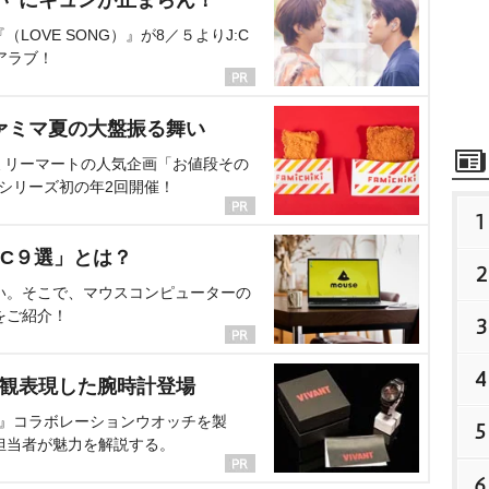
い”にキュンが止まらん！
OVE SONG）』が8／５よりJ:C
アラブ！
ァミマ夏の大盤振る舞い
ミリーマートの人気企画「お値段その
、シリーズ初の年2回開催！
1
C９選」とは？
2
い。そこで、マウスコンピューターの
をご紹介！
3
4
界観表現した腕時計登場
NT』コラボレーションウオッチを製
5
担当者が魅力を解説する。
6