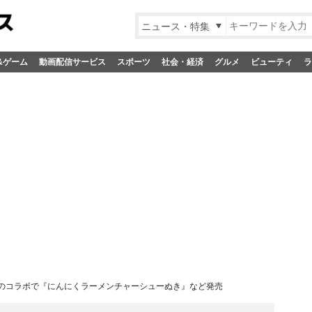
ニュース・特集
&ゲーム
動画配信サービス
スポーツ
社会・経済
グルメ
ビューティ
ラ
のコラボで『にんにくラーメンチャーシューぬき』など発売