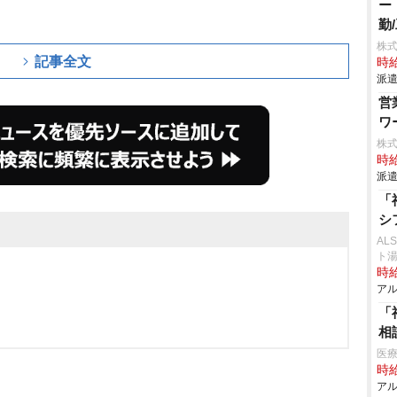
ー
勤
株
記事全文
時給
派遣
営
ワ
株
時給
派遣
「
シ
AL
ト
時給
アル
「
相
医療
時給
アル