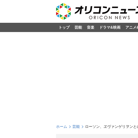
トップ
芸能
音楽
ドラマ&映画
アニメ
ホーム
芸能
ローソン、ヱヴァンゲリヲンと