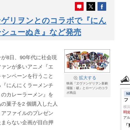
ンゲリヲンとのコラボで『にん
ーシューぬき』など発売
が8日、90年代に社会現
ファンが多いアニメ『エ
キャンペーンを行うこと
拡大する
映画『ヱヴァンゲリヲン新劇
る『にんにくラーメンチ
場版：破』とローソンのコラ
ボ商品
N
トのカレーラーメン』を
フ
の菓子を2 個購入した人
横
時給
リアファイルのプレゼン
アル
たまらない企画が目白押
「