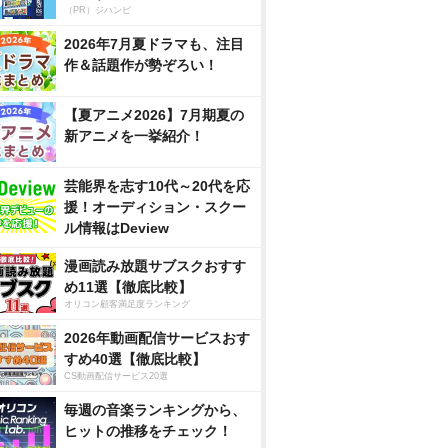
（PR）ジハンピ
2026年7月夏ドラマも、注目
作＆話題作が勢ぞろい！
【夏アニメ2026】7月期夏の
新アニメを一挙紹介！
芸能界を志す10代～20代を応
援！オーディション・スクー
ル情報はDeview
漫画読み放題サブスクおすす
め11選【徹底比較】
オリコン顧客満足度ランキング
2026年動画配信サービスおす
すめ40選【徹底比較】
CS動画配信サービス20選
毎週の音楽ランキングから、
ヒットの推移をチェック！