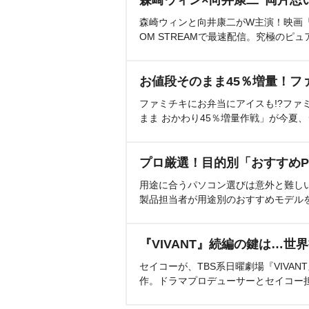
森崎ウィン×向井康二“両片思
森崎ウィンと向井康二がW主演！映画『（L
OM STREAMで最速配信。究極のピュ
お値段そのまま45％増量！フ
ファミチキにお弁当にアイスも!?ファ
まま おかわり45％増量作戦」が今夏
プロ厳選！目的別「おすすめP
用途に合うパソコン選びは意外と難し
製品担当者が用途別のおすすめモデル
『VIVANT』続編の鍵は…世
セイコーが、TBS系日曜劇場『VIVA
作。ドラマプロデューサーとセイコー