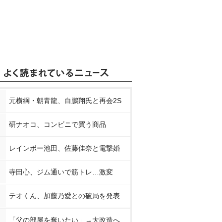
元横綱・朝青龍、白鵬翔氏と再会2S
研ナオコ、コンビニで買う商品
レインボー池田、佐藤佳奈と電撃婚
寺田心、ジム通いで筋トレ…激変
テオくん、加藤乃愛との破局を発表
「父の部屋を奪いたい」→大改造へ