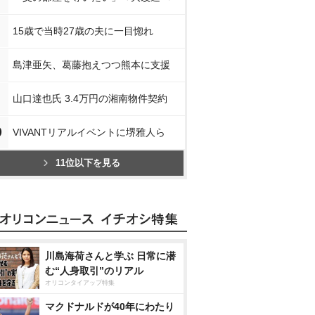
15歳で当時27歳の夫に一目惚れ
島津亜矢、葛藤抱えつつ熊本に支援
山口達也氏 3.4万円の湘南物件契約
0
VIVANTリアルイベントに堺雅人ら
11位以下を見る
川島海荷さんと学ぶ 日常に潜
む“人身取引”のリアル
オリコンタイアップ特集
マクドナルドが40年にわたり