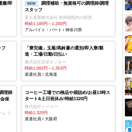
運搬/即
調理補助・無資格可の調理師/調理
NEW
スタッフ
富士産業株式会社 秋田病院内の厨房
時給1,100円～1,200円
アルバイト・パート / 神奈川県
ッフ
「寮完備」玉葱/馬鈴薯の選別/即入寮/製
造・工場/日勤/日払い
株式会社京栄センター
時給1,082円～1,353円
派遣社員 / 北海道
/調理師
コーヒー工場での検品や袋詰め/お昼13時ス
タート&土日祝休み!時給1320円
社会保
株式会社トーコー
時給1,320円
ム う
派遣社員 / 大阪府