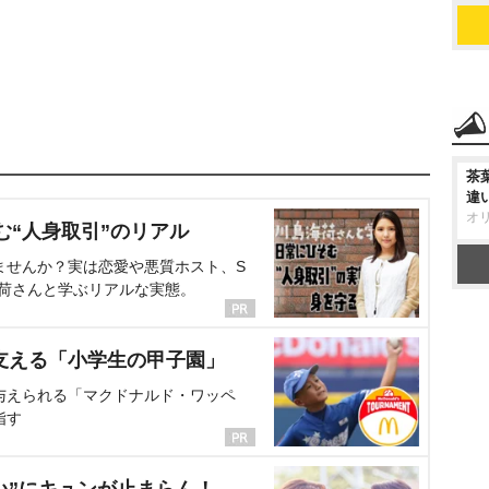
茶
違
オ
む“人身取引”のリアル
ませんか？実は恋愛や悪質ホスト、S
海荷さんと学ぶリアルな実態。
支える「小学生の甲子園」
与えられる「マクドナルド・ワッペ
指す