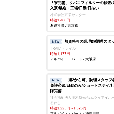
「寮完備」タバコフィルターの検査/
入寮/製造・工場/日勤/日払い
株式会社京栄センター
時給1,400円
派遣社員 / 東京都
無資格可の調理師/調理スタ
NEW
TRAIL“トレイル”
時給1,177円～
アルバイト・パート / 大阪府
「週2から可」調理スタッフ
NEW
免許必須/日勤のみ/ショートステイ/
障完備
社会福祉法人厚木慈光会/ムツイアイホー
るわし
時給1,225円～1,325円
アルバイト・パート / 神奈川県