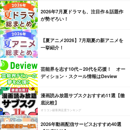
2026年7月夏ドラマも、注目作＆話題作
が勢ぞろい！
【夏アニメ2026】7月期夏の新アニメを
一挙紹介！
芸能界を志す10代～20代を応援！ オー
ディション・スクール情報はDeview
漫画読み放題サブスクおすすめ11選【徹
底比較】
オリコン顧客満足度ランキング
2026年動画配信サービスおすすめ40選