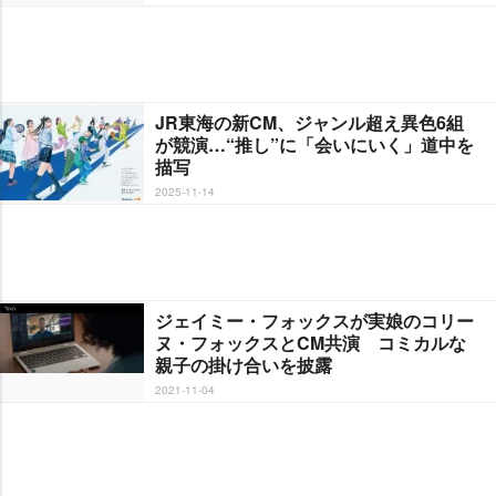
JR東海の新CM、ジャンル超え異色6組
が競演…“推し”に「会いにいく」道中を
描写
2025-11-14
ジェイミー・フォックスが実娘のコリー
ヌ・フォックスとCM共演 コミカルな
親子の掛け合いを披露
2021-11-04