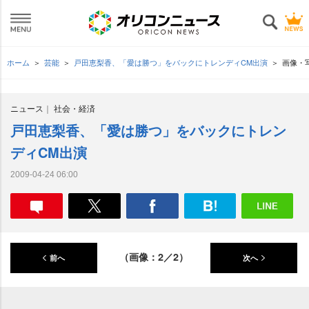
ホーム
芸能
戸田恵梨香、「愛は勝つ」をバックにトレンディCM出演
画像・
ニュース
社会・経済
戸田恵梨香、「愛は勝つ」をバックにトレン
ディCM出演
2009-04-24 06:00
（画像：2／2）
前へ
次へ