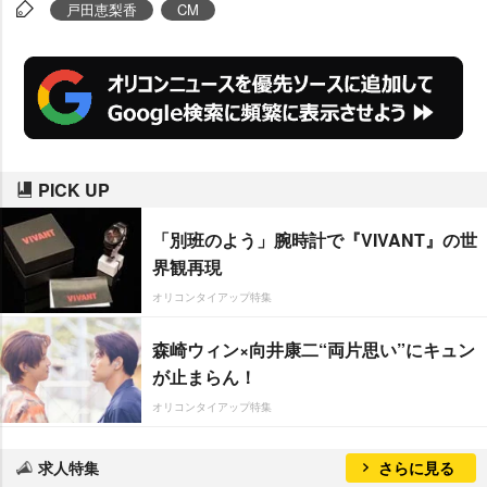
話目からは大物俳優も登場する予
戸田恵梨香
CM
定で、さらなる話題を提供してく
れそうだ。
PICK UP
「別班のよう」腕時計で『VIVANT』の世
界観再現
オリコンタイアップ特集
森崎ウィン×向井康二“両片思い”にキュン
が止まらん！
オリコンタイアップ特集
求人特集
さらに見る