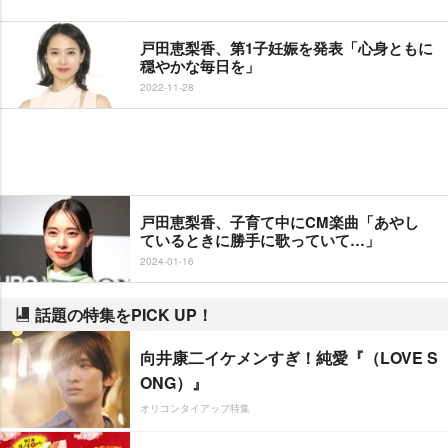
戸田恵梨香、第1子妊娠を発表「心身ともに
穏やかな毎日を」
2022-11-28
戸田恵梨香、子育て中にCM楽曲「あやし
ているときに勝手に歌っていて…」
2024-01-16
話題の特集をPICK UP！
向井康二イケメンすぎ！純愛『（LOVE S
ONG）』
オリコンタイアップ特集