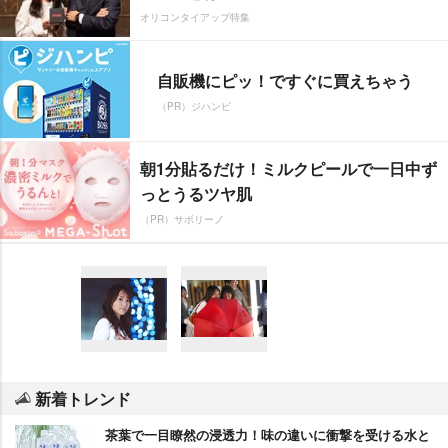
オリコンタイアップ特集
自販機にピッ！ですぐに買えちゃう
（PR）ジハンピ
朝1分貼るだけ！ミルクピールで一日中ず
っとうるツヤ肌
（PR）サボリーノ
新着トレンド
茶葉で一目瞭然の浸透力！味の違いに衝撃を受ける水と