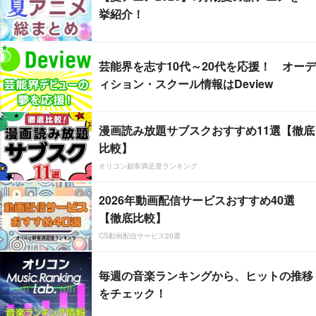
挙紹介！
芸能界を志す10代～20代を応援！ オーデ
ィション・スクール情報はDeview
漫画読み放題サブスクおすすめ11選【徹底
比較】
オリコン顧客満足度ランキング
2026年動画配信サービスおすすめ40選
【徹底比較】
CS動画配信サービス20選
毎週の音楽ランキングから、ヒットの推移
をチェック！