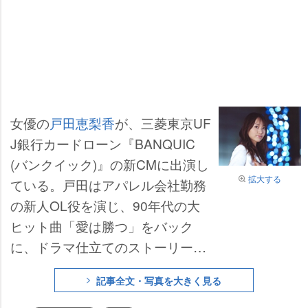
女優の
戸田恵梨香
が、三菱東京UF
J銀行カードローン『BANQUIC
(バンクイック)』の新CMに出演し
拡大する
ている。戸田はアパレル会社勤務
の新人OL役を演じ、90年代の大
ヒット曲「愛は勝つ」をバック
に、ドラマ仕立てのストーリーを
展開。トレンディドラマのような
記事全文・写真を大きく見る
映像が見どころとなっており、2