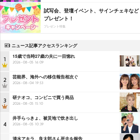
試写会、登壇イベント、サインチェキなど
プレゼント！
プレゼント特集
ニュース記事アクセスランキング
15歳で当時27歳の夫に一目惚れ
1
2026-08-05 16:09
芸能界、海外への移住報告相次ぐ
2
2026-08-04 19:53
研ナオコ、コンビニで買う商品
3
2026-08-05 15:10
井手らっきょ、被災地で炊き出し
4
2026-08-05 10:39
清水アキラ、良太郎さん死去を報告