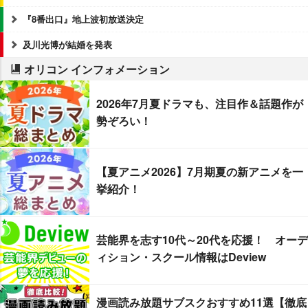
『8番出口』地上波初放送決定
及川光博が結婚を発表
オリコン インフォメーション
2026年7月夏ドラマも、注目作＆話題作が
勢ぞろい！
【夏アニメ2026】7月期夏の新アニメを一
挙紹介！
芸能界を志す10代～20代を応援！ オーデ
ィション・スクール情報はDeview
漫画読み放題サブスクおすすめ11選【徹底