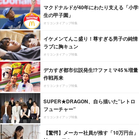
マクドナルドが40年にわたり支える「小学
生の甲子園」
オリコンタイアップ特集
イケメンてんこ盛り！尊すぎる男子の純情
ラブに胸キュン
オリコンタイアップ特集
デカすぎ都市伝説発生!?ファミマ45％増量
作戦再来
オリコンタイアップ特集
SUPER★DRAGON、自ら描いた”レトロ
フューチャー”
オリコンタイアップ特集
【驚愕】メーカー社員が推す「10万円台」