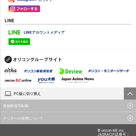
LINE
LINEアカウントメディア
PC版に切り替え
禁無断複写転載
クッキーの使用について
© oricon ME inc.
JASRAC許諾番号：