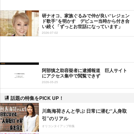
研ナオコ、家族ぐるみで仲が良い“レジェン
ド歌手”を明かす デビュー当時から付き合
い続く「ずっとお世話になっています」
2026-07-02
阿部慎之助容疑者に逮捕報道 巨人サイト
にアクセス集中で閲覧できず
2026-05-25
話題の特集をPICK UP！
川島海荷さんと学ぶ 日常に潜む“人身取
引”のリアル
オリコンタイアップ特集