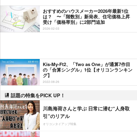
おすすめのハウスメーカー2026年最新1位
は？ 〜「階数別」新発表、住宅価格上昇
受け「価格帯別」に2部門追加
2026-02-03
Kis-My-Ft2、「Two as One」が通算7作目
の「合算シングル」1位【オリコンランキン
グ】
2022-08-26
話題の特集をPICK UP！
川島海荷さんと学ぶ 日常に潜む“人身取
引”のリアル
オリコンタイアップ特集