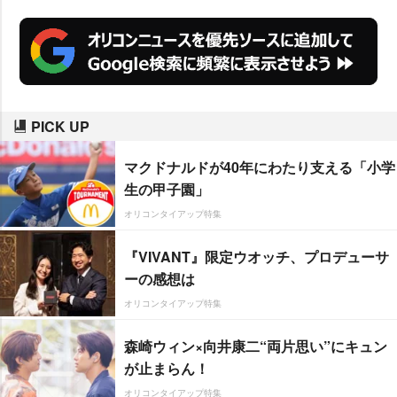
実施。その結果、1位には同番組
で“ハンサム芸人”としても名高い
チュートリアル
の【
徳井義実
】が
選ばれた。
PICK UP
マクドナルドが40年にわたり支える「小学
生の甲子園」
オリコンタイアップ特集
『VIVANT』限定ウオッチ、プロデューサ
ーの感想は
オリコンタイアップ特集
森崎ウィン×向井康二“両片思い”にキュン
が止まらん！
オリコンタイアップ特集