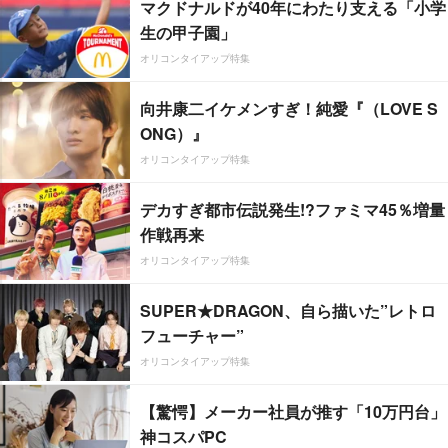
マクドナルドが40年にわたり支える「小学
生の甲子園」
オリコンタイアップ特集
向井康二イケメンすぎ！純愛『（LOVE S
ONG）』
オリコンタイアップ特集
デカすぎ都市伝説発生!?ファミマ45％増量
作戦再来
オリコンタイアップ特集
SUPER★DRAGON、自ら描いた”レトロ
フューチャー”
オリコンタイアップ特集
【驚愕】メーカー社員が推す「10万円台」
神コスパPC