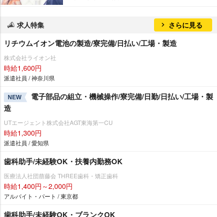
求人特集
さらに見る
リチウムイオン電池の製造/寮完備/日払い/工場・製造
株式会社ライオン社
時給1,600円
派遣社員 / 神奈川県
電子部品の組立・機械操作/寮完備/日勤/日払い/工場・製
NEW
造
UTエージェント株式会社AGT東海第一CU
時給1,300円
派遣社員 / 愛知県
歯科助手/未経験OK・扶養内勤務OK
医療法人社団萠藤会 THREE歯科・矯正歯科
時給1,400円～2,000円
アルバイト・パート / 東京都
歯科助手/未経験OK・ブランクOK