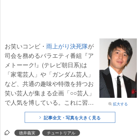
お笑いコンビ・
雨上がり決死隊
が
司会を務めるバラエティ番組『ア
メトーーク!』(テレビ朝日系)は
「家電芸人」や「ガンダム芸人」
など、共通の趣味や特徴を持つお
笑い芸人が集まる企画「○○芸人」
で人気を博している。これに習
拡大する
い、オリコンでは春間近でファッ
記事全文・写真を大きく見る
ションが盛んなこの季節に合わせ
『オシャレ芸人』をテーマに、10
徳井義実
チュートリアル
～40代の男女にアンケート調査を