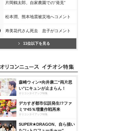
片岡鶴太郎、自家農園での“発見”
松本潤、熊本地震被災地へコメント
0
寿美花代さん死去 息子がコメント
11位以下を見る
森崎ウィン×向井康二“両片思
い”にキュンが止まらん！
オリコンタイアップ特集
デカすぎ都市伝説発生!?ファ
ミマ45％増量作戦再来
オリコンタイアップ特集
SUPER★DRAGON、自ら描い
た”レトロフューチャー”