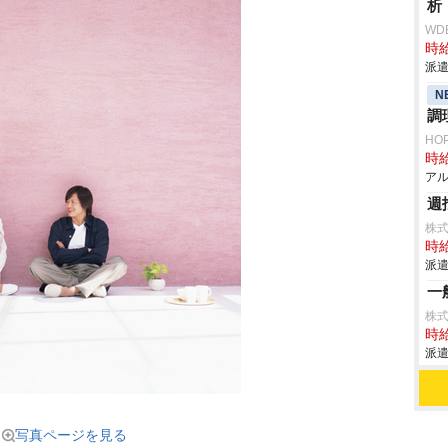
析
WD
時給
派遣
N
調
HO
時給
アル
週
株式
時給
派遣
一
株式
時給
派遣
写真ページを見る