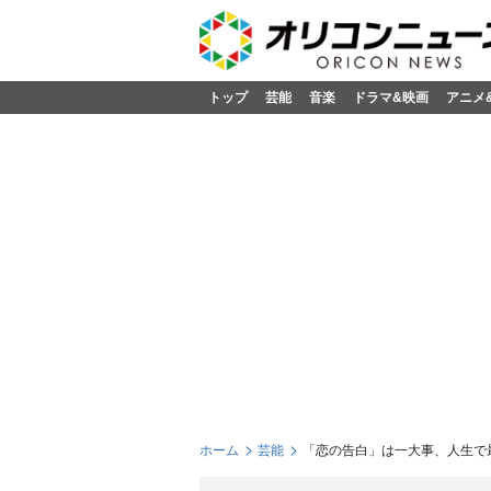
トップ
芸能
音楽
ドラマ&映画
アニメ
ホーム
芸能
「恋の告白」は一大事、人生で