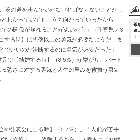
は、茨の道を歩んでいかなければならないことがし
いとわかっていても、立ち向かっていったから」
茶
までの関係が崩れることが恐いから」（千葉県／3
違
オ
告白する時】は想像以上の勇気が必要なようだ。ま
人とでいいのか決断するのに勇気が必要だった」
意見で【結婚する時】（8.5％）が挙がり、パート
れる恐さに対する勇気と人生の重みを背負う勇気
る。
や発表会に出る時】（5.2％）。「人前が苦手
0代／女性）、「緊張するから」（栃木県／10代