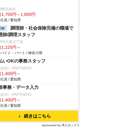
B株式会社
1,700円～1,800円
社員 / 愛知県
調理師・社会保険完備の職場で
EW
理師/調理スタッフ
PPA大島五丁目
1,225円～
バイト・パート / 神奈川県
払いOKの事務スタッフ
会社I・PARTNERS
1,400円～
社員 / 愛知県
般事務・データ入力
会社I・PARTNERS
1,400円～
社員 / 愛知県
続きはこちら
sponsored by 求人ボックス