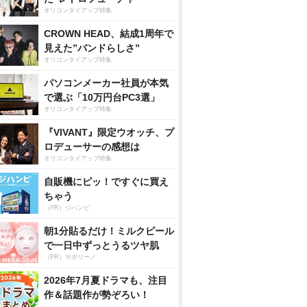
オリコンタイアップ特集
CROWN HEAD、結成1周年で
見えた”バンドらしさ”
オリコンタイアップ特集
パソコンメーカー社員が本気
で選ぶ「10万円台PC3選」
オリコンタイアップ特集
『VIVANT』限定ウオッチ、プ
ロデューサーの感想は
オリコンタイアップ特集
自販機にピッ！ですぐに買え
ちゃう
（PR）ジハンピ
朝1分貼るだけ！ミルクピール
で一日中ずっとうるツヤ肌
（PR）サボリーノ
2026年7月夏ドラマも、注目
作＆話題作が勢ぞろい！