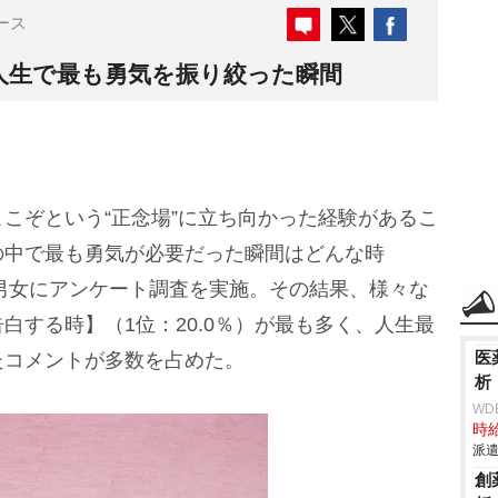
ース
人生で最も勇気を振り絞った瞬間
こぞという“正念場”に立ち向かった経験があるこ
の中で最も勇気が必要だった瞬間はどんな時
の男女にアンケート調査を実施。その結果、様々な
白する時】（1位：20.0％）が最も多く、人生最
医
たコメントが多数を占めた。
析
WD
時給
派遣
創