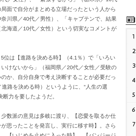
の局面で自分がまとめる立場だったという人から
奈川県／40代／男性）、「キャプテンで、結果
北海道／10代／女性）という切実なコメントが
1
2
5位は【進路を決める時】（4.1％）で「いろい
3
いけないから」（福岡県／20代／女性／受験の
いのか、自分自身で考え決断することが必要だっ
4
／進路を決める時）というように、“人生の選
5
決断力を要したようだ。
6
少数派の意見は多岐に渡り、【恋愛を取るか仕
7
分が思ったことを発言し、実行に移す時】。さら
】、【いじめを止めに入った時】、【バンジージ