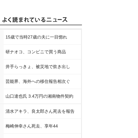
15歳で当時27歳の夫に一目惚れ
研ナオコ、コンビニで買う商品
井手らっきょ、被災地で炊き出し
芸能界、海外への移住報告相次ぐ
山口達也氏 3.4万円の湘南物件契約
清水アキラ、良太郎さん死去を報告
梅崎伸幸さん死去、享年44