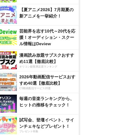
【夏アニメ2026】7月期夏の
新アニメを一挙紹介！
芸能界を志す10代～20代を応
援！オーディション・スクー
ル情報はDeview
漫画読み放題サブスクおすす
め11選【徹底比較】
オリコン顧客満足度ランキング
2026年動画配信サービスおす
すめ40選【徹底比較】
CS動画配信サービス20選
毎週の音楽ランキングから、
ヒットの推移をチェック！
試写会、登壇イベント、サイ
ンチェキなどプレゼント！
プレゼント特集