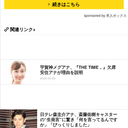
続きはこちら
sponsored by 求人ボックス
関連リンク+
宇賀神メグアナ、『THE TIME，』欠席
安住アナが理由を説明
2026-03-09
日テレ森圭介アナ、斎藤佑樹キャスター
の“生発言”に驚き「何を言ってるんです
か」「びっくりしました」