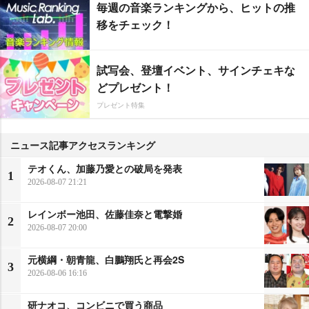
毎週の音楽ランキングから、ヒットの推
移をチェック！
試写会、登壇イベント、サインチェキな
どプレゼント！
プレゼント特集
ニュース記事アクセスランキング
テオくん、加藤乃愛との破局を発表
1
2026-08-07 21:21
レインボー池田、佐藤佳奈と電撃婚
2
2026-08-07 20:00
元横綱・朝青龍、白鵬翔氏と再会2S
3
2026-08-06 16:16
研ナオコ、コンビニで買う商品