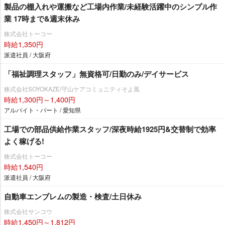
製品の棚入れや運搬など工場内作業/未経験活躍中のシンプル作
業 17時まで&週末休み
株式会社トーコー
時給1,350円
派遣社員 / 大阪府
「福祉調理スタッフ」無資格可/日勤のみ/デイサービス
株式会社SOYOKAZE/守山ケアコミュニティそよ風
時給1,300円～1,400円
アルバイト・パート / 愛知県
工場での部品供給作業スタッフ/深夜時給1925円&交替制で効率
よく稼げる!
株式会社トーコー
時給1,540円
派遣社員 / 大阪府
自動車エンブレムの製造・検査/土日休み
株式会社サンコウ
時給1,450円～1,812円