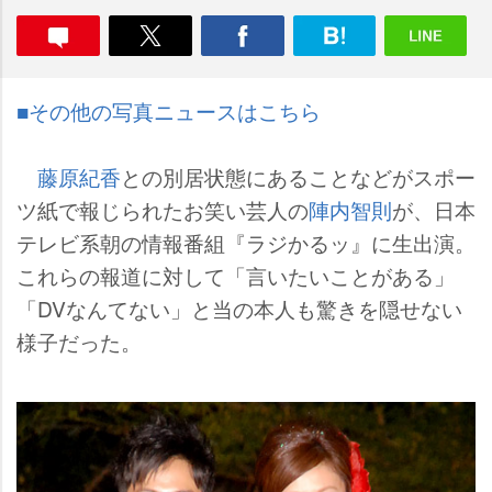
■その他の写真ニュースはこちら
藤原紀香
との別居状態にあることなどがスポー
ツ紙で報じられたお笑い芸人の
陣内智則
が、日本
テレビ系朝の情報番組『ラジかるッ』に生出演。
これらの報道に対して「言いたいことがある」
「DVなんてない」と当の本人も驚きを隠せない
様子だった。