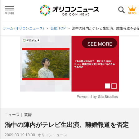
ホーム (オリコンニュース)
芸能 TOP
渦中の陣内がテレビ生出演、離婚報道を否
SEE MORE
Powered by 
GliaStudios
M
ニュース
芸能
u
t
渦中の陣内がテレビ生出演、離婚報道を否定
e
オリコンニュース
2009-03-19 10:00