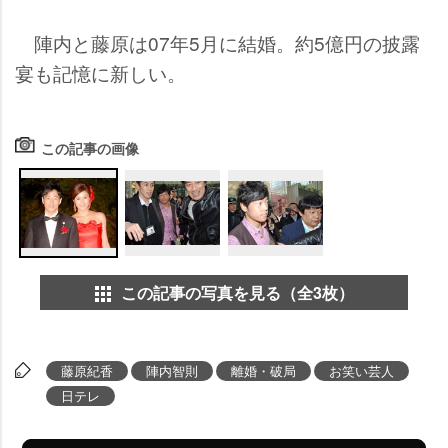
陣内と藤原は07年5月に結婚。約5億円の披露
宴も記憶に新しい。
この記事の画像
この記事の写真を見る（全3枚）
藤原紀香
陣内智則
離婚・破局
お笑い芸人
日テレ