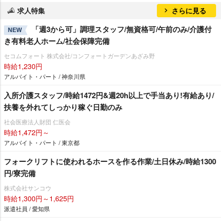
求人特集
さらに見る
「週3から可」調理スタッフ/無資格可/午前のみ/介護付
NEW
き有料老人ホーム/社会保障完備
セコムフォート 株式会社/コンフォートガーデンあざみ野
時給1,230円
アルバイト・パート / 神奈川県
入所介護スタッフ/時給1472円&週20h以上で手当あり!有給あり/
扶養を外れてしっかり稼ぐ日勤のみ
社会医療法人財団 仁医会
時給1,472円～
アルバイト・パート / 東京都
フォークリフトに使われるホースを作る作業/土日休み/時給1300
円/寮完備
株式会社サンコウ
時給1,300円～1,625円
派遣社員 / 愛知県