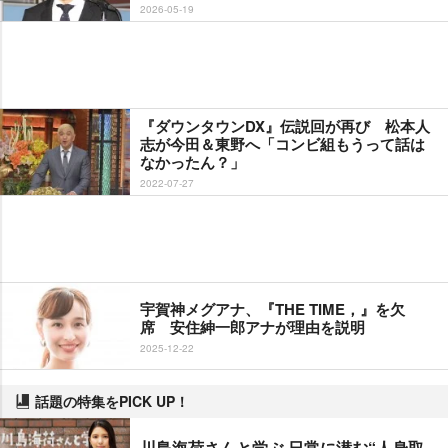
2026-05-19
『ダウンタウンDX』伝説回が再び 松本人
志が今田＆東野へ「コンビ組もうって話は
なかったん？」
2022-07-27
宇賀神メグアナ、『THE TIME，』を欠
席 安住紳一郎アナが理由を説明
2025-12-22
話題の特集をPICK UP！
川島海荷さんと学ぶ 日常に潜む“人身取