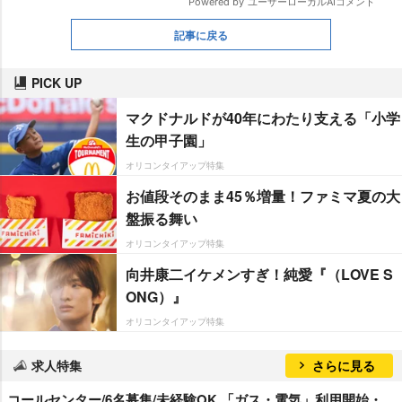
記事に戻る
PICK UP
マクドナルドが40年にわたり支える「小学
生の甲子園」
オリコンタイアップ特集
お値段そのまま45％増量！ファミマ夏の大
盤振る舞い
オリコンタイアップ特集
向井康二イケメンすぎ！純愛『（LOVE S
ONG）』
オリコンタイアップ特集
求人特集
さらに見る
コールセンター/6名募集/未経験OK 「ガス・電気」利用開始・