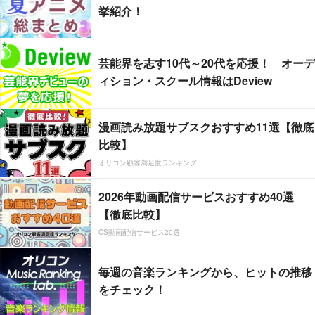
挙紹介！
芸能界を志す10代～20代を応援！ オーデ
ィション・スクール情報はDeview
漫画読み放題サブスクおすすめ11選【徹底
比較】
オリコン顧客満足度ランキング
2026年動画配信サービスおすすめ40選
【徹底比較】
CS動画配信サービス20選
毎週の音楽ランキングから、ヒットの推移
をチェック！