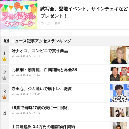
試写会、登壇イベント、サインチェキなど
プレゼント！
プレゼント特集
ニュース記事アクセスランキング
研ナオコ、コンビニで買う商品
1
2026-08-05 15:10
元横綱・朝青龍、白鵬翔氏と再会2S
2
2026-08-06 16:16
寺田心、ジム通いで筋トレ…激変
3
2026-08-07 10:46
15歳で当時27歳の夫に一目惚れ
4
2026-08-05 16:09
山口達也氏 3.4万円の湘南物件契約