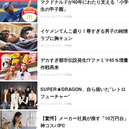
マクドナルドが40年にわたり支える「小学
生の甲子園」
オリコンタイアップ特集
イケメンてんこ盛り！尊すぎる男子の純情
ラブに胸キュン
オリコンタイアップ特集
デカすぎ都市伝説発生!?ファミマ45％増量
作戦再来
オリコンタイアップ特集
SUPER★DRAGON、自ら描いた”レトロ
フューチャー”
オリコンタイアップ特集
【驚愕】メーカー社員が推す「10万円台」
神コスパPC