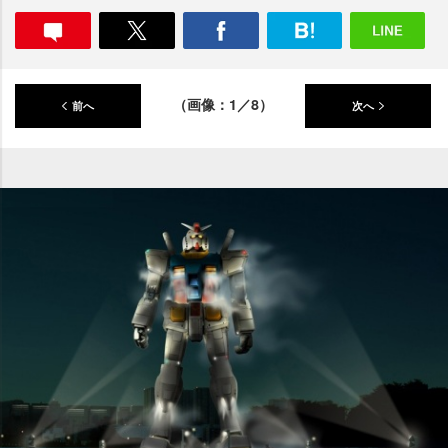
（画像：1／8）
前へ
次へ