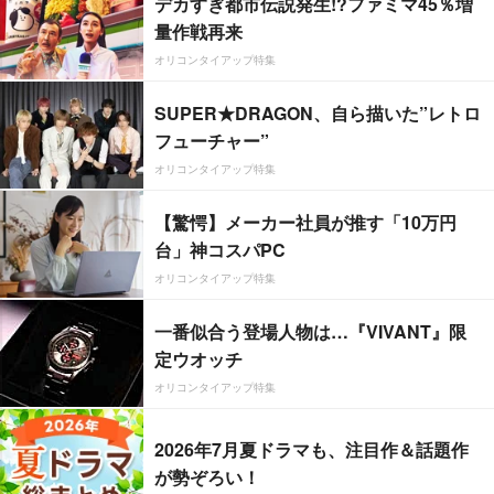
デカすぎ都市伝説発生!?ファミマ45％増
量作戦再来
オリコンタイアップ特集
SUPER★DRAGON、自ら描いた”レトロ
フューチャー”
オリコンタイアップ特集
【驚愕】メーカー社員が推す「10万円
台」神コスパPC
オリコンタイアップ特集
一番似合う登場人物は…『VIVANT』限
定ウオッチ
オリコンタイアップ特集
2026年7月夏ドラマも、注目作＆話題作
が勢ぞろい！