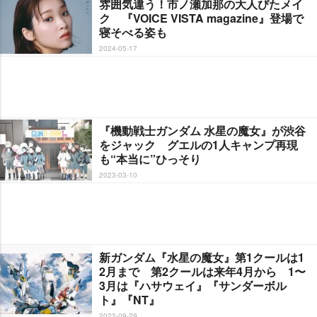
雰囲気違う！市ノ瀬加那の大人びたメイ
ク 『VOICE VISTA magazine』登場で
寝そべる姿も
2024-05-17
『機動戦士ガンダム 水星の魔女』が渋谷
をジャック グエルの1人キャンプ再現
も“本当に”ひっそり
2023-03-10
新ガンダム『水星の魔女』第1クールは1
2月まで 第2クールは来年4月から 1〜
3月は『ハサウェイ』『サンダーボル
ト』『NT』
2022-09-29