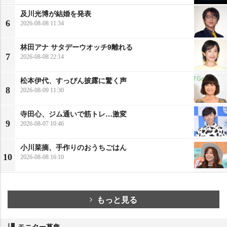
及川光博が結婚を発表
6
2026-08-08 11:34
林田アナ サタデーウオッチ9離れる
7
2026-08-08 22:14
松本伊代、すっぴん披露に驚く声
8
2026-08-09 11:30
寺田心、ジム通いで筋トレ…激変
9
2026-08-07 10:46
小川菜摘、手作りのおうちごはん
10
2026-08-08 16:10
もっと見る
モニター募集