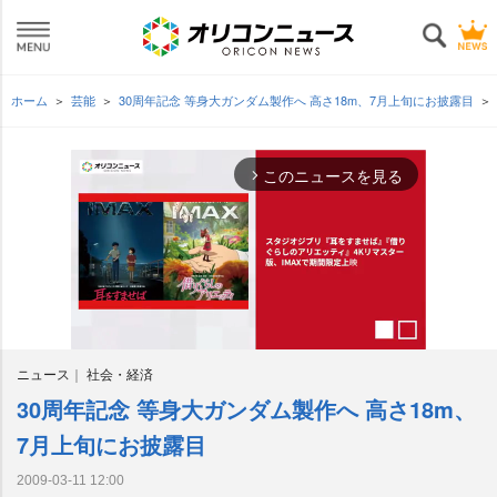
ホーム
芸能
30周年記念 等身大ガンダム製作へ 高さ18m、7月上旬にお披露目
このニュースを見る
arrow_forward_ios
ニュース
社会・経済
30周年記念 等身大ガンダム製作へ 高さ18m、
M
u
7月上旬にお披露目
t
e
2009-03-11 12:00