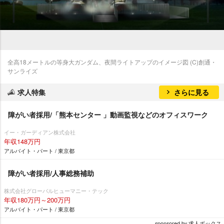
全高18メートルの等身大ガンダム、夜間ライトアップのイメージ図 (C)創通・
サンライズ
求人特集
さらに見る
障がい者採用/「熊本センター 」動画監視などのオフィスワーク
イー・ガーディアン株式会社
年収148万円
アルバイト・パート / 東京都
障がい者採用/人事総務補助
株式会社グローバルヒューマニー・テック
年収180万円～200万円
アルバイト・パート / 東京都
sponsored by 求人ボックス