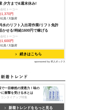
業 夕方まで&週末休み!
式会社トーコー
1,370円
社員 / 大阪府
料水のリフト入出荷作業/リフト免許
活かせる!時給1600円で稼げる
式会社トーコー
1,600円
社員 / 大阪府
続きはこちら
sponsored by 求人ボックス
葉で一目瞭然の浸透力！味の
いに衝撃を受ける水とは
リコンタイアップ特集
新着トレンドをもっと見る