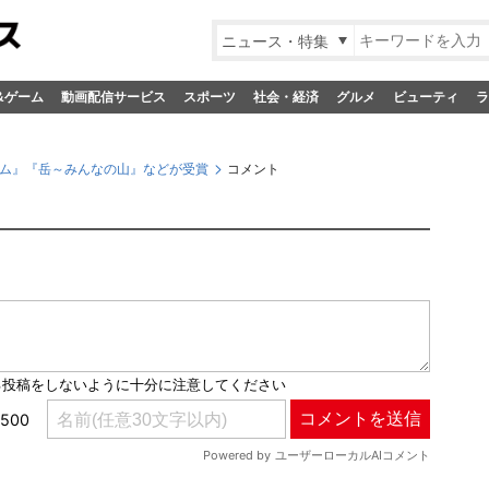
ニュース・特集
&ゲーム
動画配信サービス
スポーツ
社会・経済
グルメ
ビューティ
ラ
ーム』『岳～みんなの山』などが受賞
コメント