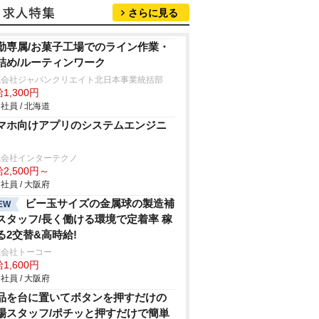
さらに見る
勤専属/お菓子工場でのライン作業・
詰め/ルーティンワーク
式会社ジャパンクリエイト北日本事業統括部
1,300円
社員 / 北海道
マホ向けアプリのシステムエンジニ
式会社インターテクノ
2,500円～
社員 / 大阪府
ビー玉サイズの金属球の製造補
EW
スタッフ/長く働ける環境で定着率 稼
る2交替&高時給!
式会社トーコー
1,600円
社員 / 大阪府
品を台に置いてボタンを押すだけの
場スタッフ/ポチッと押すだけで簡単