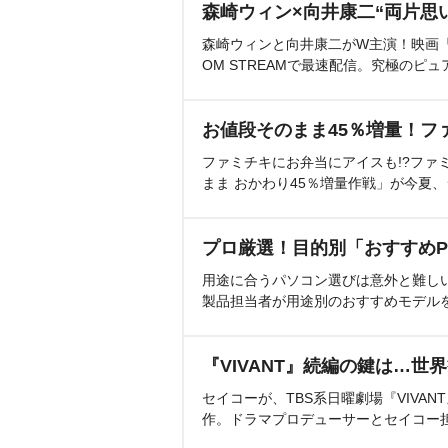
森崎ウィン×向井康二“両片思
森崎ウィンと向井康二がW主演！映画『（L
OM STREAMで最速配信。究極のピュ
お値段そのまま45％増量！フ
ファミチキにお弁当にアイスも!?ファ
まま おかわり45％増量作戦」が今夏
プロ厳選！目的別「おすすめP
用途に合うパソコン選びは意外と難し
製品担当者が用途別のおすすめモデル
『VIVANT』続編の鍵は…世
セイコーが、TBS系日曜劇場『VIVA
作。ドラマプロデューサーとセイコー