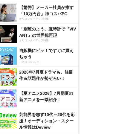
【驚愕】メーカー社員が推す
「10万円台」神コスパPC
オリコンタイアップ特集
「別班のよう」腕時計で『VIV
ANT』の世界観再現
オリコンタイアップ特集
自販機にピッ！ですぐに買え
ちゃう
（PR）ジハンピ
2026年7月夏ドラマも、注目
作＆話題作が勢ぞろい！
【夏アニメ2026】7月期夏の
新アニメを一挙紹介！
芸能界を志す10代～20代を応
援！オーディション・スクー
ル情報はDeview