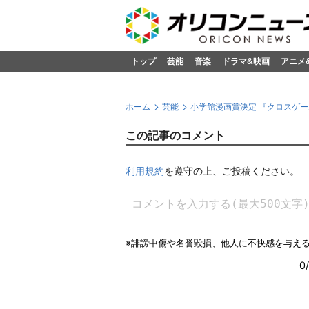
トップ
芸能
音楽
ドラマ&映画
アニメ
ホーム
芸能
小学館漫画賞決定 『クロスゲ
この記事のコメント
利用規約
を遵守の上、ご投稿ください。