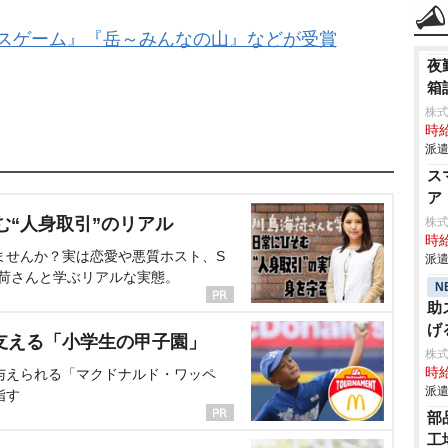
ロスゲーム』『岳～みんなの山』などが受賞
夜
箱
株
時給
派遣
ス
ア
む“人身取引”のリアル
株
時給
ませんか？実は恋愛や悪質ホスト、S
派遣
海荷さんと学ぶリアルな実態。
N
助
げ
支える「小学生の甲子園」
株
時給
与えられる「マクドナルド・ワッペ
派遣
指す
部
工