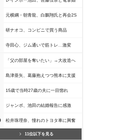
レインボー池田、佐藤佳奈と電撃婚
元横綱・朝青龍、白鵬翔氏と再会2S
研ナオコ、コンビニで買う商品
寺田心、ジム通いで筋トレ…激変
「父の部屋を奪いたい」→大改造へ
島津亜矢、葛藤抱えつつ熊本に支援
15歳で当時27歳の夫に一目惚れ
ジャンボ、池田の結婚報告に感激
0
松井珠理奈、憧れのトヨタ車に興奮
11位以下を見る