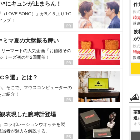
い”にキュンが止まらん！
作
株
OVE SONG）』が8／５よりJ:C
時給
アラブ！
派遣
飲
が
ァミマ夏の大盤振る舞い
株
ミリーマートの人気企画「お値段その
時給
、シリーズ初の年2回開催！
派遣
C９選」とは？
い。そこで、マウスコンピューターの
をご紹介！
茶
界観表現した腕時計登場
違
オ
NT』コラボレーションウオッチを製
担当者が魅力を解説する。