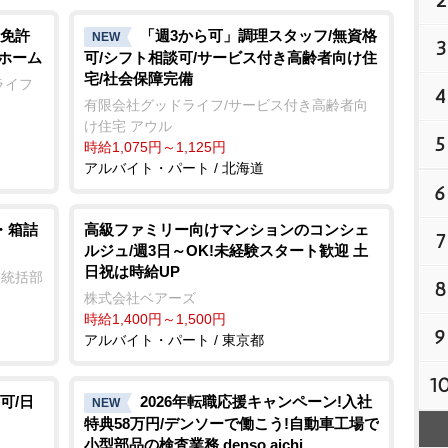
2
免許
「週3から可」調理スタッフ/無資格
NEW
3
人ホーム
可/シフト相談可/サービス付き高齢者向け住
宅/社会保障完備
ライフ
4
有限会社グッドライフ/サービス付き高齢者向
け住宅 アウル
5
時給1,075円～1,125円
アルバイト・パート / 北海道
6
・箱詰
高級ファミリー向けマンションのコンシェ
7
ルジュ/週3日～OK!未経験スタート歓迎 土
日祝は時給UP
業統括部
8
株式会社ベアーズ
時給1,400円～1,500円
9
アルバイト・パート / 東京都
1
可/日
2026年転職応援キャンペーン!入社
NEW
特典58万円/デンソーで働こう!自動車工場で
小型部品の検査業務 denso aichi