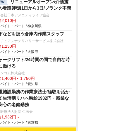
リニューアルオープン/介護施
EW
の看護師/週1日から3日/ブランク不問
式会社日本アメニティライフ協会
2,010円
バイト・パート / 神奈川県
下などを扱う倉庫内作業スタッフ
ュチュアンナデリバリーサービス株式会社
1,230円
バイト・パート / 大阪府
ォークリフト/24時間の間で自由な時
に働ける
ランコム株式会社
1,400円～1,750円
バイト・パート / 愛知県
護施設勤務の作業療法士/経験を活か
て生活期リハへ時給1932円・残業な
安心の老健勤務
医療法人財団 仁医会
1,932円～
バイト・パート / 東京都