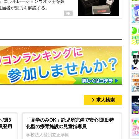
NT』コラボレーションウオッチを製
担当者が魅力を解説する。
求人検索
/週3
「見学のみOK」託児所完備で安心!運動特
員登用
化型の療育施設の児童指導員
学校法人登別立正学園