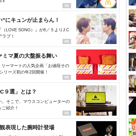
指す
い”にキュンが止まらん！
OVE SONG）』が8／５よりJ:C
アラブ！
ァミマ夏の大盤振る舞い
ミリーマートの人気企画「お値段その
、シリーズ初の年2回開催！
C９選」とは？
い。そこで、マウスコンピューターの
をご紹介！
界観表現した腕時計登場