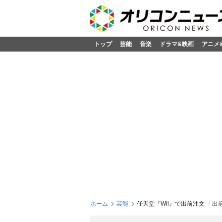
トップ
芸能
音楽
ドラマ&映画
アニメ
ホーム
芸能
任天堂『Wii』で出前注文 「