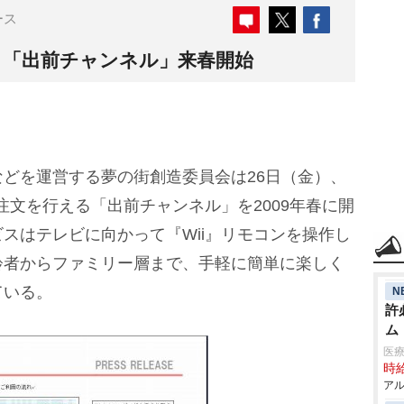
ース
文 「出前チャンネル」来春開始
どを運営する夢の街創造委員会は26日（金）、
注文を行える「出前チャンネル」を2009年春に開
スはテレビに向かって『Wii』リモコンを操作し
齢者からファミリー層まで、手軽に簡単に楽しく
ている。
N
許
ム
医
時給
アル