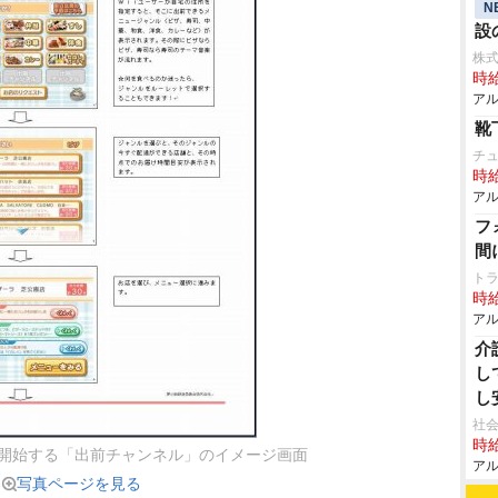
N
設
株
時給
アル
靴
チ
時給
アル
フ
間
ト
時給
アル
介
し
し
社会
時給
から開始する「出前チャンネル」のイメージ画面
アル
写真ページを見る