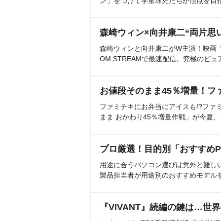
ン」をつけて学童球児たちが頂点を目
森崎ウィン×向井康二“両片思
森崎ウィンと向井康二がW主演！映画『（L
OM STREAMで最速配信。究極のピュ
お値段そのまま45％増量！フ
ファミチキにお弁当にアイスも!?ファ
まま おかわり45％増量作戦」が今夏
プロ厳選！目的別「おすすめP
用途に合うパソコン選びは意外と難し
製品担当者が用途別のおすすめモデル
『VIVANT』続編の鍵は…世