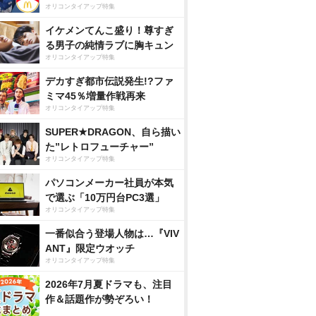
オリコンタイアップ特集
イケメンてんこ盛り！尊すぎ
る男子の純情ラブに胸キュン
オリコンタイアップ特集
デカすぎ都市伝説発生!?ファ
ミマ45％増量作戦再来
オリコンタイアップ特集
SUPER★DRAGON、自ら描い
た”レトロフューチャー”
オリコンタイアップ特集
パソコンメーカー社員が本気
で選ぶ「10万円台PC3選」
オリコンタイアップ特集
一番似合う登場人物は…『VIV
ANT』限定ウオッチ
オリコンタイアップ特集
2026年7月夏ドラマも、注目
作＆話題作が勢ぞろい！