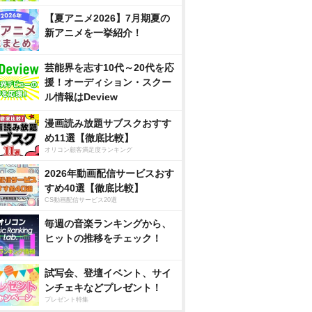
【夏アニメ2026】7月期夏の
新アニメを一挙紹介！
芸能界を志す10代～20代を応
援！オーディション・スクー
ル情報はDeview
漫画読み放題サブスクおすす
め11選【徹底比較】
オリコン顧客満足度ランキング
2026年動画配信サービスおす
すめ40選【徹底比較】
CS動画配信サービス20選
毎週の音楽ランキングから、
ヒットの推移をチェック！
試写会、登壇イベント、サイ
ンチェキなどプレゼント！
プレゼント特集