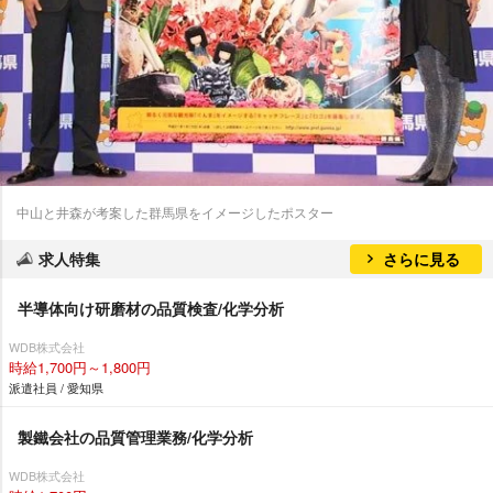
中山と井森が考案した群馬県をイメージしたポスター
求人特集
さらに見る
半導体向け研磨材の品質検査/化学分析
WDB株式会社
時給1,700円～1,800円
派遣社員 / 愛知県
製鐵会社の品質管理業務/化学分析
WDB株式会社