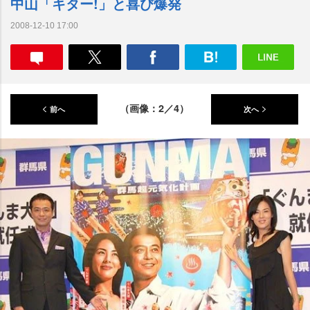
中山「キター!」と喜び爆発
2008-12-10 17:00
（画像：2／4）
前へ
次へ