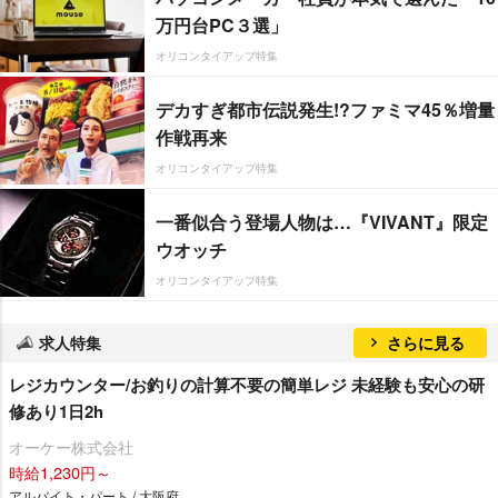
万円台PC３選」
オリコンタイアップ特集
デカすぎ都市伝説発生!?ファミマ45％増量
作戦再来
オリコンタイアップ特集
一番似合う登場人物は…『VIVANT』限定
ウオッチ
オリコンタイアップ特集
求人特集
さらに見る
レジカウンター/お釣りの計算不要の簡単レジ 未経験も安心の研
修あり1日2h
オーケー株式会社
時給1,230円～
アルバイト・パート / 大阪府