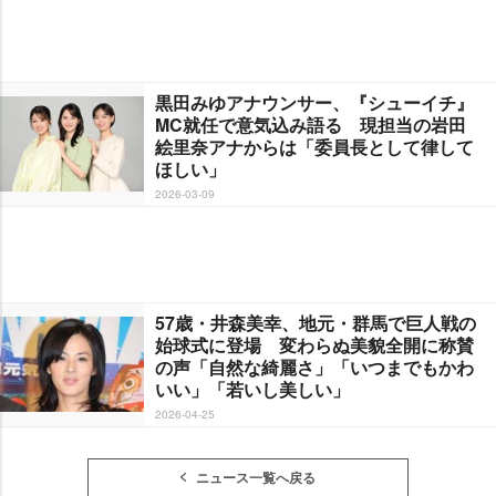
黒田みゆアナウンサー、『シューイチ』
MC就任で意気込み語る 現担当の岩田
絵里奈アナからは「委員長として律して
ほしい」
2026-03-09
57歳・井森美幸、地元・群馬で巨人戦の
始球式に登場 変わらぬ美貌全開に称賛
の声「自然な綺麗さ」「いつまでもかわ
いい」「若いし美しい」
2026-04-25
ニュース一覧へ戻る