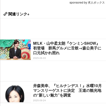
sponsored by 求人ボックス
関連リンク+
M!LK・山中柔太朗『ケンミンSHOW』
初登場 群馬グルメに舌鼓→森公美子に
口元拭かれ照れ
2025-06-03
井森美幸、『ヒルナンデス！』水曜10月
マンスリーゲストに決定 王道の観光地
の“新しい魅力”を調査
2025-09-24