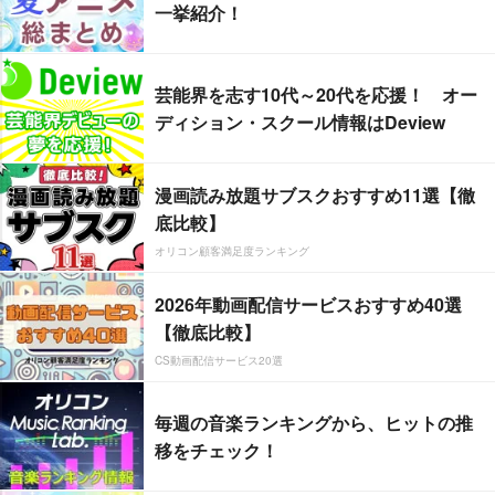
一挙紹介！
芸能界を志す10代～20代を応援！ オー
ディション・スクール情報はDeview
漫画読み放題サブスクおすすめ11選【徹
底比較】
オリコン顧客満足度ランキング
2026年動画配信サービスおすすめ40選
【徹底比較】
CS動画配信サービス20選
毎週の音楽ランキングから、ヒットの推
移をチェック！