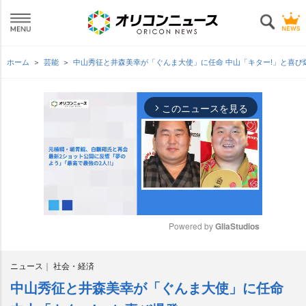
ホーム
芸能
中山秀征と井森美幸が「ぐんま大使」に任命 中山「キター!」と喜び
このニュースを見る
arrow_forward_ios
Powered by 
GliaStudios
M
ニュース
社会・経済
u
t
中山秀征と井森美幸が「ぐんま大使」に任命
e