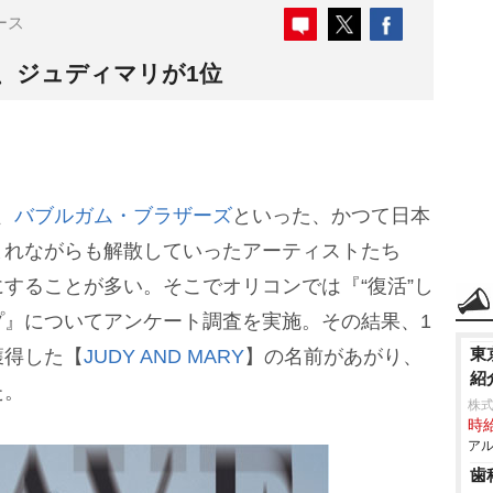
ース
、ジュディマリが1位
、
バブルガム・ブラザーズ
といった、かつて日本
まれながらも解散していったアーティストたち
することが多い。そこでオリコンでは『“復活”し
プ』についてアンケート調査を実施。その結果、1
東
獲得した【
JUDY AND MARY
】の名前があがり、
紹
た。
株式
時給
アル
歯