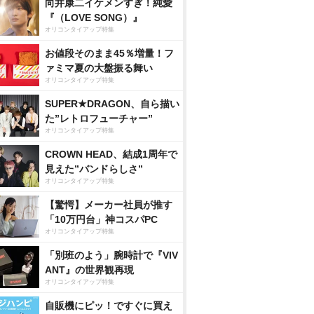
向井康二イケメンすぎ！純愛
『（LOVE SONG）』
オリコンタイアップ特集
お値段そのまま45％増量！フ
ァミマ夏の大盤振る舞い
オリコンタイアップ特集
SUPER★DRAGON、自ら描い
た”レトロフューチャー”
オリコンタイアップ特集
CROWN HEAD、結成1周年で
見えた”バンドらしさ”
オリコンタイアップ特集
【驚愕】メーカー社員が推す
「10万円台」神コスパPC
オリコンタイアップ特集
「別班のよう」腕時計で『VIV
ANT』の世界観再現
オリコンタイアップ特集
自販機にピッ！ですぐに買え