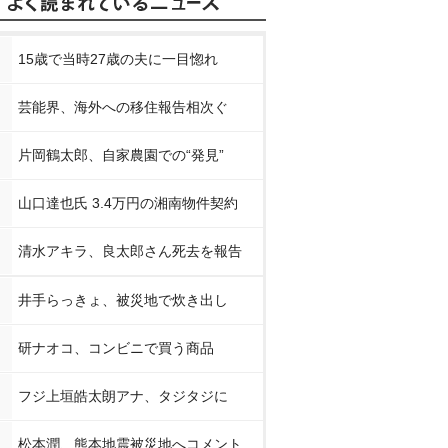
15歳で当時27歳の夫に一目惚れ
芸能界、海外への移住報告相次ぐ
片岡鶴太郎、自家農園での“発見”
山口達也氏 3.4万円の湘南物件契約
清水アキラ、良太郎さん死去を報告
井手らっきょ、被災地で炊き出し
研ナオコ、コンビニで買う商品
フジ上垣皓太朗アナ、タジタジに
松本潤、熊本地震被災地へコメント