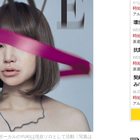
か
時給
アル
環
WD
時給
派遣
抗
WD
時給
派遣
契
み
株式
時給
アル
RY、ボーカルのYUKIは現在ソロとして活動〔写真は