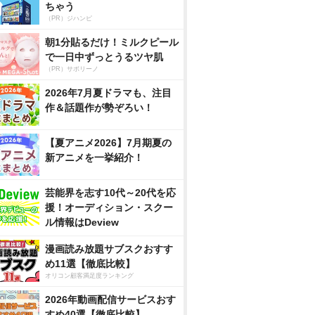
ちゃう
（PR）ジハンピ
朝1分貼るだけ！ミルクピール
で一日中ずっとうるツヤ肌
（PR）サボリーノ
2026年7月夏ドラマも、注目
作＆話題作が勢ぞろい！
【夏アニメ2026】7月期夏の
新アニメを一挙紹介！
芸能界を志す10代～20代を応
援！オーディション・スクー
ル情報はDeview
漫画読み放題サブスクおすす
め11選【徹底比較】
オリコン顧客満足度ランキング
2026年動画配信サービスおす
すめ40選【徹底比較】