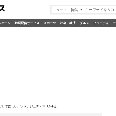
ニュース・特集
&ゲーム
動画配信サービス
スポーツ
社会・経済
グルメ
ビューティ
ラ
活”してほしいバンド、ジュディマリが1位