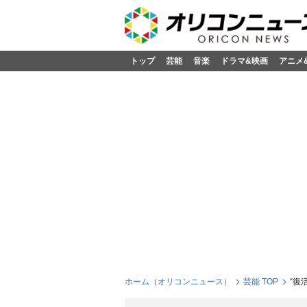
トップ
芸能
音楽
ドラマ&映画
アニメ
ホーム（オリコンニュース）
芸能 TOP
“復