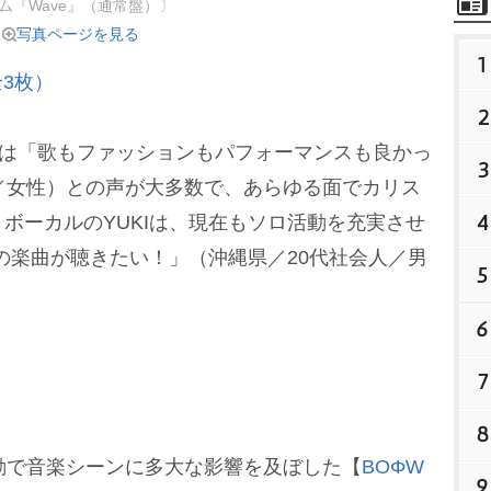
ム『Wave』（通常盤）〕
写真ページを見る
1
3枚）
2
は「歌もファッションもパフォーマンスも良かっ
3
／女性）との声が大多数で、あらゆる面でカリス
4
ボーカルのYUKIは、現在もソロ活動を充実させ
去の楽曲が聴きたい！」（沖縄県／20代社会人／男
5
。
6
7
8
動で音楽シーンに多大な影響を及ぼした【
BOΦW
9