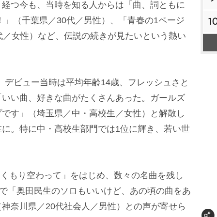
近く経つ今も、当時を知る人からは「曲、詞ともに
！」（千葉県／30代／男性）、「青春の1ページ
1
代／女性）など、伝説の続きが見たいという熱い
。デビュー当時は平均年齢14歳、フレッシュさと
「いい曲、好きな曲がたくさんあった。ガールズ
プです」（埼玉県／中・高校生／女性）と解散し
在に。特に中・高校生部門では1位に輝き、若い世
 くもり空わって」をはじめ、数々の名曲を残し
で「奥田民生のソロもいいけど、あの頃の曲をあ
神奈川県／20代社会人／男性）との声が寄せら