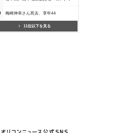
0
梅崎伸幸さん死去、享年44
11位以下を見る