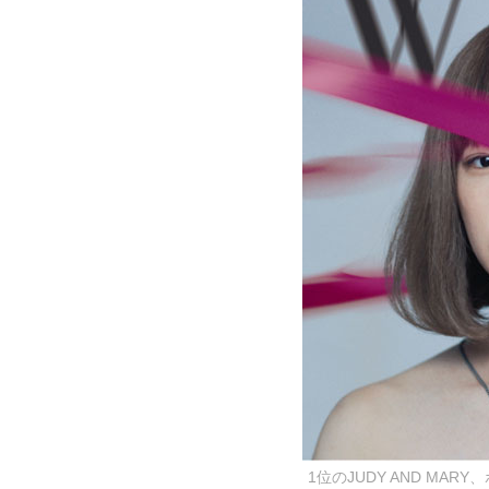
1位のJUDY AND MA