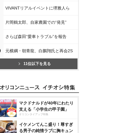
VIVANTリアルイベントに堺雅人ら
片岡鶴太郎、自家農園での“発見”
さらば森田“愛車トラブル”を報告
0
元横綱・朝青龍、白鵬翔氏と再会2S
11位以下を見る
マクドナルドが40年にわたり
支える「小学生の甲子園」
オリコンタイアップ特集
イケメンてんこ盛り！尊すぎ
る男子の純情ラブに胸キュン