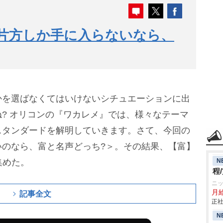
2】片方しか手に入らないなら、
かを選ばなくてはいけないシチュエーションに出
? オリコンの『ワカレメ』では、様々なテーマ
スタンダードを解明していきます。さて、今回の
いのなら、富と名声どっち?＞。その結果、【富】
N
集めた。
程
ニ
月
記事全文
正社
N