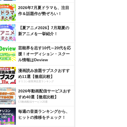
2026年7月夏ドラマも、注目
作＆話題作が勢ぞろい！
【夏アニメ2026】7月期夏の
新アニメを一挙紹介！
芸能界を志す10代～20代を応
援！オーディション・スクー
ル情報はDeview
漫画読み放題サブスクおすす
め11選【徹底比較】
オリコン顧客満足度ランキング
2026年動画配信サービスおす
すめ40選【徹底比較】
CS動画配信サービス20選
毎週の音楽ランキングから、
ヒットの推移をチェック！