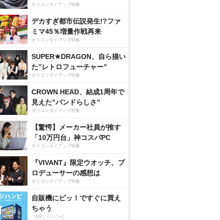
オリコンタイアップ特集
デカすぎ都市伝説発生!?ファ
ミマ45％増量作戦再来
オリコンタイアップ特集
SUPER★DRAGON、自ら描い
た”レトロフューチャー”
オリコンタイアップ特集
CROWN HEAD、結成1周年で
見えた”バンドらしさ”
オリコンタイアップ特集
【驚愕】メーカー社員が推す
「10万円台」神コスパPC
オリコンタイアップ特集
『VIVANT』限定ウオッチ、プ
ロデューサーの感想は
オリコンタイアップ特集
自販機にピッ！ですぐに買え
ちゃう
（PR）ジハンピ