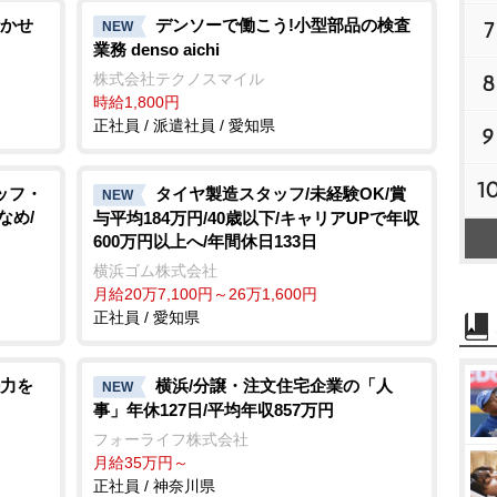
かせ
デンソーで働こう!小型部品の検査
7
NEW
業務 denso aichi
株式会社テクノスマイル
8
時給1,800円
正社員 / 派遣社員 / 愛知県
9
1
ッフ・
タイヤ製造スタッフ/未経験OK/賞
NEW
なめ/
与平均184万円/40歳以下/キャリアUPで年収
600万円以上へ/年間休日133日
横浜ゴム株式会社
月給20万7,100円～26万1,600円
正社員 / 愛知県
力を
横浜/分譲・注文住宅企業の「人
NEW
事」年休127日/平均年収857万円
フォーライフ株式会社
月給35万円～
正社員 / 神奈川県