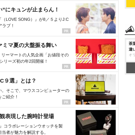
い”にキュンが止まらん！
OVE SONG）』が8／５よりJ:C
アラブ！
茶
ァミマ夏の大盤振る舞い
違
ミリーマートの人気企画「お値段その
オ
、シリーズ初の年2回開催！
C９選」とは？
い。そこで、マウスコンピューターの
をご紹介！
界観表現した腕時計登場
NT』コラボレーションウオッチを製
担当者が魅力を解説する。