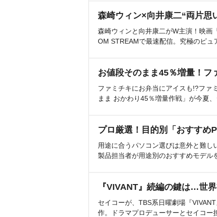
森崎ウィン×向井康二“両片思
森崎ウィンと向井康二がW主演！映画『（L
OM STREAMで最速配信。究極のピュ
お値段そのまま45％増量！フ
ファミチキにお弁当にアイスも!?ファ
まま おかわり45％増量作戦」が今夏
プロ厳選！目的別「おすすめP
用途に合うパソコン選びは意外と難し
製品担当者が用途別のおすすめモデル
『VIVANT』続編の鍵は…世
セイコーが、TBS系日曜劇場『VIVA
作。ドラマプロデューサーとセイコー