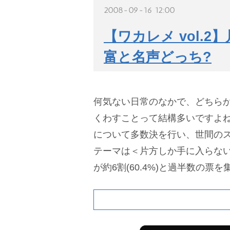
2008-09-16 12:00
【ワカレメ vol.
富と名声どっち?
何気ない日常のなかで、どちら
くわすことって結構多いですよね
について多数決を行い、世間の
テーマは＜片方しか手に入らな
が約6割(60.4%)と過半数の票を