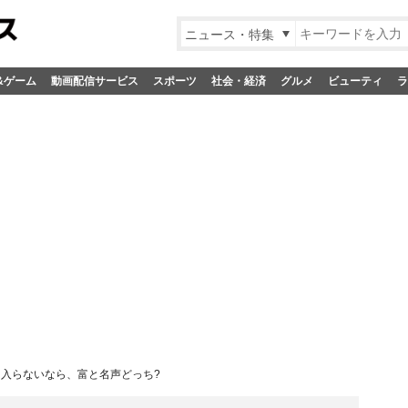
ニュース・特集
&ゲーム
動画配信サービス
スポーツ
社会・経済
グルメ
ビューティ
ラ
手に入らないなら、富と名声どっち?