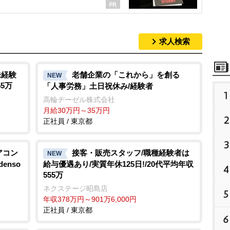
求人検索
未経験
老舗企業の「これから」を創る
NEW
55万
「人事労務」土日祝休み/経験者
1
高輪ヂーゼル株式会社
月給30万円～35万円
2
正社員 / 東京都
3
アコン
接客・販売スタッフ/職種経験者は
NEW
enso
給与優遇あり/実質年休125日!/20代平均年収
4
555万
ネクステージ昭島店
5
年収378万円～901万6,000円
正社員 / 東京都
6