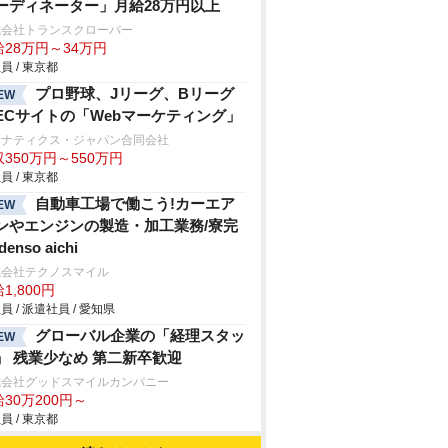
ーディネーター」月給28万円以上
式会社トランスクローバー
給28万円～34万円
員 / 東京都
プロ野球、Jリーグ、Bリーグ
EW
ECサイトの「Webマーケティング」
ァナティクス・ジャパン合同会社
350万円～550万円
員 / 東京都
自動車工場で働こう!カーエア
EW
ンやエンジンの製造・加工業務/寮完
denso aichi
式会社テクノスマイル
1,800円
員 / 派遣社員 / 愛知県
グローバル企業の「経理スタッ
EW
」 残業少なめ 第二新卒歓迎
式会社グッドスマイルカンパニー
30万200円～
員 / 東京都