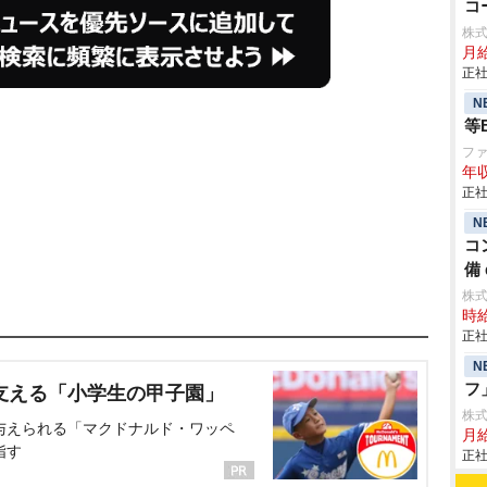
コ
株
月
正社
N
等
フ
年収
正社
N
コ
備 
株
時給
正社
N
フ
支える「小学生の甲子園」
株
与えられる「マクドナルド・ワッペ
月給
指す
正社