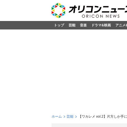
トップ
芸能
音楽
ドラマ&映画
アニメ
ホーム
芸能
【ワカレメ vol.2】片方しか