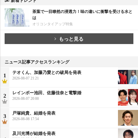
新着トレンド
茶葉で一目瞭然の浸透力！味の違いに衝撃を受ける水と
は
オリコンタイアップ特集
もっと見る
ニュース記事アクセスランキング
テオくん、加藤乃愛との破局を発表
1
2026-08-07 21:21
レインボー池田、佐藤佳奈と電撃婚
2
2026-08-07 20:00
戸塚純貴、結婚を発表
3
2026-08-08 17:54
及川光博が結婚を発表