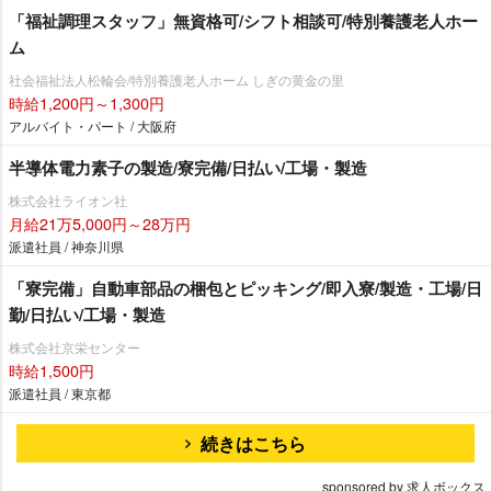
「福祉調理スタッフ」無資格可/シフト相談可/特別養護老人ホー
ム
社会福祉法人松輪会/特別養護老人ホーム しぎの黄金の里
時給1,200円～1,300円
アルバイト・パート / 大阪府
半導体電力素子の製造/寮完備/日払い/工場・製造
株式会社ライオン社
月給21万5,000円～28万円
派遣社員 / 神奈川県
「寮完備」自動車部品の梱包とピッキング/即入寮/製造・工場/日
勤/日払い/工場・製造
株式会社京栄センター
時給1,500円
派遣社員 / 東京都
続きはこちら
sponsored by 求人ボックス