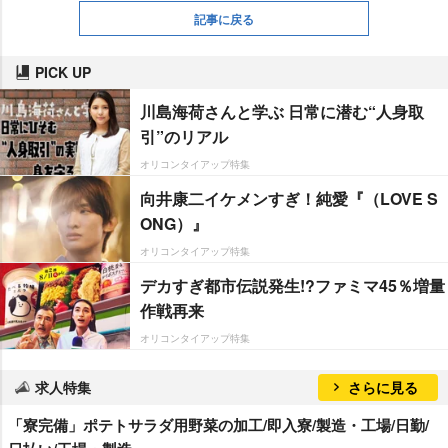
記事に戻る
PICK UP
川島海荷さんと学ぶ 日常に潜む“人身取
引”のリアル
オリコンタイアップ特集
向井康二イケメンすぎ！純愛『（LOVE S
ONG）』
オリコンタイアップ特集
デカすぎ都市伝説発生!?ファミマ45％増量
作戦再来
オリコンタイアップ特集
求人特集
さらに見る
「寮完備」ポテトサラダ用野菜の加工/即入寮/製造・工場/日勤/