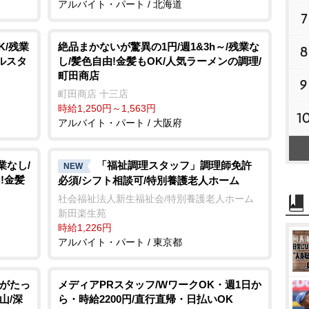
アルバイト・パート / 北海道
7
K/残業
絶品まかないが驚異の1円/週1&3h～/残業な
8
ルスタ
し/髪色自由!金髪もOK/人気ラーメンの調理/
町田商店
9
町田商店 十三店
時給1,250円～1,563円
1
アルバイト・パート / 大阪府
業なし/
「福祉調理スタッフ」調理師免許
NEW
!金髪
必須/シフト相談可/特別養護老人ホーム
社会福祉法人新生福祉会/特別養護老人ホーム
新田楽生苑
時給1,226円
アルバイト・パート / 東京都
いがたっ
メディアPRスタッフ/WワークOK・週1日か
山/深
ら・時給2200円/直行直帰・日払いOK