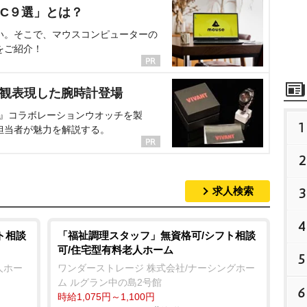
C９選」とは？
い。そこで、マウスコンピューターの
をご紹介！
界観表現した腕時計登場
NT』コラボレーションウオッチを製
1
担当者が魅力を解説する。
2
求人検索
3
4
ト相談
「福祉調理スタッフ」無資格可/シフト相談
可/住宅型有料老人ホーム
5
人ホー
ワンダーストレージ 株式会社/ナーシングホー
ム ルグラン中の島2号館
6
時給1,075円～1,100円