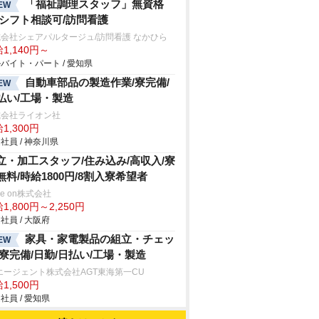
「福祉調理スタッフ」無資格
EW
/シフト相談可/訪問看護
会社シェアパルタージュ/訪問看護 なかひら
1,140円～
バイト・パート / 愛知県
自動車部品の製造作業/寮完備/
EW
払い/工場・製造
式会社ライオン社
1,300円
社員 / 神奈川県
立・加工スタッフ/住み込み/高収入/寮
無料/時給1800円/8割入寮希望者
ve on株式会社
1,800円～2,250円
社員 / 大阪府
家具・家電製品の組立・チェッ
EW
/寮完備/日勤/日払い/工場・製造
エージェント株式会社AGT東海第一CU
1,500円
社員 / 愛知県