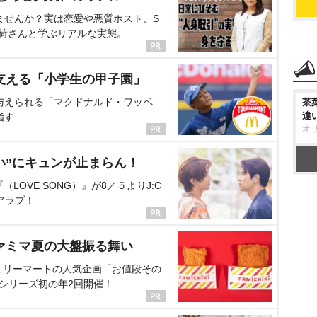
ませんか？実は恋愛や悪質ホスト、S
海荷さんと学ぶリアルな実態。
支える「小学生の甲子園」
与えられる「マクドナルド・ワッペ
茶
違
指す
オ
い”にキュンが止まらん！
OVE SONG）』が8／５よりJ:C
アラブ！
ァミマ夏の大盤振る舞い
ミリーマートの人気企画「お値段その
、シリーズ初の年2回開催！