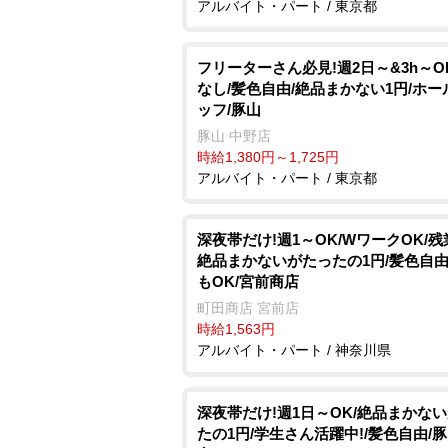
アルバイト・パート / 東京都
フリーターさん必見!週2日～&3h～O
なし/髪色自由/絶品まかない1円/ホー
ッフ/豚山
豚山 中野店
時給1,380円～1,725円
アルバイト・パート / 東京都
深夜帯だけ!週1～OK/WワークOK/残
絶品まかないがたったの1円/髪色自由
もOK/宮前商店
町田商店 宮前店
時給1,563円
アルバイト・パート / 神奈川県
深夜帯だけ!週1日～OK/絶品まかな
たの1円/学生さん活躍中!/髪色自由/豚