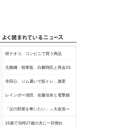
研ナオコ、コンビニで買う商品
元横綱・朝青龍、白鵬翔氏と再会2S
寺田心、ジム通いで筋トレ…激変
レインボー池田、佐藤佳奈と電撃婚
「父の部屋を奪いたい」→大改造へ
15歳で当時27歳の夫に一目惚れ