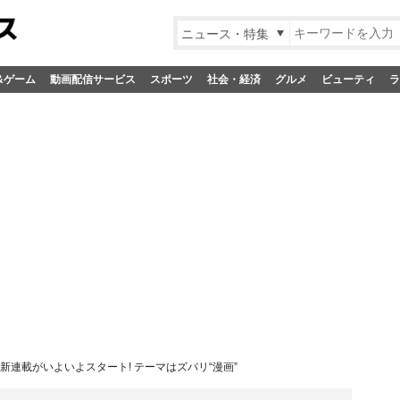
ニュース・特集
&ゲーム
動画配信サービス
スポーツ
社会・経済
グルメ
ビューティ
ラ
よる新連載がいよいよスタート! テーマはズバリ“漫画”