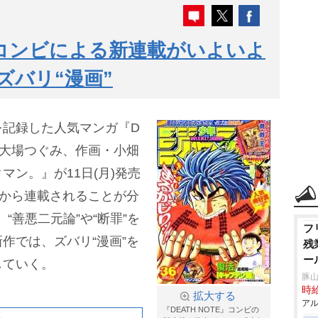
E』コンビによる新連載がいよいよ
ズバリ“漫画”
を記録した人気マンガ『D
作・大場つぐみ、作画・小畑
ン。』が11日(月)発売
)から連載されることが分
、“善悪二元論”や“断罪”を
フ
作では、ズバリ“漫画”を
残
ー
していく。
豚山
時給
拡大する
アル
『DEATH NOTE』コンビの