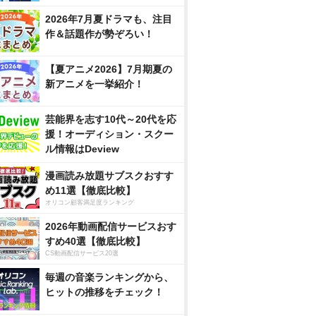
2026年7月夏ドラマも、注目
作＆話題作が勢ぞろい！
【夏アニメ2026】7月期夏の
新アニメを一挙紹介！
芸能界を志す10代～20代を応
援！オーディション・スクー
ル情報はDeview
漫画読み放題サブスクおすす
め11選【徹底比較】
オリコン顧客満足度ランキング
2026年動画配信サービスおす
すめ40選【徹底比較】
CS動画配信サービス20選
毎週の音楽ランキングから、
ヒットの推移をチェック！