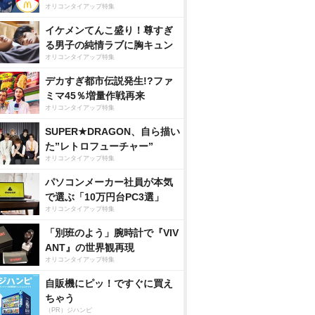
オリコンタイアップ特集
イケメンてんこ盛り！尊すぎ
る男子の純情ラブに胸キュン
オリコンタイアップ特集
デカすぎ都市伝説発生!?ファ
ミマ45％増量作戦再来
オリコンタイアップ特集
SUPER★DRAGON、自ら描い
た”レトロフューチャー”
オリコンタイアップ特集
パソコンメーカー社員が本気
で選ぶ「10万円台PC3選」
オリコンタイアップ特集
「別班のよう」腕時計で『VIV
ANT』の世界観再現
オリコンタイアップ特集
自販機にピッ！ですぐに買え
ちゃう
（PR）ジハンピ