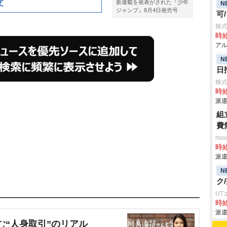
文
新連載を発表がされた『少年
N
ジャンプ』8月4日発売号
可
株式
時給
アル
N
日
株
時給
派遣
組
費
mo
時給
派遣
N
ク
UT
時給
派遣
む“人身取引”のリアル