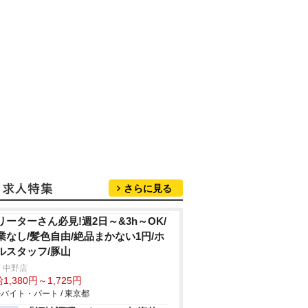
さらに見る
リーターさん必見!週2日～&3h～OK/
業なし/髪色自由/絶品まかない1円/ホ
ルスタッフ/豚山
 中野店
1,380円～1,725円
バイト・パート / 東京都