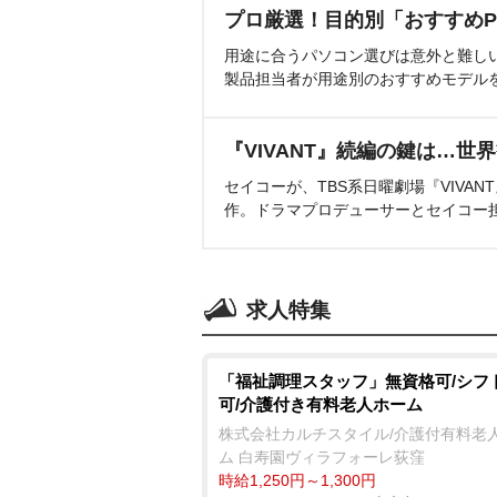
プロ厳選！目的別「おすすめP
用途に合うパソコン選びは意外と難し
製品担当者が用途別のおすすめモデル
『VIVANT』続編の鍵は…世
セイコーが、TBS系日曜劇場『VIVA
作。ドラマプロデューサーとセイコー
求人特集
「福祉調理スタッフ」無資格可/シフ
可/介護付き有料老人ホーム
株式会社カルチスタイル/介護付有料老
ム 白寿園ヴィラフォーレ荻窪
時給1,250円～1,300円