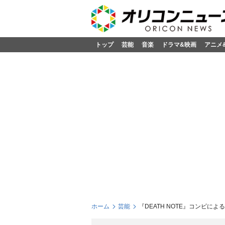
トップ
芸能
音楽
ドラマ&映画
アニメ
ホーム
芸能
『DEATH NOTE』コンビに