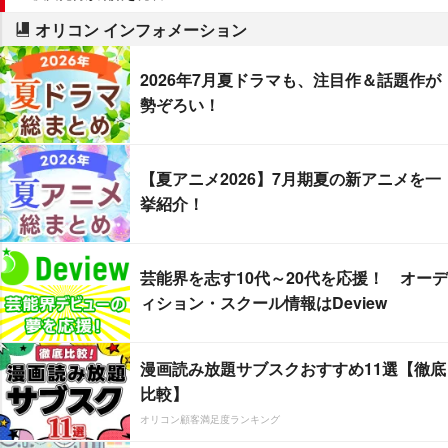
オリコン インフォメーション
2026年7月夏ドラマも、注目作＆話題作が
勢ぞろい！
【夏アニメ2026】7月期夏の新アニメを一
挙紹介！
芸能界を志す10代～20代を応援！ オーデ
ィション・スクール情報はDeview
漫画読み放題サブスクおすすめ11選【徹底
比較】
オリコン顧客満足度ランキング