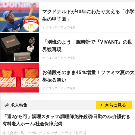
マクドナルドが40年にわたり支える「小学
生の甲子園」
オリコンタイアップ特集
「別班のよう」腕時計で『VIVANT』の世
界観再現
オリコンタイアップ特集
お値段そのまま45％増量！ファミマ夏の大
盤振る舞い
オリコンタイアップ特集
求人特集
さらに見る
「週2から可」調理スタッフ/調理師免許必須/日勤のみ/介護付き
有料老人ホーム/社会保障完備
株式会社川島コーポレーション/サニーライフ世田谷