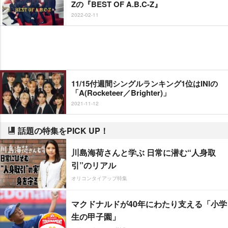
Zの『BEST OF A.B.C-Z』
2022-02-11
11/15付週間シングルランキング1位はINIの
「A(Rocketeer／Brighter)」
2021-11-12
話題の特集をPICK UP！
川島海荷さんと学ぶ 日常に潜む“人身取
引”のリアル
オリコンタイアップ特集
マクドナルドが40年にわたり支える「小学
生の甲子園」