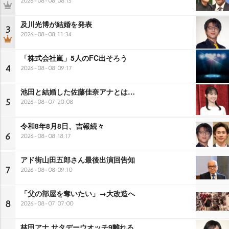
2026-08-08 08:15
及川光博が結婚を発表
3
2026-08-08 11:34
「株式会社嵐」5人のFC出そろう
4
2026-08-08 09:17
池田と結婚した佐藤佳奈アナとは…
5
2026-08-07 20:08
令和8年8月8日、吉報続々
6
2026-08-08 18:17
アド街山田五郎さん最後出演回告知
7
2026-08-08 09:10
「父の部屋を奪いたい」→大改造へ
8
2026-08-07 07:00
林田アナ サタデーウオッチ9離れる