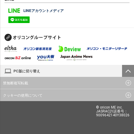
LINEアカウントメディア
PC版に切り替え
禁無断複写転載
クッキーの使用について
© oricon ME inc.
JASRAC許諾番号：
9009642140Y38026