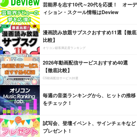
芸能界を志す10代～20代を応援！ オーデ
ィション・スクール情報はDeview
漫画読み放題サブスクおすすめ11選【徹底
比較】
オリコン顧客満足度ランキング
2026年動画配信サービスおすすめ40選
【徹底比較】
CS動画配信サービス20選
毎週の音楽ランキングから、ヒットの推移
をチェック！
試写会、登壇イベント、サインチェキなど
プレゼント！