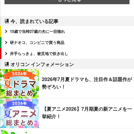
今、読まれている記事
15歳で当時27歳の夫に一目惚れ
研ナオコ、コンビニで買う商品
井手らっきょ、被災地で炊き出し
オリコン インフォメーション
2026年7月夏ドラマも、注目作＆話題作が
勢ぞろい！
【夏アニメ2026】7月期夏の新アニメを一
挙紹介！