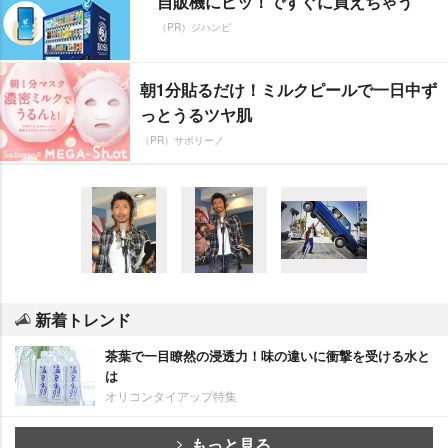
自販機にピッ！ですぐに買えちゃう
（PR）ジハンピ
朝1分貼るだけ！ミルクピールで一日中ず
っとうるツヤ肌
（PR）サボリーノ
新着トレンド
茶葉で一目瞭然の浸透力！味の違いに衝撃を受ける水と
は
オリコンタイアップ特集
もっと見る