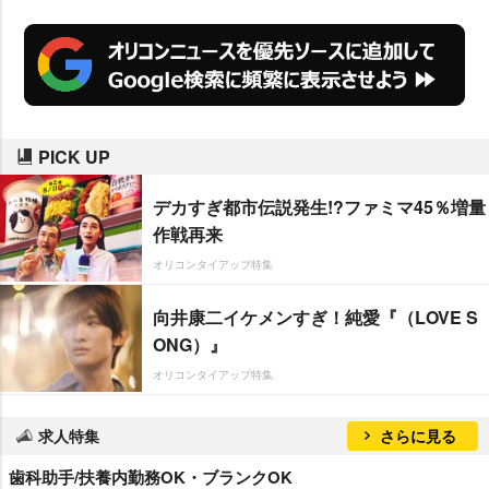
PICK UP
デカすぎ都市伝説発生!?ファミマ45％増量
作戦再来
オリコンタイアップ特集
向井康二イケメンすぎ！純愛『（LOVE S
ONG）』
オリコンタイアップ特集
求人特集
さらに見る
歯科助手/扶養内勤務OK・ブランクOK