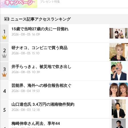
プレゼント特集
ニュース記事アクセスランキング
15歳で当時27歳の夫に一目惚れ
1
2026-08-05 16:09
研ナオコ、コンビニで買う商品
2
2026-08-05 15:10
井手らっきょ、被災地で炊き出し
3
2026-08-05 10:39
芸能界、海外への移住報告相次ぐ
4
2026-08-04 19:53
山口達也氏 3.4万円の湘南物件契約
5
2026-08-03 12:18
梅崎伸幸さん死去、享年44