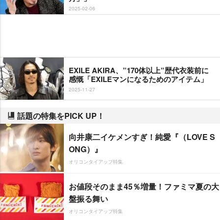
2025-02-06
EXILE AKIRA、”170体以上”歴代衣装前に
感慨「EXILEマンになるためのアイテム」
2025-11-27
話題の特集をPICK UP！
向井康二イケメンすぎ！純愛『（LOVE S
ONG）』
オリコンタイアップ特集
お値段そのまま45％増量！ファミマ夏の大
盤振る舞い
オリコンタイアップ特集