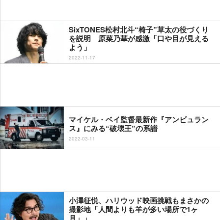
SixTONES松村北斗“椅子”草太の役づくり
を説明 原菜乃華が感激「口や目が見える
よう」
2022-11-17
マイケル・ベイ監督最新作『アンビュラン
ス』にみる“破壊王”の系譜
2022-03-11
小澤征悦、ハリウッド映画挑戦もまさかの
撮影地「人間よりも羊が多い場所で1ヶ
月」」