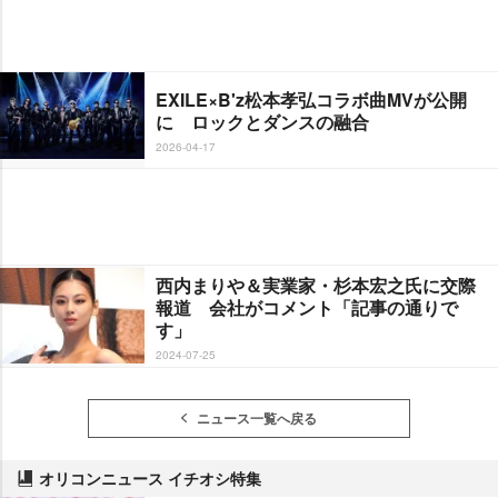
EXILE×B'z松本孝弘コラボ曲MVが公開
に ロックとダンスの融合
2026-04-17
西内まりや＆実業家・杉本宏之氏に交際
報道 会社がコメント「記事の通りで
す」
2024-07-25
ニュース一覧へ戻る
オリコンニュース イチオシ特集