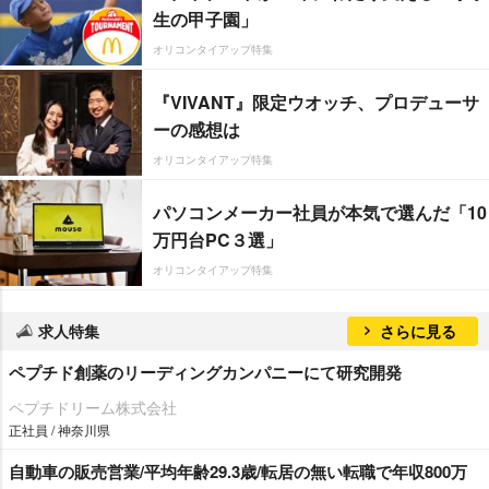
生の甲子園」
オリコンタイアップ特集
『VIVANT』限定ウオッチ、プロデューサ
ーの感想は
オリコンタイアップ特集
パソコンメーカー社員が本気で選んだ「10
万円台PC３選」
オリコンタイアップ特集
求人特集
さらに見る
ペプチド創薬のリーディングカンパニーにて研究開発
ペプチドリーム株式会社
正社員 / 神奈川県
自動車の販売営業/平均年齢29.3歳/転居の無い転職で年収800万