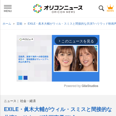
ホーム
芸能
EXILE・眞木大輔がウィル・スミスと間接的な共演?ハリウッド映画
このニュースを見る
arrow_forward_ios
Powered by 
GliaStudios
M
ニュース
社会・経済
u
t
EXILE・眞木大輔がウィル・スミスと間接的な
e