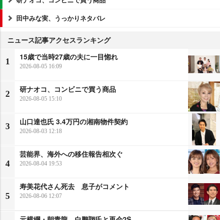
田中みな実、うっかりネタバレ
ニュース記事アクセスランキング
15歳で当時27歳の夫に一目惚れ
1
2026-08-05 16:09
研ナオコ、コンビニで買う商品
2
2026-08-05 15:10
山口達也氏 3.4万円の湘南物件契約
3
2026-08-03 12:18
芸能界、海外への移住報告相次ぐ
4
2026-08-04 19:53
寿美花代さん死去 息子がコメント
5
2026-08-06 12:07
元横綱・朝青龍、白鵬翔氏と再会2S