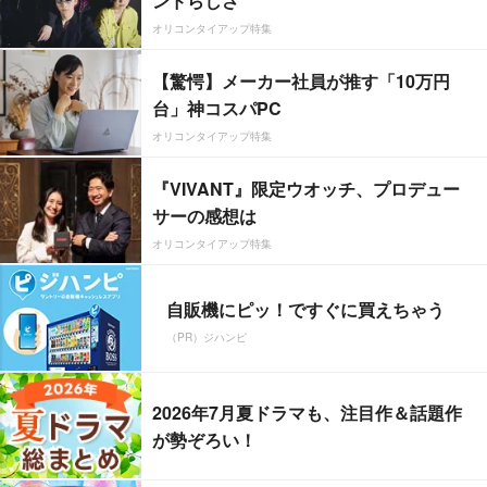
ンドらしさ”
オリコンタイアップ特集
【驚愕】メーカー社員が推す「10万円
台」神コスパPC
オリコンタイアップ特集
『VIVANT』限定ウオッチ、プロデュー
サーの感想は
オリコンタイアップ特集
自販機にピッ！ですぐに買えちゃう
（PR）ジハンピ
2026年7月夏ドラマも、注目作＆話題作
が勢ぞろい！