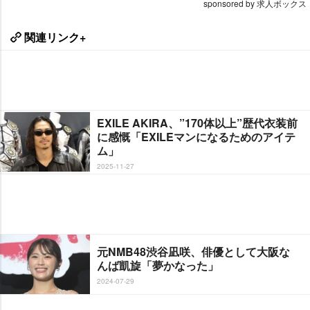
sponsored by 求人ボックス
関連リンク+
EXILE AKIRA、”170体以上”歴代衣装前
に感慨「EXILEマンになるためのアイテ
ム」
2025-11-27
元NMB48渋谷凪咲、俳優として大阪な
んば凱旋「夢かなった」
2024-07-29