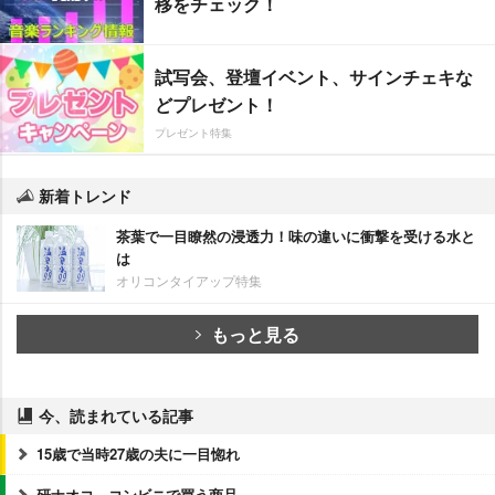
移をチェック！
試写会、登壇イベント、サインチェキな
どプレゼント！
プレゼント特集
新着トレンド
茶葉で一目瞭然の浸透力！味の違いに衝撃を受ける水と
は
オリコンタイアップ特集
もっと見る
今、読まれている記事
15歳で当時27歳の夫に一目惚れ
研ナオコ、コンビニで買う商品