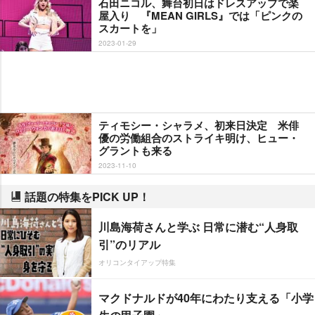
石田ニコル、舞台初日はドレスアップで楽
屋入り 『MEAN GIRLS』では「ピンクの
スカートを」
2023-01-29
ティモシー・シャラメ、初来日決定 米俳
優の労働組合のストライキ明け、ヒュー・
グラントも来る
2023-11-10
話題の特集をPICK UP！
川島海荷さんと学ぶ 日常に潜む“人身取
引”のリアル
オリコンタイアップ特集
マクドナルドが40年にわたり支える「小学