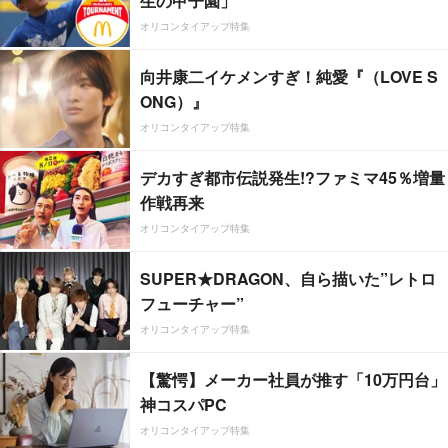
生の甲子園」
オリコンタイアップ特集
向井康二イケメンすぎ！純愛『（LOVE S
ONG）』
オリコンタイアップ特集
デカすぎ都市伝説発生!?ファミマ45％増量
作戦再来
オリコンタイアップ特集
SUPER★DRAGON、自ら描いた”レトロ
フューチャー”
オリコンタイアップ特集
【驚愕】メーカー社員が推す「10万円台」
神コスパPC
オリコンタイアップ特集