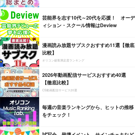
芸能界を志す10代～20代を応援！ オーデ
ィション・スクール情報はDeview
漫画読み放題サブスクおすすめ11選【徹底
比較】
オリコン顧客満足度ランキング
2026年動画配信サービスおすすめ40選
【徹底比較】
CS動画配信サービス20選
毎週の音楽ランキングから、ヒットの推移
をチェック！
試写会、登壇イベント、サインチェキなど