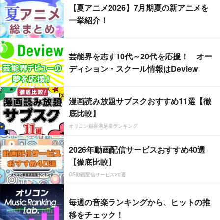
【夏アニメ2026】7月期夏の新アニメを
一挙紹介！
芸能界を志す10代～20代を応援！ オー
ディション・スクール情報はDeview
漫画読み放題サブスクおすすめ11選【徹
底比較】
オリコン顧客満足度ランキング
2026年動画配信サービスおすすめ40選
【徹底比較】
CS動画配信サービス20選
毎週の音楽ランキングから、ヒットの推
移をチェック！