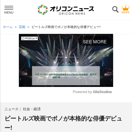
ホーム
芸能
ビートルズ映画でボノが本格的な俳優デビュー!
SEE MORE
Powered by 
GliaStudios
M
ニュース
社会・経済
u
t
ビートルズ映画でボノが本格的な俳優デビュ
e
ー!