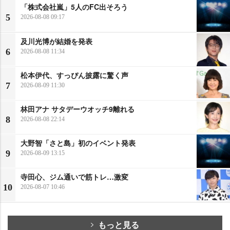
「株式会社嵐」5人のFC出そろう
5
2026-08-08 09:17
及川光博が結婚を発表
6
2026-08-08 11:34
松本伊代、すっぴん披露に驚く声
7
2026-08-09 11:30
林田アナ サタデーウオッチ9離れる
8
2026-08-08 22:14
大野智「さと島」初のイベント発表
9
2026-08-09 13:15
寺田心、ジム通いで筋トレ…激変
10
2026-08-07 10:46
もっと見る