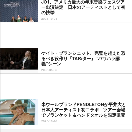
JO1、アメリカ最大の年末音楽フェスツア
ー出演決定 日本のアーティストとして初
の快挙
2025-10-04
ケイト・ブランシェット、完璧を超えた恐
るべき役作り『TAR/ター』“パワハラ講
義”シーン
2023-05-05
米ウールブランドPENDLETONが平井大と
日本人アーティスト初コラボ ツアー会場
でブランケット＆ハンドタオルを限定販売
2025-10-16