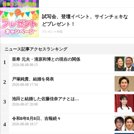
試写会、登壇イベント、サインチェキな
どプレゼント！
プレゼント特集
ニュース記事アクセスランキング
亜希 元夫・清原和博との現在の関係
1
2026-08-08 08:15
戸塚純貴、結婚を発表
2
2026-08-08 17:54
池田と結婚した佐藤佳奈アナとは…
3
2026-08-07 20:08
令和8年8月8日、吉報続々
4
2026-08-08 18:17