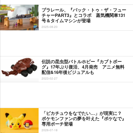
プラレール、『バック・トゥ・ザ・フュー
チャーPART3』とコラボ 蒸気機関車131
号＆タイムマシンが登場
2025-08-20
伝説の昆虫型バトルホビー『カブトボー
グ』17年ぶり復活、4月発売 アニメ無料
配信&16年後ビジュアルも
2023-02-27
「ピカチュウをなでたい…」が現実に？
ポケモンファンの夢を叶えた『ポケなで』
専用ポーチ登場
2026-07-18