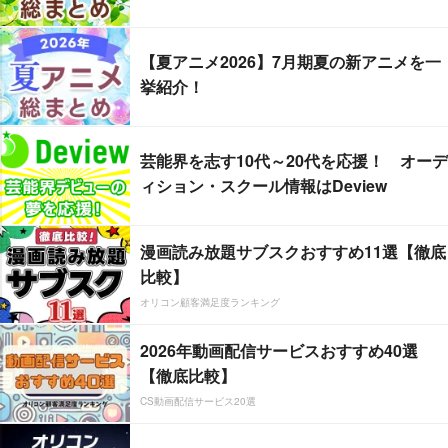
【夏アニメ2026】7月期夏の新アニメを一
挙紹介！
芸能界を志す10代～20代を応援！ オーデ
ィション・スクール情報はDeview
漫画読み放題サブスクおすすめ11選【徹底
比較】
オリコン顧客満足度ランキング
2026年動画配信サービスおすすめ40選
【徹底比較】
CS動画配信サービス20選