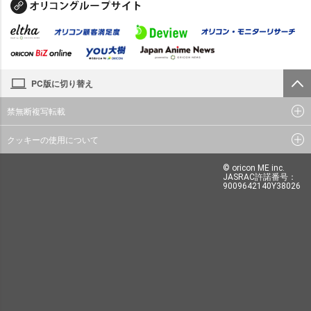
PC版に切り替え
禁無断複写転載
クッキーの使用について
© oricon ME inc.
JASRAC許諾番号：
9009642140Y38026