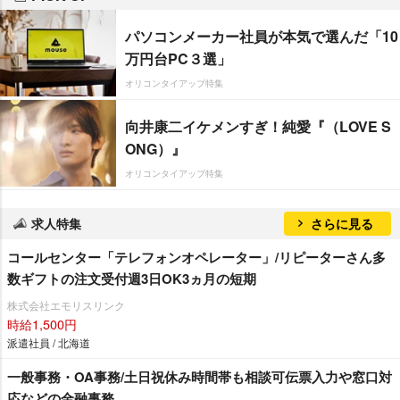
パソコンメーカー社員が本気で選んだ「10
万円台PC３選」
オリコンタイアップ特集
向井康二イケメンすぎ！純愛『（LOVE S
ONG）』
オリコンタイアップ特集
求人特集
さらに見る
コールセンター「テレフォンオペレーター」/リピーターさん多
数ギフトの注文受付週3日OK3ヵ月の短期
株式会社エモリスリンク
時給1,500円
派遣社員 / 北海道
一般事務・OA事務/土日祝休み時間帯も相談可伝票入力や窓口対
応などの金融事務