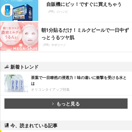
自販機にピッ！ですぐに買えちゃう
（PR）ジハンピ
朝1分貼るだけ！ミルクピールで一日中ず
っとうるツヤ肌
（PR）サボリーノ
新着トレンド
茶葉で一目瞭然の浸透力！味の違いに衝撃を受ける水と
は
オリコンタイアップ特集
もっと見る
今、読まれている記事