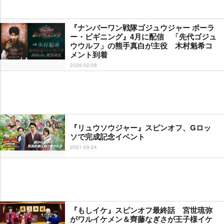
『ナンバーワン戦隊ゴジュウジャー ポーラ
ー・ビギニング』4月に配信 「先代ゴジュ
ウウルフ」の熊手真白が主役 木村魁希コ
メント到着
2026-02-08
『リュウソウジャー』スピンオフ、Gロッ
ソで完成記念イベント
2021-09-24
『もしイケ』スピンオフ最終話 宮世琉弥
がワルイケメン＆齊藤なぎさが王子様イケ