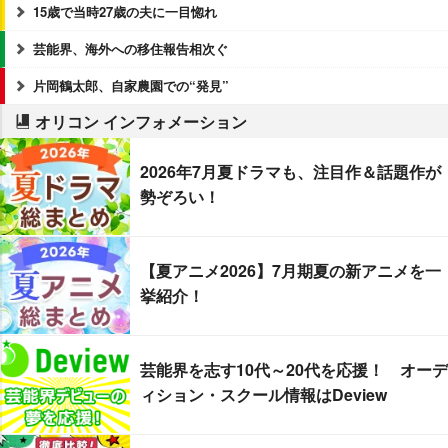
15歳で当時27歳の夫に一目惚れ
芸能界、海外への移住報告相次ぐ
片岡鶴太郎、自家農園での“発見”
オリコン インフォメーション
2026年7月夏ドラマも、注目作＆話題作が
勢ぞろい！
【夏アニメ2026】7月期夏の新アニメを一
挙紹介！
芸能界を志す10代～20代を応援！ オーデ
ィション・スクール情報はDeview