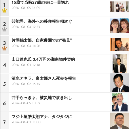
15歳で当時27歳の夫に一目惚れ
1
2026-08-05 16:09
芸能界、海外への移住報告相次ぐ
2
2026-08-04 19:53
片岡鶴太郎、自家農園での“発見”
3
2026-08-04 14:05
山口達也氏 3.4万円の湘南物件契約
4
2026-08-03 12:18
清水アキラ、良太郎さん死去を報告
5
2026-08-02 16:45
井手らっきょ、被災地で炊き出し
6
2026-08-05 10:39
フジ上垣皓太朗アナ、タジタジに
7
2026-08-03 13:00