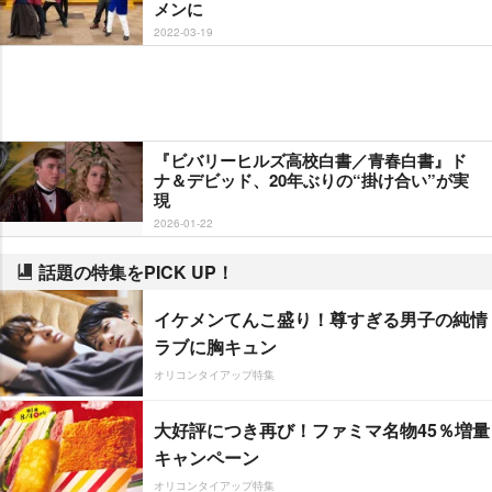
メンに
2022-03-19
『ビバリーヒルズ高校白書／青春白書』ド
ナ＆デビッド、20年ぶりの“掛け合い”が実
現
2026-01-22
話題の特集をPICK UP！
イケメンてんこ盛り！尊すぎる男子の純情
ラブに胸キュン
オリコンタイアップ特集
大好評につき再び！ファミマ名物45％増量
キャンペーン
オリコンタイアップ特集