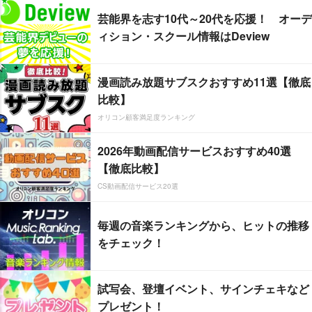
芸能界を志す10代～20代を応援！ オーデ
ィション・スクール情報はDeview
漫画読み放題サブスクおすすめ11選【徹底
比較】
オリコン顧客満足度ランキング
2026年動画配信サービスおすすめ40選
【徹底比較】
CS動画配信サービス20選
毎週の音楽ランキングから、ヒットの推移
をチェック！
試写会、登壇イベント、サインチェキなど
プレゼント！