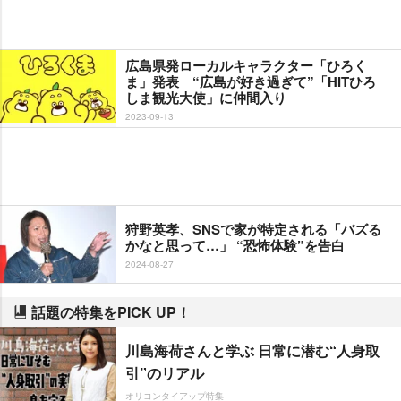
広島県発ローカルキャラクター「ひろく
ま」発表 “広島が好き過ぎて”「HITひろ
しま観光大使」に仲間入り
2023-09-13
狩野英孝、SNSで家が特定される「バズる
かなと思って…」 “恐怖体験”を告白
2024-08-27
話題の特集をPICK UP！
川島海荷さんと学ぶ 日常に潜む“人身取
引”のリアル
オリコンタイアップ特集