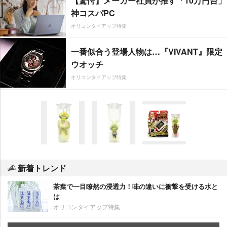
【驚愕】メーカー社員が推す「10万円台」
神コスパPC
オリコンタイアップ特集
一番似合う登場人物は…『VIVANT』限定
ウオッチ
オリコンタイアップ特集
新着トレンド
茶葉で一目瞭然の浸透力！味の違いに衝撃を受ける水と
は
オリコンタイアップ特集