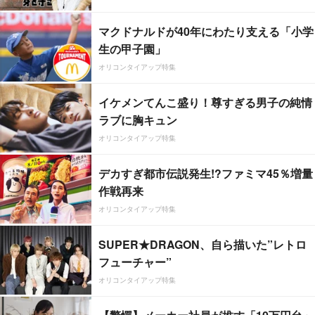
マクドナルドが40年にわたり支える「小学
生の甲子園」
オリコンタイアップ特集
イケメンてんこ盛り！尊すぎる男子の純情
ラブに胸キュン
オリコンタイアップ特集
デカすぎ都市伝説発生!?ファミマ45％増量
作戦再来
オリコンタイアップ特集
SUPER★DRAGON、自ら描いた”レトロ
フューチャー”
オリコンタイアップ特集