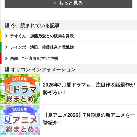
もっと見る
今、読まれている記事
テオくん、加藤乃愛との破局を発表
レインボー池田、佐藤佳奈と電撃婚
西鉄、“不適切音声”に声明
オリコン インフォメーション
2026年7月夏ドラマも、注目作＆話題作が
勢ぞろい！
【夏アニメ2026】7月期夏の新アニメを一
挙紹介！