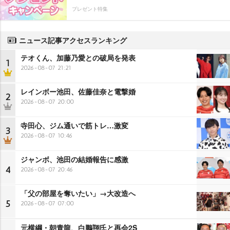
プレゼント特集
ニュース記事アクセスランキング
テオくん、加藤乃愛との破局を発表
1
2026-08-07 21:21
レインボー池田、佐藤佳奈と電撃婚
2
2026-08-07 20:00
寺田心、ジム通いで筋トレ…激変
3
2026-08-07 10:46
ジャンボ、池田の結婚報告に感激
4
2026-08-07 20:46
「父の部屋を奪いたい」→大改造へ
5
2026-08-07 07:00
元横綱・朝青龍、白鵬翔氏と再会2S