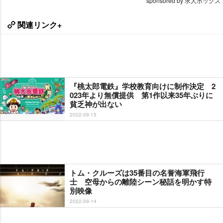
sponsored by 求人ボックス
関連リンク+
『桃太郎電鉄』学校教育向けに制作決定 2
023年より無償提供 第1作以来35年ぶりに
貧乏神が出ない
2022-09-15
トム・クルーズは35番目の名誉海軍飛行
士 空母からの離陸シーン秘話を明かす特
別映像
2022-09-14