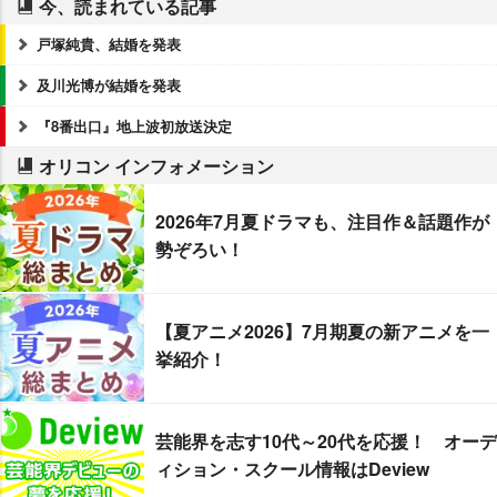
今、読まれている記事
戸塚純貴、結婚を発表
及川光博が結婚を発表
『8番出口』地上波初放送決定
オリコン インフォメーション
2026年7月夏ドラマも、注目作＆話題作が
勢ぞろい！
【夏アニメ2026】7月期夏の新アニメを一
挙紹介！
芸能界を志す10代～20代を応援！ オーデ
ィション・スクール情報はDeview