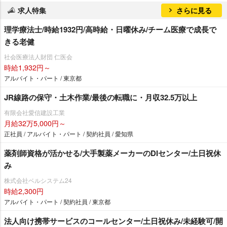
求人特集
さらに見る
理学療法士/時給1932円/高時給・日曜休み/チーム医療で成長で
きる老健
社会医療法人財団 仁医会
時給1,932円～
アルバイト・パート / 東京都
JR線路の保守・土木作業/最後の転職に・月収32.5万以上
有限会社愛信建設工業
月給32万5,000円～
正社員 / アルバイト・パート / 契約社員 / 愛知県
薬剤師資格が活かせる/大手製薬メーカーのDIセンター/土日祝休
み
株式会社ベルシステム24
時給2,300円
アルバイト・パート / 契約社員 / 東京都
法人向け携帯サービスのコールセンター/土日祝休み/未経験可/開