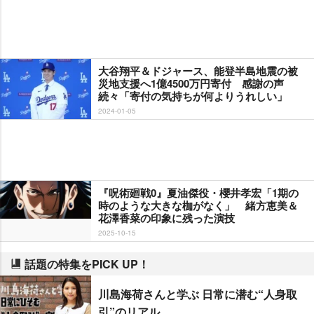
大谷翔平＆ドジャース、能登半島地震の被
災地支援へ1億4500万円寄付 感謝の声
続々「寄付の気持ちが何よりうれしい」
2024-01-05
『呪術廻戦0』夏油傑役・櫻井孝宏「1期の
時のような大きな枷がなく」 緒方恵美＆
花澤香菜の印象に残った演技
2025-10-15
話題の特集をPICK UP！
川島海荷さんと学ぶ 日常に潜む“人身取
引”のリアル