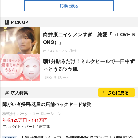
記事に戻る
PICK UP
向井康二イケメンすぎ！純愛『（LOVE S
ONG）』
オリコンタイアップ特集
朝1分貼るだけ！ミルクピールで一日中ず
っとうるツヤ肌
（PR）サボリーノ
求人特集
さらに見る
障がい者採用/花屋の店舗バックヤード業務
株式会社パーク・コーポレーション
年収123万円～141万円
アルバイト・パート / 東京都