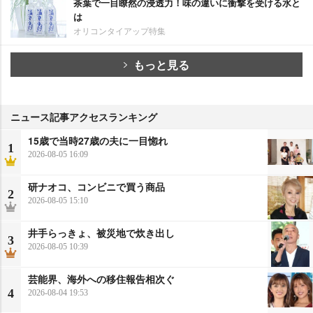
茶葉で一目瞭然の浸透力！味の違いに衝撃を受ける水と
は
オリコンタイアップ特集
もっと見る
ニュース記事アクセスランキング
15歳で当時27歳の夫に一目惚れ
1
2026-08-05 16:09
研ナオコ、コンビニで買う商品
2
2026-08-05 15:10
井手らっきょ、被災地で炊き出し
3
2026-08-05 10:39
芸能界、海外への移住報告相次ぐ
4
2026-08-04 19:53