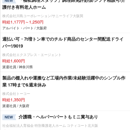
「福祉調理スタッフ」調理師免許必須/シフト相談可/介
NEW
護付き有料老人ホーム
株式会社川島コーポレーション/サニーライフ大阪巽
時給1,177円～1,250円
アルバイト・パート / 大阪府
週払い可・7t増トン車でのチルド商品のセンター間配送ドライ
バー!/9019
株式会社エクスプレス・エージェント
時給1,600円
派遣社員 / 神奈川県
製品の棚入れや運搬など工場内作業/未経験活躍中のシンプル作
業 17時まで&週末休み
株式会社トーコー
時給1,350円
派遣社員 / 大阪府
介護職・ヘルパー/パートもミニ賞与あり
NEW
社会福祉法人育福会 特別養護老人ホーム コティコート北大阪