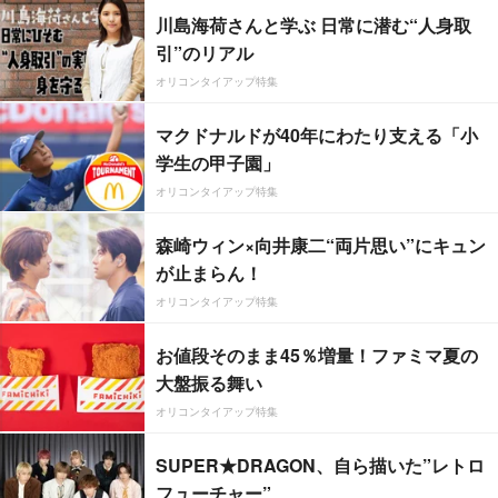
川島海荷さんと学ぶ 日常に潜む“人身取
引”のリアル
オリコンタイアップ特集
マクドナルドが40年にわたり支える「小
学生の甲子園」
オリコンタイアップ特集
森崎ウィン×向井康二“両片思い”にキュン
が止まらん！
オリコンタイアップ特集
お値段そのまま45％増量！ファミマ夏の
大盤振る舞い
オリコンタイアップ特集
SUPER★DRAGON、自ら描いた”レトロ
フューチャー”