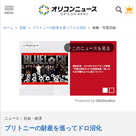
ホーム
芸能
ブリトニーの財産を巡ってドロ沼化
画像・写真詳細
このニュースを見る
arrow_forward_ios
Powered by 
GliaStudios
M
ニュース
社会・経済
u
t
ブリトニーの財産を巡ってドロ沼化
e