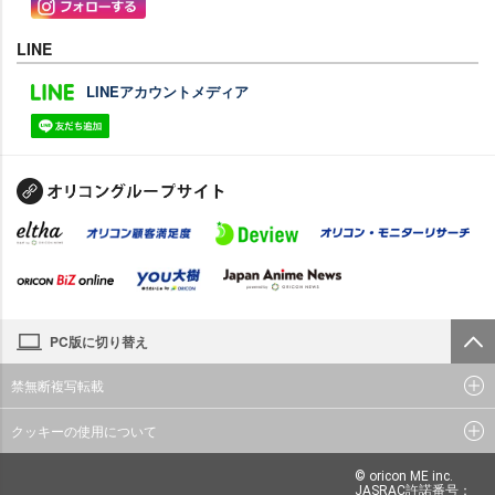
LINE
LINEアカウントメディア
PC版に切り替え
禁無断複写転載
クッキーの使用について
© oricon ME inc.
JASRAC許諾番号：