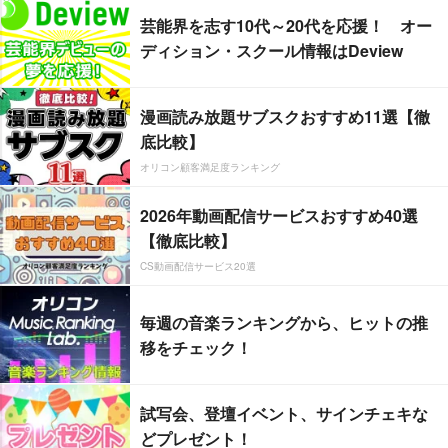
芸能界を志す10代～20代を応援！ オー
ディション・スクール情報はDeview
漫画読み放題サブスクおすすめ11選【徹
底比較】
オリコン顧客満足度ランキング
2026年動画配信サービスおすすめ40選
【徹底比較】
CS動画配信サービス20選
毎週の音楽ランキングから、ヒットの推
移をチェック！
試写会、登壇イベント、サインチェキな
どプレゼント！