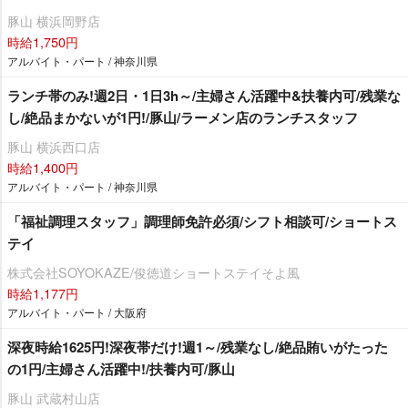
豚山 横浜岡野店
時給1,750円
アルバイト・パート / 神奈川県
ランチ帯のみ!週2日・1日3h～/主婦さん活躍中&扶養内可/残業な
し/絶品まかないが1円!/豚山/ラーメン店のランチスタッフ
豚山 横浜西口店
時給1,400円
アルバイト・パート / 神奈川県
「福祉調理スタッフ」調理師免許必須/シフト相談可/ショートス
テイ
株式会社SOYOKAZE/俊徳道ショートステイそよ風
時給1,177円
アルバイト・パート / 大阪府
深夜時給1625円!深夜帯だけ!週1～/残業なし/絶品賄いがたった
の1円/主婦さん活躍中!/扶養内可/豚山
豚山 武蔵村山店