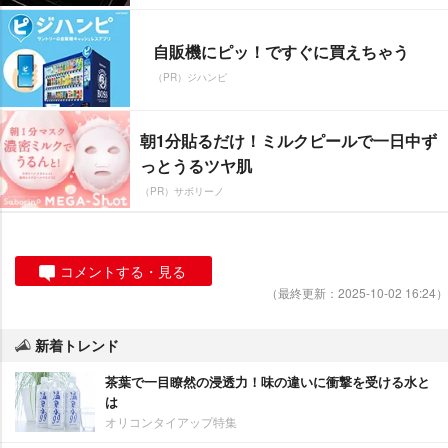
自販機にピッ！ですぐに買えちゃう
（PR）ジハンピ
朝1分貼るだけ！ミルクピールで一日中ず
っとうるツヤ肌
（PR）サボリーノ
コメントする・見る
（最終更新：2025-10-02 16:24）
新着トレンド
茶葉で一目瞭然の浸透力！味の違いに衝撃を受ける水と
は
オリコンタイアップ特集