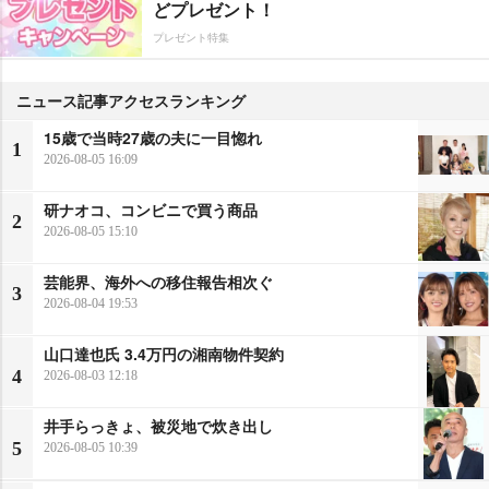
どプレゼント！
プレゼント特集
ニュース記事アクセスランキング
15歳で当時27歳の夫に一目惚れ
1
2026-08-05 16:09
研ナオコ、コンビニで買う商品
2
2026-08-05 15:10
芸能界、海外への移住報告相次ぐ
3
2026-08-04 19:53
山口達也氏 3.4万円の湘南物件契約
4
2026-08-03 12:18
井手らっきょ、被災地で炊き出し
5
2026-08-05 10:39