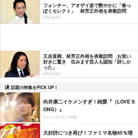
フォンチー、アオザイ姿で艶やかに「春っ
ぽくセレクト」 林芳正外相を表敬訪問
2022-03-25
又吉直樹、林芳正外相を表敬訪問 お笑い
好きに驚き 住みます芸人も認知「詳しか
った」
2022-03-25
話題の特集をPICK UP！
向井康二イケメンすぎ！純愛『（LOVE S
ONG）』
オリコンタイアップ特集
大好評につき再び！ファミマ名物45％増