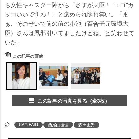
ら女性キャスター陣から「さすが大臣！ “エコ”カ
ッコいいですわ！」と褒められ照れ笑い。「ま
ぁ、そのせいで前の前の小池（百合子元環境大
臣）さんは風邪引いてましたけどね」と笑わせて
いた。
この記事の画像
この記事の写真を見る（全3枚）
RAG FAIR
西尾由佳理
森田正光