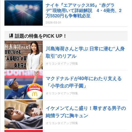
ナイキ『エアマックス95』“赤グラ
デ”現物用いて詳細解説 4・4発売、2
万5520円も争奪戦必至
2026-03-31
話題の特集をPICK UP！
川島海荷さんと学ぶ 日常に潜む“人身
取引”のリアル
オリコンタイアップ特集
マクドナルドが40年にわたり支える
「小学生の甲子園」
オリコンタイアップ特集
イケメンてんこ盛り！尊すぎる男子の
純情ラブに胸キュン
オリコンタイアップ特集