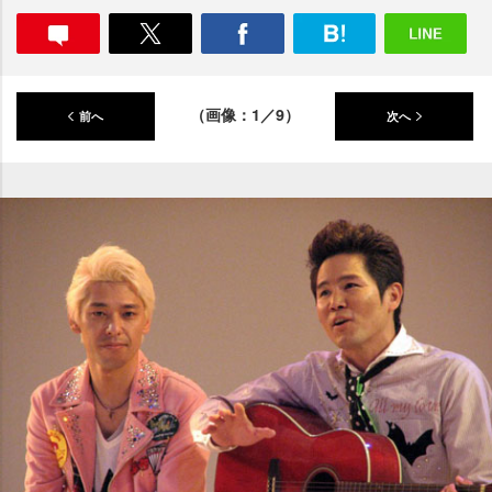
（画像：1／9）
前へ
次へ