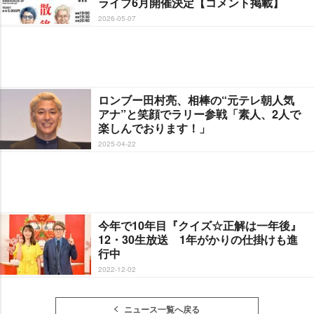
ライブ6月開催決定【コメント掲載】
2026-05-07
ロンブー田村亮、相棒の“元テレ朝人気
アナ”と笑顔でラリー参戦「素人、2人で
楽しんでおります！」
2025-04-22
今年で10年目『クイズ☆正解は一年後』
12・30生放送 1年がかりの仕掛けも進
行中
2022-12-02
ニュース一覧へ戻る