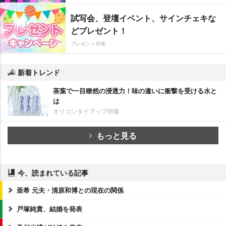
試写会、登壇イベント、サインチェキな
どプレゼント！
プレゼント特集
新着トレンド
茶葉で一目瞭然の浸透力！味の違いに衝撃を受ける水と
は
オリコンタイアップ特集
もっと見る
今、読まれている記事
亜希 元夫・清原和博との現在の関係
戸塚純貴、結婚を発表