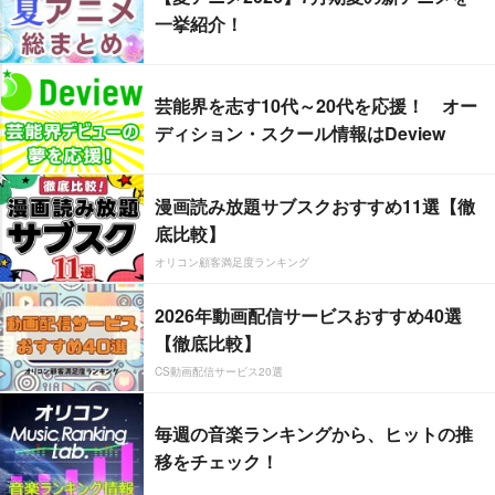
一挙紹介！
芸能界を志す10代～20代を応援！ オー
ディション・スクール情報はDeview
漫画読み放題サブスクおすすめ11選【徹
底比較】
オリコン顧客満足度ランキング
2026年動画配信サービスおすすめ40選
【徹底比較】
CS動画配信サービス20選
毎週の音楽ランキングから、ヒットの推
移をチェック！