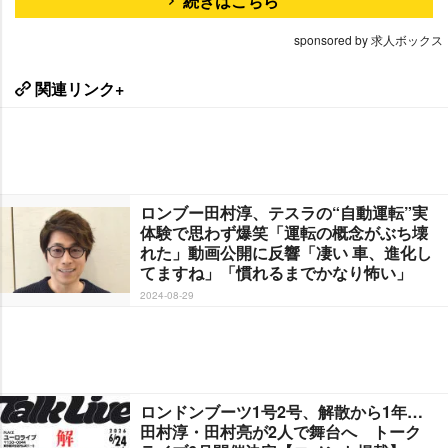
続きはこちら
sponsored by 求人ボックス
関連リンク+
ロンブー田村淳、テスラの“自動運転”実
体験で思わず爆笑「運転の概念がぶち壊
れた」動画公開に反響「凄い 車、進化し
てますね」「慣れるまでかなり怖い」
2024-08-29
ロンドンブーツ1号2号、解散から1年…
田村淳・田村亮が2人で舞台へ トーク