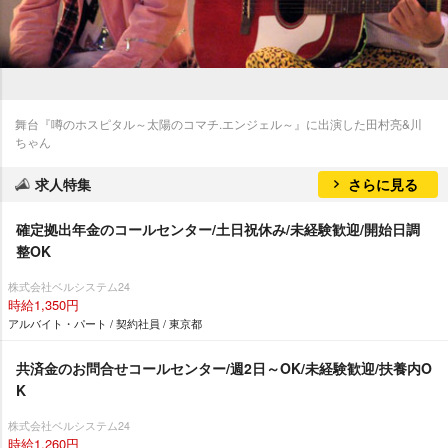
舞台『噂のホスピタル～太陽のコマチ.エンジェル～』に出演した田村亮&川
ちゃん
求人特集
さらに見る
確定拠出年金のコールセンター/土日祝休み/未経験歓迎/開始日調
整OK
株式会社ベルシステム24
時給1,350円
アルバイト・パート / 契約社員 / 東京都
共済金のお問合せコールセンター/週2日～OK/未経験歓迎/扶養内O
K
株式会社ベルシステム24
時給1,260円