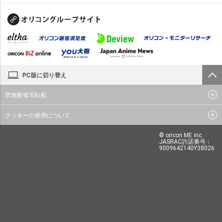
PC版に切り替え
禁無断複写転載
クッキーの使用について
© oricon ME inc.
JASRAC許諾番号：
9009642140Y38026