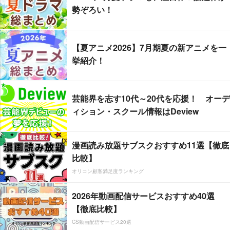
勢ぞろい！
【夏アニメ2026】7月期夏の新アニメを一
挙紹介！
芸能界を志す10代～20代を応援！ オーデ
ィション・スクール情報はDeview
漫画読み放題サブスクおすすめ11選【徹底
比較】
オリコン顧客満足度ランキング
2026年動画配信サービスおすすめ40選
【徹底比較】
CS動画配信サービス20選