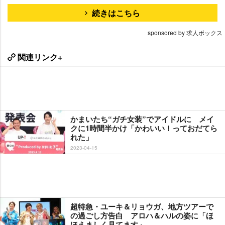
続きはこちら
sponsored by 求人ボックス
関連リンク+
かまいたち“ガチ女装”でアイドルに メイ
クに1時間半かけ「かわいい！っておだてら
れた」
2023-04-15
超特急・ユーキ＆リョウガ、地方ツアーで
の過ごし方告白 アロハ＆ハルの姿に「ほ
ほえましく見てます」