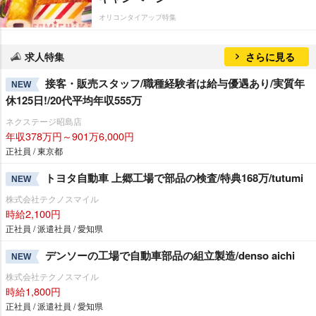
オリコンタイアップ特集
求人特集
さらに見る
接客・販売スタッフ/職種経験者は給与優遇あり/実質年
NEW
休125日!/20代平均年収555万
ネクステージ昭島店
年収378万円～901万6,000円
正社員 / 東京都
トヨタ自動車 上郷工場で部品の検査/特典168万/tutumi
NEW
株式会社テクノスマイル
時給2,100円
正社員 / 派遣社員 / 愛知県
デンソーの工場で自動車部品の組立製造/denso aichi
NEW
株式会社テクノスマイル
時給1,800円
正社員 / 派遣社員 / 愛知県