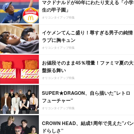
マクドナルドが40年にわたり支える「小学
生の甲子園」
オリコンタイアップ特集
イケメンてんこ盛り！尊すぎる男子の純情
ラブに胸キュン
オリコンタイアップ特集
お値段そのまま45％増量！ファミマ夏の大
盤振る舞い
オリコンタイアップ特集
SUPER★DRAGON、自ら描いた”レトロ
フューチャー”
オリコンタイアップ特集
CROWN HEAD、結成1周年で見えた”バン
ドらしさ”