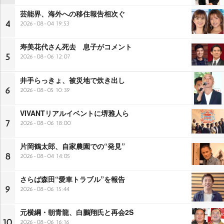
芸能界、海外への移住報告相次ぐ
4
2026-08-04 19:53
寿美花代さん死去 息子がコメント
5
2026-08-06 12:07
井手らっきょ、被災地で炊き出し
6
2026-08-05 10:39
VIVANTリアルイベントに堺雅人ら
7
2026-08-06 18:00
片岡鶴太郎、自家農園での“発見”
8
2026-08-04 14:05
さらば森田“愛車トラブル”を報告
9
2026-08-06 15:44
元横綱・朝青龍、白鵬翔氏と再会2S
10
2026-08-06 16:16