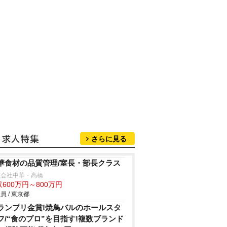
さらに見る
華食材の品質管理/室長・部長クラス
式会社中華・高橋
600万円～800万円
員 / 東京都
ランプリ金賞!焼鳥バルのホールスタ
フ/“食のプロ”を目指す!複数ブランド