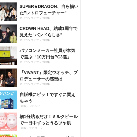
SUPER★DRAGON、自ら描い
た”レトロフューチャー”
オリコンタイアップ特集
CROWN HEAD、結成1周年で
見えた”バンドらしさ”
オリコンタイアップ特集
パソコンメーカー社員が本気
で選ぶ「10万円台PC3選」
オリコンタイアップ特集
『VIVANT』限定ウオッチ、プ
ロデューサーの感想は
オリコンタイアップ特集
自販機にピッ！ですぐに買え
ちゃう
（PR）ジハンピ
朝1分貼るだけ！ミルクピール
で一日中ずっとうるツヤ肌
（PR）サボリーノ