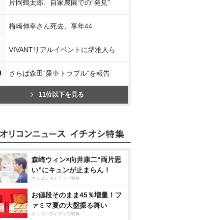
片岡鶴太郎、自家農園での“発見”
梅崎伸幸さん死去、享年44
VIVANTリアルイベントに堺雅人ら
0
さらば森田“愛車トラブル”を報告
11位以下を見る
森崎ウィン×向井康二“両片思
い”にキュンが止まらん！
オリコンタイアップ特集
お値段そのまま45％増量！フ
ァミマ夏の大盤振る舞い
オリコンタイアップ特集