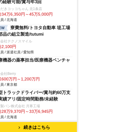
の経験可能/賞与年3回
だきコッコちゃん 北1条店
34万6,350円～45万5,000円
員 / 北海道
寮費無料/トヨタ自動車 堤工場
EW
部品の組立製造/tutumi
式会社テクノスマイル
2,100円
員 / 派遣社員 / 愛知県
療機器の薬事担当/医療機器ベンチャ
会社Berry
600万円～1,200万円
員 / 東京都
型トラックドライバー/賞与約60万支
実績アリ/固定時間勤務/未経験
製パン株式会社 月寒工場
28万9,370円～33万6,945円
員 / 北海道
続きはこちら