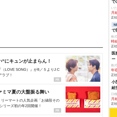
で
いた
月給
正社
N
で
株
時給
正社
医
ー
い”にキュンが止まらん！
株式
OVE SONG）』が8／５よりJ:C
年収
アラブ！
正社
小
給
ァミマ夏の大盤振る舞い
日糧
月給
ミリーマートの人気企画「お値段その
正社
、シリーズ初の年2回開催！