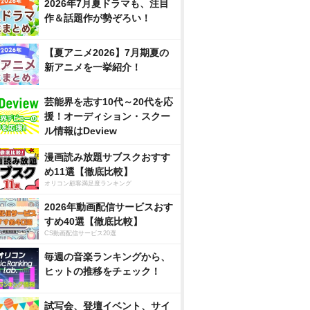
2026年7月夏ドラマも、注目
作＆話題作が勢ぞろい！
【夏アニメ2026】7月期夏の
新アニメを一挙紹介！
芸能界を志す10代～20代を応
援！オーディション・スクー
ル情報はDeview
漫画読み放題サブスクおすす
め11選【徹底比較】
オリコン顧客満足度ランキング
2026年動画配信サービスおす
すめ40選【徹底比較】
CS動画配信サービス20選
毎週の音楽ランキングから、
ヒットの推移をチェック！
試写会、登壇イベント、サイ