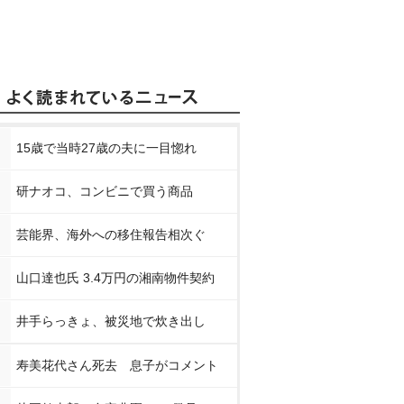
15歳で当時27歳の夫に一目惚れ
研ナオコ、コンビニで買う商品
芸能界、海外への移住報告相次ぐ
山口達也氏 3.4万円の湘南物件契約
井手らっきょ、被災地で炊き出し
寿美花代さん死去 息子がコメント