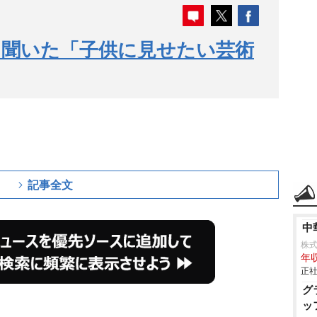
に聞いた「子供に見せたい芸術
記事全文
中
株
年収
正社
グ
ッ