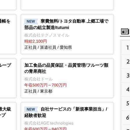
通帳を
寮費無料/トヨタ自動車 上郷工場で
NEW
部品の組立製造/tutumi
株式会社テクノスマイル
時給2,100円
1
正社員 / 派遣社員 / 愛知県
2
ループ
加工食品の品質保証・品質管理/フルーツ類
の青果商社
3
株式会社ドール
年収500万円～700万円
4
正社員 / 東京都
5
最大級
自社サービスの「新規事業担当」/
NEW
ープ
経験者歓迎
6
株式会社AGE technologies
年収600万円～840万円