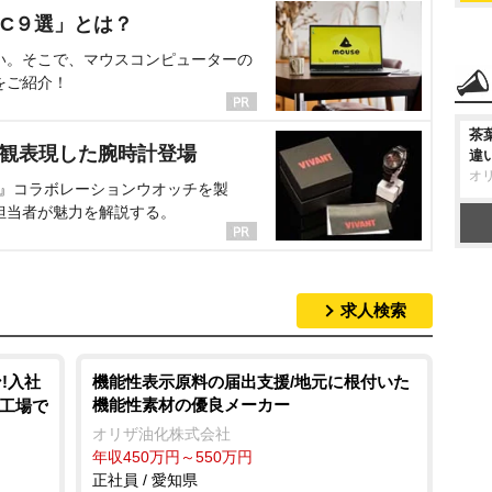
C９選」とは？
い。そこで、マウスコンピューターの
をご紹介！
茶
界観表現した腕時計登場
違
オ
NT』コラボレーションウオッチを製
担当者が魅力を解説する。
求人検索
!入社
機能性表示原料の届出支援/地元に根付いた
機能性素材の優良メーカー
車工場で
オリザ油化株式会社
年収450万円～550万円
正社員 / 愛知県