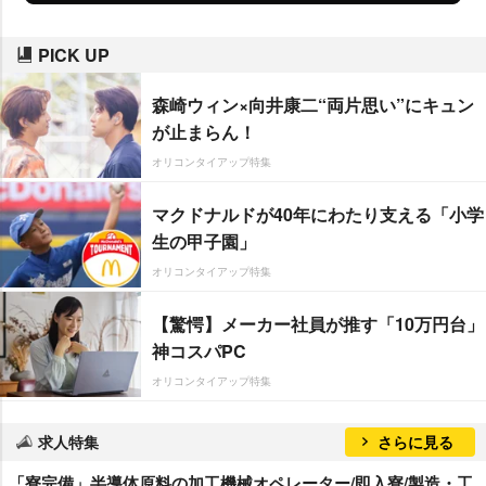
PICK UP
森崎ウィン×向井康二“両片思い”にキュン
が止まらん！
オリコンタイアップ特集
マクドナルドが40年にわたり支える「小学
生の甲子園」
オリコンタイアップ特集
【驚愕】メーカー社員が推す「10万円台」
神コスパPC
オリコンタイアップ特集
求人特集
さらに見る
「寮完備」半導体原料の加工機械オペレーター/即入寮/製造・工