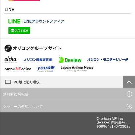
LINE
LINEアカウントメディア
PC版に切り替え
禁無断複写転載
クッキーの使用について
© oricon ME inc.
JASRAC許諾番号：
9009642140Y38026