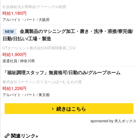
社会福祉法人明寿会/グリーンデル柏原
時給1,180円
アルバイト・パート / 大阪府
金属製品のマシニング加工・磨き・洗浄・溶接/寮完備/
NEW
日勤/日払い/工場・製造
UTエージェント株式会社AGT南関東第二CU
時給1,900円
派遣社員 / 神奈川県
「福祉調理スタッフ」無資格可/日勤のみ/グループホーム
株式会社コナウィンズ/ぐるーぷほーむ むれの里
時給1,226円
アルバイト・パート / 東京都
続きはこちら
sponsored by 求人ボックス
関連リンク+