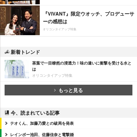
『VIVANT』限定ウオッチ、プロデューサ
ーの感想は
オリコンタイアップ特集
新着トレンド
茶葉で一目瞭然の浸透力！味の違いに衝撃を受ける水と
は
オリコンタイアップ特集
もっと見る
今、読まれている記事
テオくん、加藤乃愛との破局を発表
レインボー池田、佐藤佳奈と電撃婚