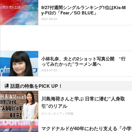
9/27付週間シングルランキング1位はKis-M
y-Ft2の「Fear／SO BLUE」
2021-09-24
小林礼奈、夫との2ショット写真公開 “行
ってみたかった”ラーメン屋へ
2025-07-25
話題の特集をPICK UP！
川島海荷さんと学ぶ 日常に潜む“人身取
引”のリアル
オリコンタイアップ特集
マクドナルドが40年にわたり支える「小学