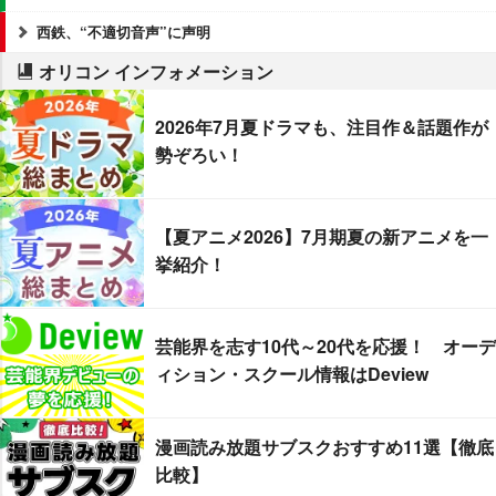
西鉄、“不適切音声”に声明
オリコン インフォメーション
2026年7月夏ドラマも、注目作＆話題作が
勢ぞろい！
【夏アニメ2026】7月期夏の新アニメを一
挙紹介！
芸能界を志す10代～20代を応援！ オーデ
ィション・スクール情報はDeview
漫画読み放題サブスクおすすめ11選【徹底
比較】