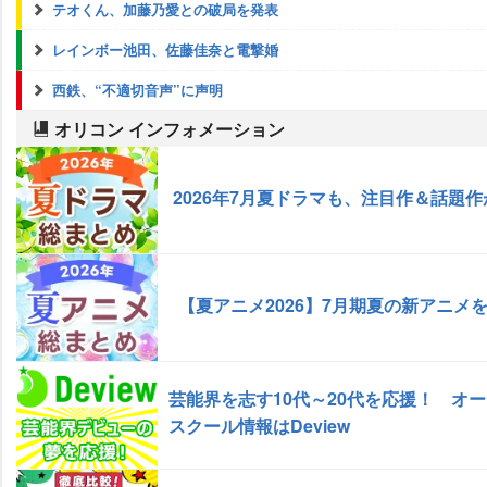
テオくん、加藤乃愛との破局を発表
レインボー池田、佐藤佳奈と電撃婚
西鉄、“不適切音声”に声明
オリコン インフォメーション
2026年7月夏ドラマも、注目作＆話題
【夏アニメ2026】7月期夏の新アニメ
芸能界を志す10代～20代を応援！ オ
スクール情報はDeview