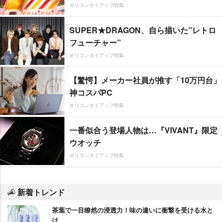
オリコンタイアップ特集
SUPER★DRAGON、自ら描いた”レトロ
フューチャー”
オリコンタイアップ特集
【驚愕】メーカー社員が推す「10万円台」
神コスパPC
オリコンタイアップ特集
一番似合う登場人物は…『VIVANT』限定
ウオッチ
オリコンタイアップ特集
新着トレンド
茶葉で一目瞭然の浸透力！味の違いに衝撃を受ける水と
は