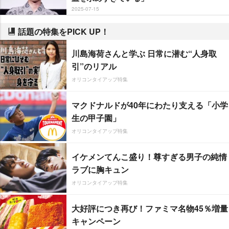
2025-07-15
話題の特集をPICK UP！
川島海荷さんと学ぶ 日常に潜む“人身取
引”のリアル
オリコンタイアップ特集
マクドナルドが40年にわたり支える「小学
生の甲子園」
オリコンタイアップ特集
イケメンてんこ盛り！尊すぎる男子の純情
ラブに胸キュン
オリコンタイアップ特集
大好評につき再び！ファミマ名物45％増量
キャンペーン