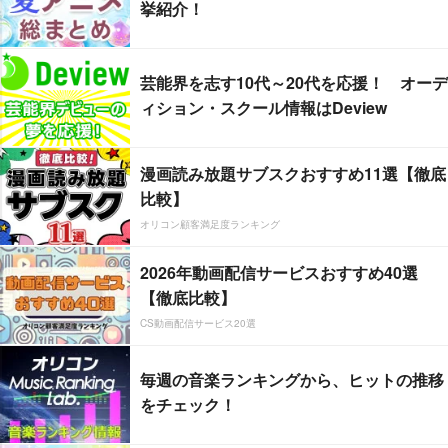
挙紹介！
芸能界を志す10代～20代を応援！ オーデ
ィション・スクール情報はDeview
漫画読み放題サブスクおすすめ11選【徹底
比較】
オリコン顧客満足度ランキング
2026年動画配信サービスおすすめ40選
【徹底比較】
CS動画配信サービス20選
毎週の音楽ランキングから、ヒットの推移
をチェック！