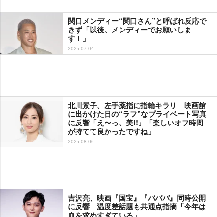
関口メンディー“関口さん”と呼ばれ反応で
きず「以後、メンディーでお願いしま
す！」
2025-07-04
北川景子、左手薬指に指輪キラリ 映画館
に出かけた日の“ラフ”なプライベート写真
に反響「え〜っ、美!!」「楽しいオフ時間
が持てて良かったですね」
2025-08-06
吉沢亮、映画『国宝』『バババ』同時公開
に反響 温度差話題も共通点指摘「今年は
血を求めすぎている」