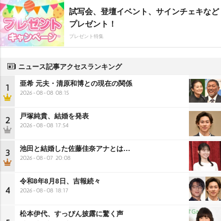
試写会、登壇イベント、サインチェキなど
プレゼント！
プレゼント特集
ニュース記事アクセスランキング
亜希 元夫・清原和博との現在の関係
1
2026-08-08 08:15
戸塚純貴、結婚を発表
2
2026-08-08 17:54
池田と結婚した佐藤佳奈アナとは…
3
2026-08-07 20:08
令和8年8月8日、吉報続々
4
2026-08-08 18:17
松本伊代、すっぴん披露に驚く声