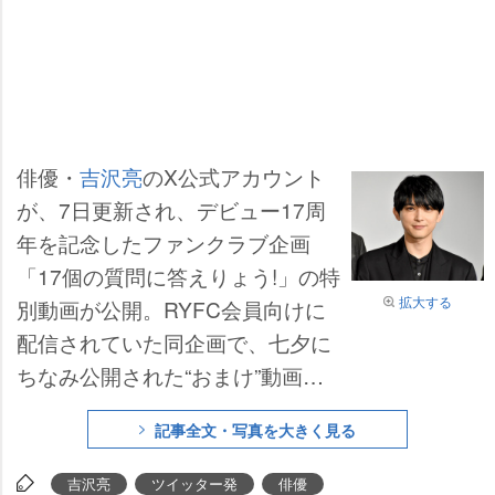
俳優・
吉沢亮
のX公式アカウント
が、7日更新され、デビュー17周
年を記念したファンクラブ企画
「17個の質問に答えりょう!」の特
拡大する
別動画が公開。RYFC会員向けに
配信されていた同企画で、七夕に
ちなみ公開された“おまけ”動画で
驚きの事実を明かした。
記事全文・写真を大きく見る
吉沢亮
ツイッター発
俳優