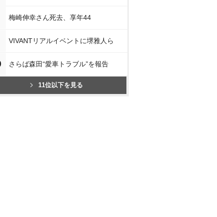
梅崎伸幸さん死去、享年44
VIVANTリアルイベントに堺雅人ら
0
さらば森田“愛車トラブル”を報告
11位以下を見る