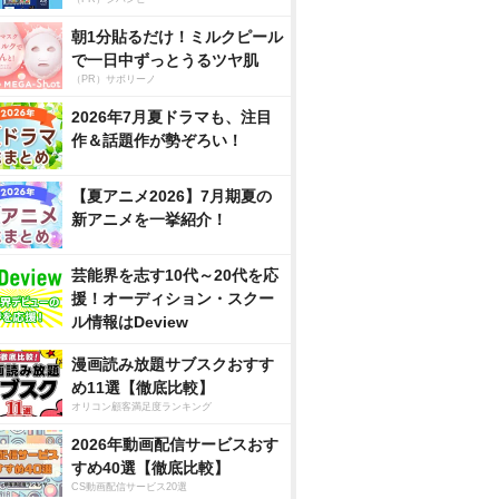
朝1分貼るだけ！ミルクピール
で一日中ずっとうるツヤ肌
（PR）サボリーノ
2026年7月夏ドラマも、注目
作＆話題作が勢ぞろい！
【夏アニメ2026】7月期夏の
新アニメを一挙紹介！
芸能界を志す10代～20代を応
援！オーディション・スクー
ル情報はDeview
漫画読み放題サブスクおすす
め11選【徹底比較】
オリコン顧客満足度ランキング
2026年動画配信サービスおす
すめ40選【徹底比較】
CS動画配信サービス20選