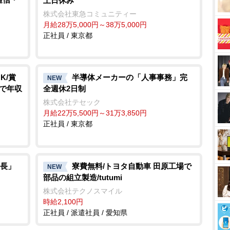
土日休み
株式会社東急コミュニティー
月給28万5,000円～38万5,000円
正社員 / 東京都
K/賞
半導体メーカーの「人事事務」完
NEW
Pで年収
全週休2日制
株式会社テセック
月給22万5,500円～31万3,850円
正社員 / 東京都
長」
寮費無料/トヨタ自動車 田原工場で
NEW
部品の組立製造/tutumi
株式会社テクノスマイル
時給2,100円
正社員 / 派遣社員 / 愛知県