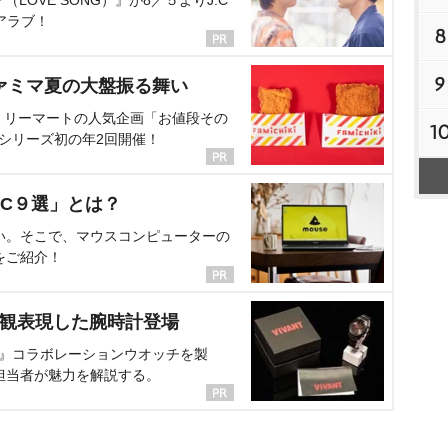
OVE SONG）』が8／５よりJ:C
アラブ！
8
9
ァミマ夏の大盤振る舞い
ミリーマートの人気企画「お値段その
1
、シリーズ初の年2回開催！
C９選」とは？
い。そこで、マウスコンピューターの
をご紹介！
界観表現した腕時計登場
NT』コラボレーションウオッチを製
担当者が魅力を解説する。