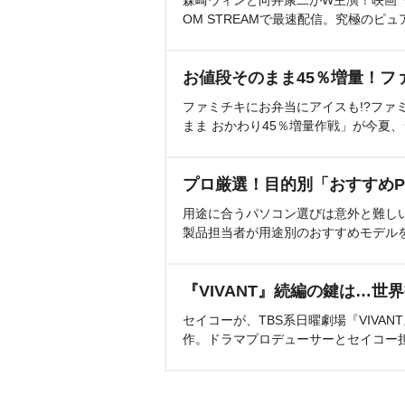
森崎ウィンと向井康二がW主演！映画『（L
OM STREAMで最速配信。究極のピュ
お値段そのまま45％増量！フ
ファミチキにお弁当にアイスも!?ファ
まま おかわり45％増量作戦」が今夏
プロ厳選！目的別「おすすめP
用途に合うパソコン選びは意外と難し
製品担当者が用途別のおすすめモデル
『VIVANT』続編の鍵は…世
セイコーが、TBS系日曜劇場『VIVA
作。ドラマプロデューサーとセイコー