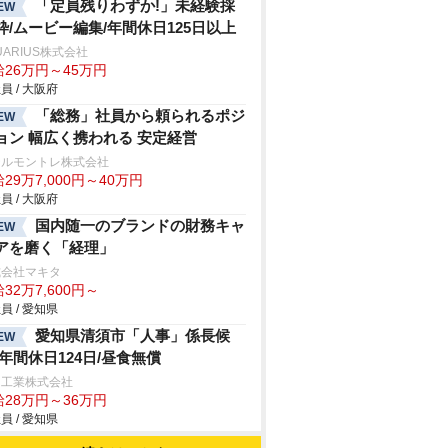
「定員残りわずか!」未経験採
EW
枠/ムービー編集/年間休日125日以上
UARIUS株式会社
給26万円～45万円
員 / 大阪府
「総務」社員から頼られるポジ
EW
ョン 幅広く携われる 安定経営
テルモントレ株式会社
29万7,000円～40万円
員 / 大阪府
国内随一のブランドの財務キャ
EW
アを磨く「経理」
式会社マキタ
32万7,600円～
員 / 愛知県
愛知県清須市「人事」係長候
EW
/年間休日124日/昼食無償
和工業株式会社
給28万円～36万円
員 / 愛知県