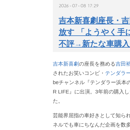
2026-07-08 17:29
吉本新喜劇座長・吉
放す 「ようやく手
不評→新たな車購入
吉本新喜劇
の座長を務める
吉田
されたお笑いコンビ・
テンダラ
beチャンネル『テンダラー浜本のゆる
R LIFE』に出演。3年前の購入
た。
芸能界屈指の車好きとして知られ、
ネルでも車にちなんだ企画を数