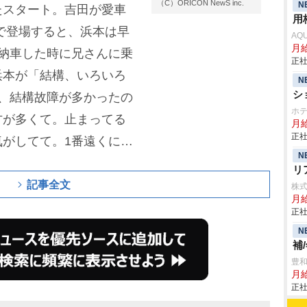
（C）ORICON NewS inc.
N
たスタート。吉田が愛車
用
で登場すると、浜本は早
AQ
月
納車した時に兄さんに乗
正社
浜本が「結構、いろいろ
N
シ
、結構故障が多かったの
ホ
方が多くて。止まってる
月給
正社
がしてて。1番遠くに行
N
と明かした。
リ
記事全文
株
月給
正社
N
補
豊
月
正社