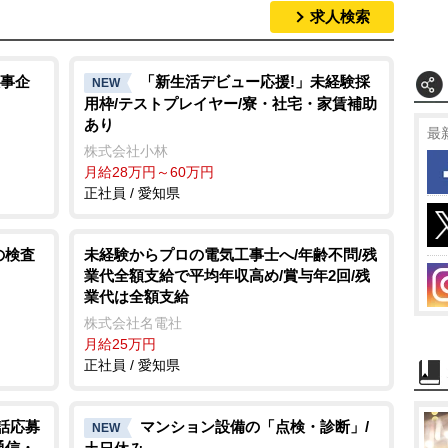
求人検索
事企
「新生活デビュー応援!」未経験採
NEW
用枠/テストプレイヤー/寮・社宅・家賃補助
あり
最
株式会社小林
月給28万円～60万円
正社員 / 愛知県
の検査
未経験からプロの電気工事士へ/年齢不問/残
業代全額支給で平均年収高め/賞与年2回/残
業代は全額支給
株式会社名電社
月給25万円
正社員 / 愛知県
電話応募
マンション設備の「点検・診断」/
NEW
通信・