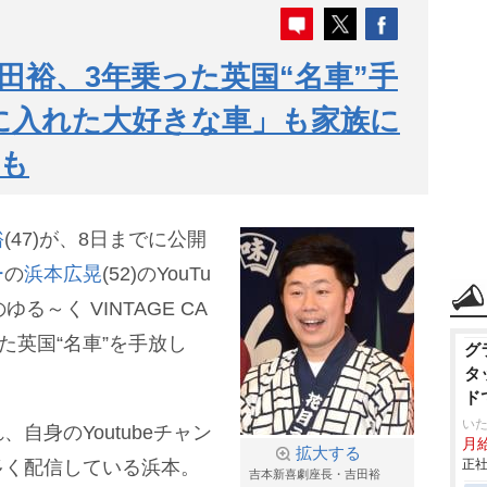
田裕、3年乗った英国“名車”手
に入れた大好きな車」も家族に
も
裕
(47)が、8日までに公開
ー
の
浜本広晃
(52)のYouTu
～く VINTAGE CA
した英国“名車”を手放し
グ
タ
ド
いた
自身のYoutubeチャン
月給
拡大する
多く配信している浜本。
正社
吉本新喜劇座長・吉田裕