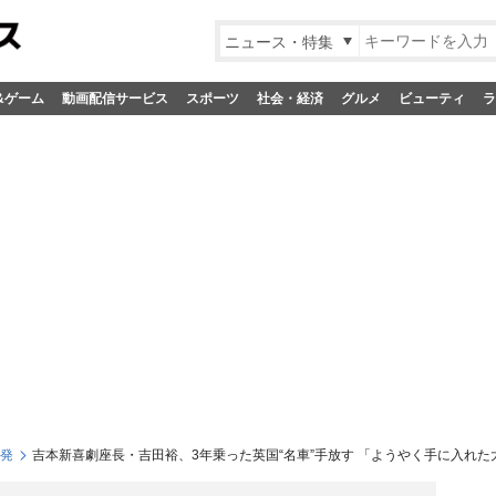
ニュース・特集
&ゲーム
動画配信サービス
スポーツ
社会・経済
グルメ
ビューティ
ラ
S発
吉本新喜劇座長・吉田裕、3年乗った英国“名車”手放す 「ようやく手に入れ