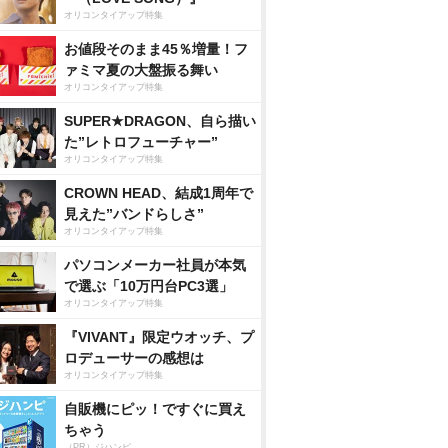
オリコンタイアップ特集
お値段そのまま45％増量！フ
ァミマ夏の大盤振る舞い
オリコンタイアップ特集
SUPER★DRAGON、自ら描い
た”レトロフューチャー”
オリコンタイアップ特集
CROWN HEAD、結成1周年で
見えた”バンドらしさ”
オリコンタイアップ特集
パソコンメーカー社員が本気
で選ぶ「10万円台PC3選」
オリコンタイアップ特集
『VIVANT』限定ウオッチ、プ
ロデューサーの感想は
オリコンタイアップ特集
自販機にピッ！ですぐに買え
ちゃう
（PR）ジハンピ