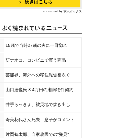
続きはこちら
sponsored by 求人ボックス
15歳で当時27歳の夫に一目惚れ
研ナオコ、コンビニで買う商品
芸能界、海外への移住報告相次ぐ
山口達也氏 3.4万円の湘南物件契約
井手らっきょ、被災地で炊き出し
寿美花代さん死去 息子がコメント
片岡鶴太郎、自家農園での“発見”