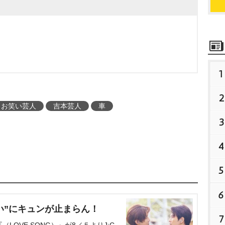
1
2
お笑い芸人
吉本芸人
車
3
4
5
6
い”にキュンが止まらん！
7