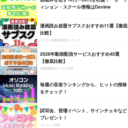
ィション・スクール情報はDeview
漫画読み放題サブスクおすすめ11選【徹底
比較】
オリコン顧客満足度ランキング
2026年動画配信サービスおすすめ40選
【徹底比較】
CS動画配信サービス20選
毎週の音楽ランキングから、ヒットの推移
をチェック！
試写会、登壇イベント、サインチェキなど
プレゼント！
プレゼント特集