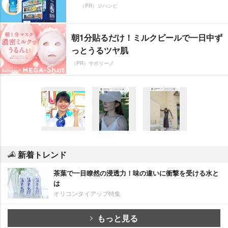
（PR）ジハンピ
朝1分貼るだけ！ミルクピールで一日中ず
っとうるツヤ肌
（PR）サボリーノ
新着トレンド
茶葉で一目瞭然の浸透力！味の違いに衝撃を受ける水と
は
オリコンタイアップ特集
もっと見る