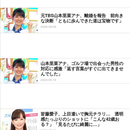
元TBS山本里菜アナ、離婚を報告 前向き
な決断「ともに歩んできた道は宝物です」
2026-08-06
山本里菜アナ、ゴルフ場で出会った男性の
対応に感激「返す言葉がすぐに出てきませ
んでした」
2024-05-16
皆藤愛子、上目遣いで胸元チラリ… 透明
感たっぷりのショットに「こんな42歳お
る？」「見るたびに綺麗に…」