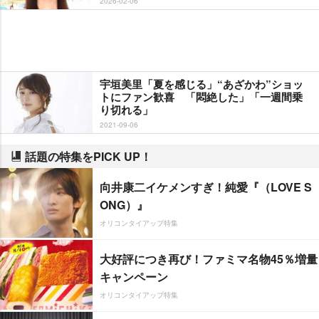
2026-02-06
宇垣美里「夏を感じる」“あざかわ”ショッ
トにファン歓喜 「悶絶した」「一週間乗
り切れる」
2021-09-06
話題の特集をPICK UP！
向井康二イケメンすぎ！純愛『（LOVE S
ONG）』
オリコンタイアップ特集
大好評につき再び！ファミマ名物45％増量
キャンペーン
オリコンタイアップ特集