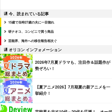
今、読まれている記事
15歳で当時27歳の夫に一目惚れ
研ナオコ、コンビニで買う商品
芸能界、海外への移住報告相次ぐ
オリコン インフォメーション
2026年7月夏ドラマも、注目作＆話題作が
勢ぞろい！
【夏アニメ2026】7月期夏の新アニメを一
挙紹介！
芸能界を志す10代～20代を応援！ オーデ