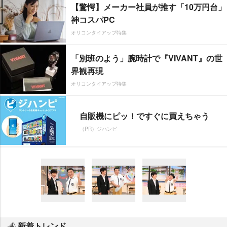
【驚愕】メーカー社員が推す「10万円台」
神コスパPC
オリコンタイアップ特集
「別班のよう」腕時計で『VIVANT』の世
界観再現
オリコンタイアップ特集
自販機にピッ！ですぐに買えちゃう
（PR）ジハンピ
新着トレンド