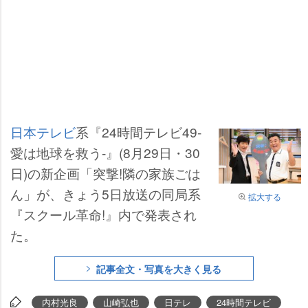
日本テレビ
系『24時間テレビ49-
愛は地球を救う-』(8月29日・30
日)の新企画「突撃!隣の家族ごは
ん」が、きょう5日放送の同局系
拡大する
『スクール革命!』内で発表され
た。
記事全文・写真を大きく見る
内村光良
山崎弘也
日テレ
24時間テレビ