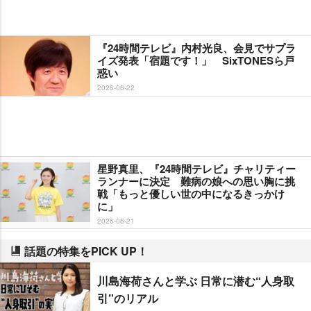
『24時間テレビ』内村光良、会見でサプラ
イズ発表「宿題です！」 SixTONESら戸
惑い
2026-06-22
星野真里、『24時間テレビ』チャリティー
ランナーに決定 難病の娘への思い胸に挑
戦「もっと優しい世の中になるきっかけ
に」
2026-06-21
話題の特集をPICK UP！
川島海荷さんと学ぶ 日常に潜む“人身取
引”のリアル