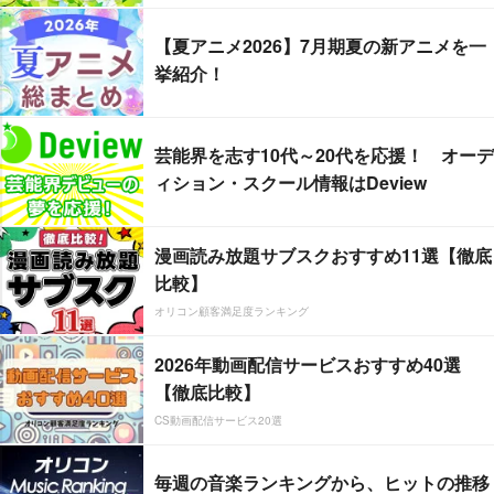
【夏アニメ2026】7月期夏の新アニメを一
挙紹介！
芸能界を志す10代～20代を応援！ オーデ
ィション・スクール情報はDeview
漫画読み放題サブスクおすすめ11選【徹底
比較】
オリコン顧客満足度ランキング
2026年動画配信サービスおすすめ40選
【徹底比較】
CS動画配信サービス20選
毎週の音楽ランキングから、ヒットの推移