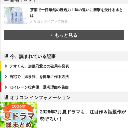
茶葉で一目瞭然の浸透力！味の違いに衝撃を受ける水と
は
オリコンタイアップ特集
もっと見る
今、読まれている記事
テオくん、加藤乃愛との破局を発表
自宅で「温泉卵」を簡単に作る方法
セイレーン役声優、選考理由を告白
オリコン インフォメーション
2026年7月夏ドラマも、注目作＆話題作が
勢ぞろい！