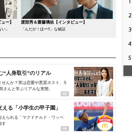
1
2
ビュー】
渡部秀＆齋藤璃佑【インタビュー】
3
ない」
「んだが！ほー!!」な秘話
4
5
む“人身取引”のリアル
ませんか？実は恋愛や悪質ホスト、S
海荷さんと学ぶリアルな実態。
支える「小学生の甲子園」
与えられる「マクドナルド・ワッペ
指す