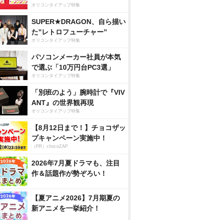
オリコンタイアップ特集
SUPER★DRAGON、自ら描い
た”レトロフューチャー”
オリコンタイアップ特集
パソコンメーカー社員が本気
で選ぶ「10万円台PC3選」
オリコンタイアップ特集
「別班のよう」腕時計で『VIV
ANT』の世界観再現
オリコンタイアップ特集
【8月12日まで！】チョコザッ
プキャンペーン実施中！
（PR）chocoZAP
2026年7月夏ドラマも、注目
作＆話題作が勢ぞろい！
【夏アニメ2026】7月期夏の
新アニメを一挙紹介！