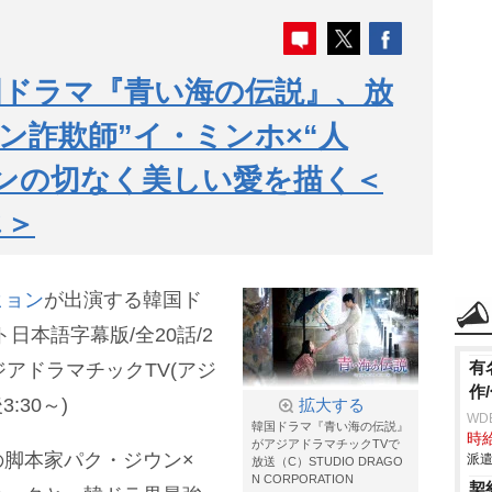
国ドラマ『青い海の伝説』、放
ン詐欺師”イ・ミンホ×“人
ンの切なく美しい愛を描く＜
じ＞
ヒョン
が出演する韓国ド
日本語字幕版/全20話/2
有
ジアドラマチックTV(アジ
作
:30～)
拡大する
WD
韓国ドラマ『青い海の伝説』
時給
がアジアドラマチックTVで
脚本家パク・ジウン×
派遣
放送（C）STUDIO DRAGO
N CORPORATION
契