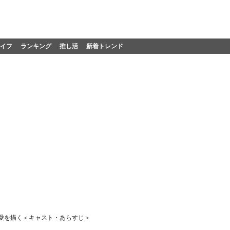
イフ
ランキング
推し活
新着トレンド
い愛を描く＜キャスト・あらすじ＞