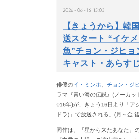
2026-06-16 15:03
【きょうから】韓
送スタート “イケメ
魚”チョン・ジヒョ
キャスト・あらす
俳優の
イ・ミンホ
、
チョン・ジ
ラマ『青い海の伝説』(ノーカット
016年)が、きょう16日より「ア
ドラ)」で放送される。(月～金 後3
同作は、『星から来たあなた』の