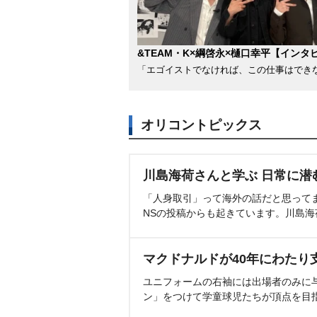
&TEAM・K×綱啓永×樋口幸平【インタ
「エゴイストでなければ、この仕事はでき
オリコントピックス
川島海荷さんと学ぶ 日常に潜
「人身取引」って海外の話だと思って
NSの投稿からも起きています。川島
マクドナルドが40年にわたり
ユニフォームの右袖には出場者のみに
ン」をつけて学童球児たちが頂点を目