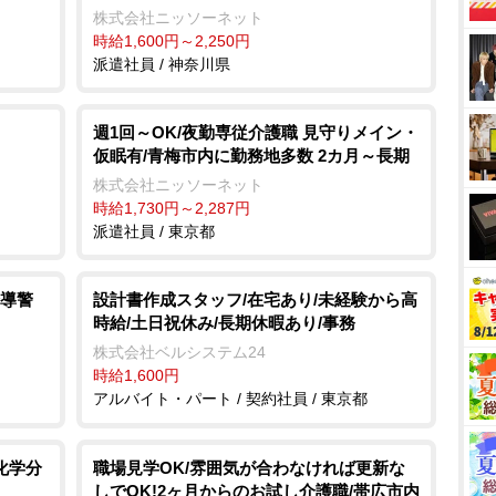
株式会社ニッソーネット
時給1,600円～2,250円
派遣社員 / 神奈川県
週1回～OK/夜勤専従介護職 見守りメイン・
仮眠有/青梅市内に勤務地多数 2カ月～長期
株式会社ニッソーネット
時給1,730円～2,287円
派遣社員 / 東京都
導警
設計書作成スタッフ/在宅あり/未経験から高
時給/土日祝休み/長期休暇あり/事務
株式会社ベルシステム24
時給1,600円
アルバイト・パート / 契約社員 / 東京都
化学分
職場見学OK/雰囲気が合わなければ更新な
しでOK!2ヶ月からのお試し介護職/帯広市内