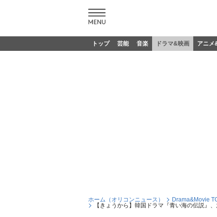
トップ
芸能
音楽
ドラマ&映画
アニメ
ホーム（オリコンニュース）
Drama&Movie T
【きょうから】韓国ドラマ『青い海の伝説』、放