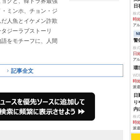
ヒョクと、韓ドラ界最強
日
イ・ミンホ、チョン・ジ
株式
時給
んだ人魚とイケメン詐欺
アル
ンタジーラブストーリ
N
警
物語をモチーフに、人間
株式
。
日給
アル
環
記事全文
WD
時給
派遣
日
り
内
株
時給
派遣