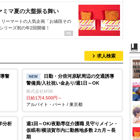
ァミマ夏の大盤振る舞い
ミリーマートの人気企画「お値段その
、シリーズ初の年2回開催！
求人検索
導警
日勤・分倍河原駅周辺の交通誘導
NEW
警備員/入社祝い金あり/週1日～OK
株式会社MSK
日給1万4,500円～
アルバイト・パート / 東京都
学分析
週1回～OK/夜勤専従介護職 見守りメイン・
仮眠有/横須賀市内に勤務地多数 2カ月～長
期