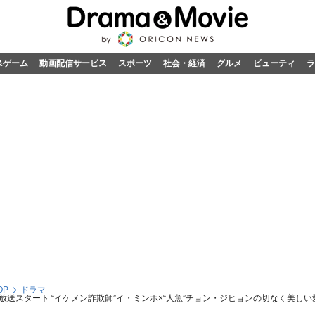
&ゲーム
動画配信サービス
スポーツ
社会・経済
グルメ
ビューティ
ラ
OP
ドラマ
送スタート “イケメン詐欺師”イ・ミンホ×“人魚”チョン・ジヒョンの切なく美し