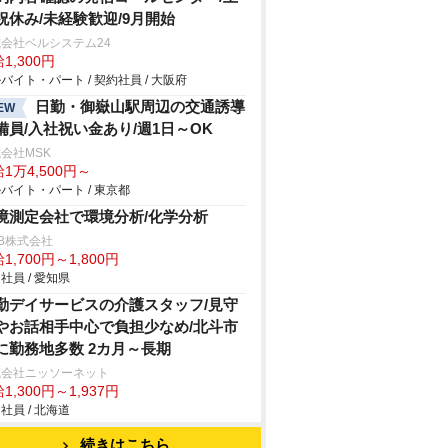
祝休み/未経験歓迎/9月開始
会社ベルシステム24
1,300円
バイト・パート / 契約社員 / 大阪府
日勤・御嶽山駅周辺の交通誘導
EW
備員/入社祝い金あり/週1日～OK
会社MSK
1万4,500円～
バイト・パート / 東京都
境測定会社で環境分析/化学分析
B株式会社
1,700円～1,800円
社員 / 愛知県
勤デイサービスの介護スタッフ/見守
やお話相手中心で負担少なめ/北斗市
に勤務地多数 2カ月～長期
式会社ニッソーネット
1,300円～1,937円
社員 / 北海道
続きはこちら