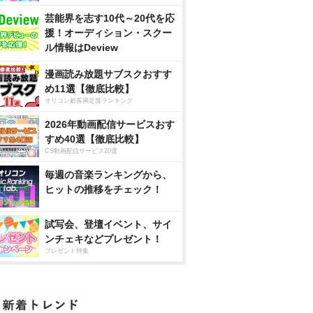
芸能界を志す10代～20代を応
援！オーディション・スクー
ル情報はDeview
漫画読み放題サブスクおすす
め11選【徹底比較】
オリコン顧客満足度ランキング
2026年動画配信サービスおす
すめ40選【徹底比較】
CS動画配信サービス20選
毎週の音楽ランキングから、
ヒットの推移をチェック！
試写会、登壇イベント、サイ
ンチェキなどプレゼント！
プレゼント特集