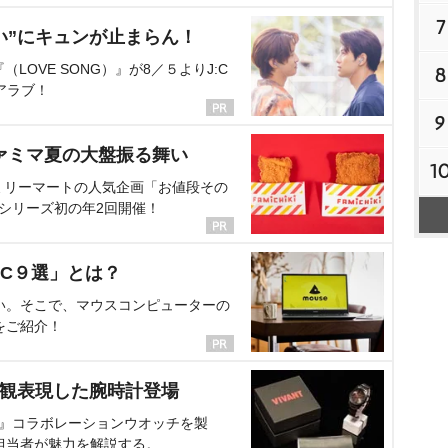
7
い”にキュンが止まらん！
OVE SONG）』が8／５よりJ:C
8
アラブ！
9
ァミマ夏の大盤振る舞い
1
ミリーマートの人気企画「お値段その
、シリーズ初の年2回開催！
C９選」とは？
い。そこで、マウスコンピューターの
をご紹介！
界観表現した腕時計登場
NT』コラボレーションウオッチを製
担当者が魅力を解説する。