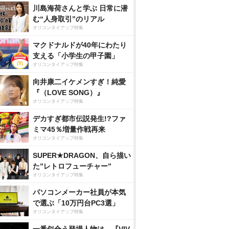
川島海荷さんと学ぶ 日常に潜
む“人身取引”のリアル
オリコンタイアップ特集
マクドナルドが40年にわたり
支える「小学生の甲子園」
オリコンタイアップ特集
向井康二イケメンすぎ！純愛
『（LOVE SONG）』
オリコンタイアップ特集
デカすぎ都市伝説発生!?ファ
ミマ45％増量作戦再来
オリコンタイアップ特集
SUPER★DRAGON、自ら描い
た”レトロフューチャー”
オリコンタイアップ特集
パソコンメーカー社員が本気
で選ぶ「10万円台PC3選」
オリコンタイアップ特集