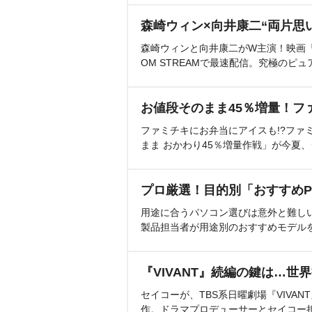
森崎ウィン×向井康二“両片思
森崎ウィンと向井康二がW主演！映画『（L
OM STREAMで最速配信。究極のピュ
お値段そのまま45％増量！フ
ファミチキにお弁当にアイスも!?ファ
まま おかわり45％増量作戦」が今夏
プロ厳選！目的別「おすすめP
用途に合うパソコン選びは意外と難し
製品担当者が用途別のおすすめモデル
『VIVANT』続編の鍵は…世
セイコーが、TBS系日曜劇場『VIVA
作。ドラマプロデューサーとセイコー