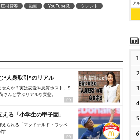
アル
庄司智春
動画
YouTube発
タレント
1
2
む“人身取引”のリアル
3
ませんか？実は恋愛や悪質ホスト、S
海荷さんと学ぶリアルな実態。
4
支える「小学生の甲子園」
5
与えられる「マクドナルド・ワッペ
指す
6