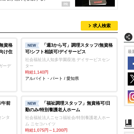
求人検索
/無資格
「週3から可」調理スタッフ/無資格
NEW
者向け住
可/シフト相談可/デイサービス
最
社会福祉法人知多学園葭池 デイサービスセン
ガーデ
ター
時給1,140円
アルバイト・パート / 愛知県
/午前
「福祉調理スタッフ」無資格可/日
NEW
勤のみ/特別養護老人ホーム
センタ
社会福祉法人ニセコ福祉会/特別養護老人ホー
ム ニセコハイツ
時給1,075円～1,200円