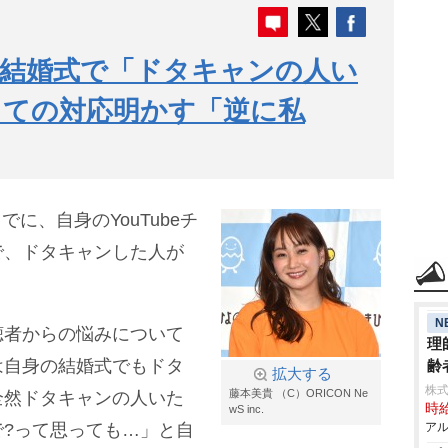
の結婚式で「ドタキャンの人い
しての対応明かす「逆に私
日までに、自身のYouTubeチ
で、ドタキャンした人が
N
聴者からの悩みについて
理
は自身の結婚式でもドタ
齢
拡大する
株
藤本美貴 （C）ORICON Ne
全然ドタキャンの人いた
時給
wS inc.
?って思っても…」と自
アル