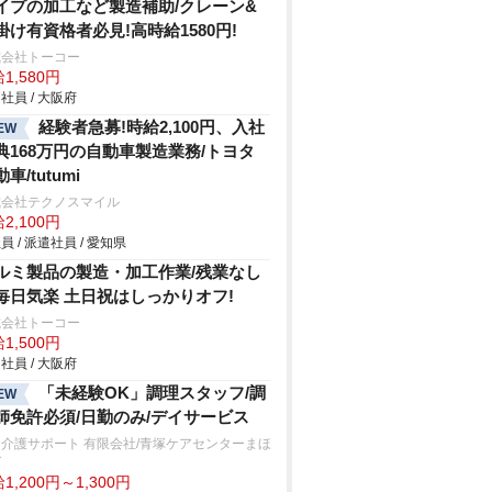
イプの加工など製造補助/クレーン&
掛け有資格者必見!高時給1580円!
式会社トーコー
1,580円
社員 / 大阪府
経験者急募!時給2,100円、入社
EW
典168万円の自動車製造業務/トヨタ
車/tutumi
式会社テクノスマイル
2,100円
員 / 派遣社員 / 愛知県
ルミ製品の製造・加工作業/残業なし
毎日気楽 土日祝はしっかりオフ!
式会社トーコー
1,500円
社員 / 大阪府
「未経験OK」調理スタッフ/調
EW
師免許必須/日勤のみ/デイサービス
介護サポート 有限会社/青塚ケアセンターまほ
ば
1,200円～1,300円