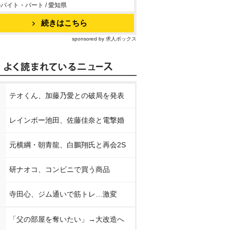
バイト・パート / 愛知県
続きはこちら
sponsored by 求人ボックス
テオくん、加藤乃愛との破局を発表
レインボー池田、佐藤佳奈と電撃婚
元横綱・朝青龍、白鵬翔氏と再会2S
研ナオコ、コンビニで買う商品
寺田心、ジム通いで筋トレ…激変
「父の部屋を奪いたい」→大改造へ