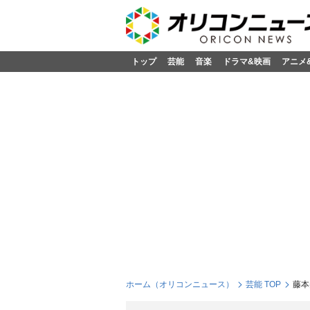
トップ
芸能
音楽
ドラマ&映画
アニメ
ホーム（オリコンニュース）
芸能 TOP
藤本