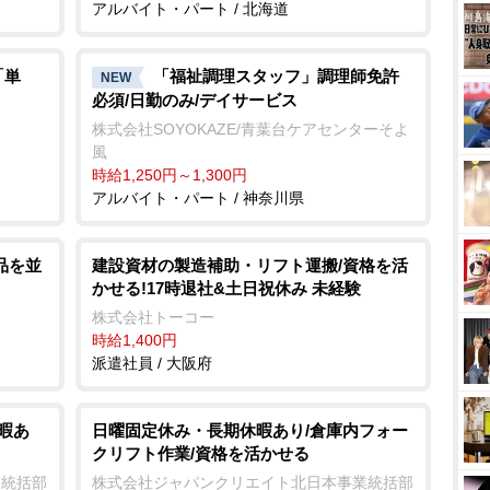
アルバイト・パート / 北海道
「単
「福祉調理スタッフ」調理師免許
NEW
必須/日勤のみ/デイサービス
株式会社SOYOKAZE/青葉台ケアセンターそよ
風
時給1,250円～1,300円
アルバイト・パート / 神奈川県
品を並
建設資材の製造補助・リフト運搬/資格を活
かせる!17時退社&土日祝休み 未経験
株式会社トーコー
時給1,400円
派遣社員 / 大阪府
暇あ
日曜固定休み・長期休暇あり/倉庫内フォー
クリフト作業/資格を活かせる
業統括部
株式会社ジャパンクリエイト北日本事業統括部