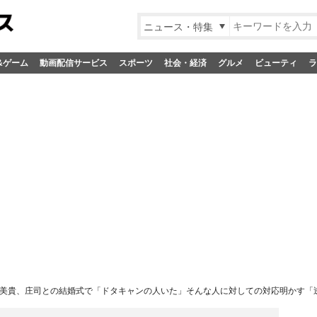
ニュース・特集
&ゲーム
動画配信サービス
スポーツ
社会・経済
グルメ
ビューティ
ラ
美貴、庄司との結婚式で「ドタキャンの人いた」そんな人に対しての対応明かす「