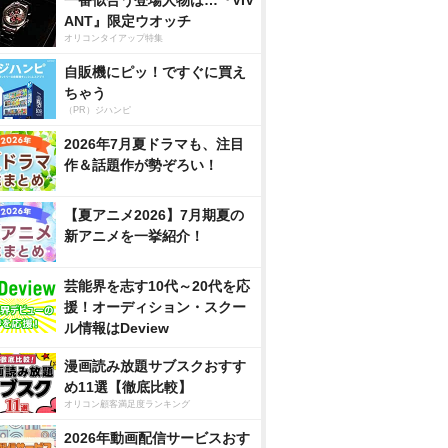
一番似合う登場人物は…『VIV
ANT』限定ウオッチ
オリコンタイアップ特集
自販機にピッ！ですぐに買え
ちゃう
（PR）ジハンピ
2026年7月夏ドラマも、注目
作＆話題作が勢ぞろい！
【夏アニメ2026】7月期夏の
新アニメを一挙紹介！
芸能界を志す10代～20代を応
援！オーディション・スクー
ル情報はDeview
漫画読み放題サブスクおすす
め11選【徹底比較】
オリコン顧客満足度ランキング
2026年動画配信サービスおす