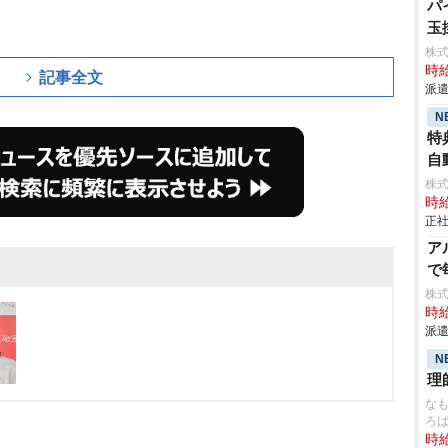
パ
玉
株
時給
記事全文
派遣
N
特
自動
株
時給
正社
ア
で
株
時給
派遣
N
理
なも
ろ
時給