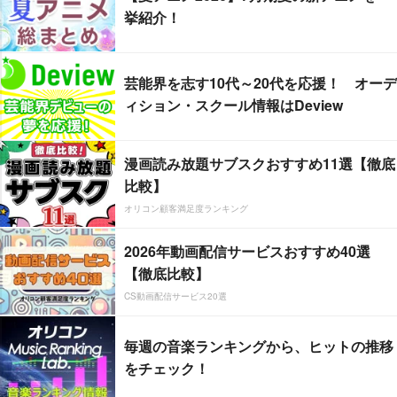
挙紹介！
芸能界を志す10代～20代を応援！ オーデ
ィション・スクール情報はDeview
漫画読み放題サブスクおすすめ11選【徹底
比較】
オリコン顧客満足度ランキング
2026年動画配信サービスおすすめ40選
【徹底比較】
CS動画配信サービス20選
毎週の音楽ランキングから、ヒットの推移
をチェック！