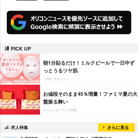
PICK UP
朝1分貼るだけ！ミルクピールで一日中ず
っとうるツヤ肌
（PR）サボリーノ
お値段そのまま45％増量！ファミマ夏の大
盤振る舞い
オリコンタイアップ特集
求人特集
さらに見る