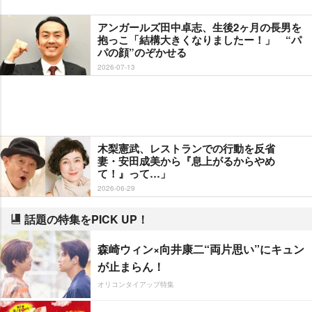
アンガールズ田中卓志、生後2ヶ月の長男を
抱っこ「結構大きくなりましたー！」 “パ
パの顔”のぞかせる
2026-07-13
木梨憲武、レストランでの行動を反省
妻・安田成美から『息上がるからやめ
て！』って…」
2026-06-29
話題の特集をPICK UP！
森崎ウィン×向井康二“両片思い”にキュン
が止まらん！
オリコンタイアップ特集