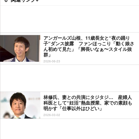
アンガールズ山根、11歳長女と“夜の踊り
子”ダンス披露 ファンほっこり「動く娘さ
ん初めて見た」「脚長いなぁ〜スタイル抜
群」
2026-06-23
林修氏、妻との共演にタジタジ… 産婦人
科医として“妊活”熱血授業、家での素顔も
明かす「仕事以外はひどい」
2026-03-02