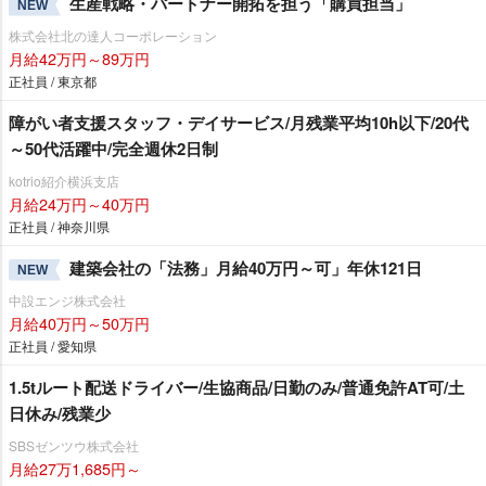
生産戦略・パートナー開拓を担う「購買担当」
NEW
株式会社北の達人コーポレーション
月給42万円～89万円
正社員 / 東京都
障がい者支援スタッフ・デイサービス/月残業平均10h以下/20代
～50代活躍中/完全週休2日制
kotrio紹介横浜支店
月給24万円～40万円
正社員 / 神奈川県
建築会社の「法務」月給40万円～可」年休121日
NEW
中設エンジ株式会社
月給40万円～50万円
正社員 / 愛知県
1.5tルート配送ドライバー/生協商品/日勤のみ/普通免許AT可/土
日休み/残業少
SBSゼンツウ株式会社
月給27万1,685円～