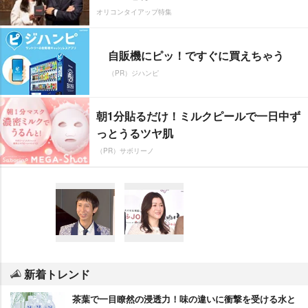
オリコンタイアップ特集
自販機にピッ！ですぐに買えちゃう
（PR）ジハンピ
朝1分貼るだけ！ミルクピールで一日中ず
っとうるツヤ肌
（PR）サボリーノ
新着トレンド
茶葉で一目瞭然の浸透力！味の違いに衝撃を受ける水と