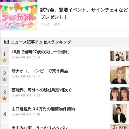
試写会、登壇イベント、サインチェキなど
プレゼント！
プレゼント特集
ニュース記事アクセスランキング
15歳で当時27歳の夫に一目惚れ
1
2026-08-05 16:09
研ナオコ、コンビニで買う商品
2
2026-08-05 15:10
芸能界、海外への移住報告相次ぐ
3
2026-08-04 19:53
山口達也氏 3.4万円の湘南物件契約
4
2026-08-03 12:18
田中みな実、うっかりネタバレ