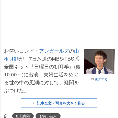
お笑いコンビ・
アンガールズ
の
山
根良顕
が、7日放送のMBS/TBS系
全国ネット『日曜日の初耳学』(後
10:00～)に出演。夫婦生活をめぐ
拡大する
る世の中の風潮に対して、疑問を
ぶつけた。
記事全文・写真を大きく見る
山根良顕
お笑い芸人