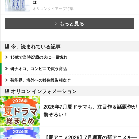
は
オリコンタイアップ特集
もっと見る
今、読まれている記事
15歳で当時27歳の夫に一目惚れ
研ナオコ、コンビニで買う商品
芸能界、海外への移住報告相次ぐ
オリコン インフォメーション
2026年7月夏ドラマも、注目作＆話題作が
勢ぞろい！
【夏アニメ2026】7月期夏の新アニメを一