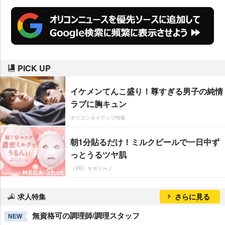
PICK UP
イケメンてんこ盛り！尊すぎる男子の純情
ラブに胸キュン
オリコンタイアップ特集
朝1分貼るだけ！ミルクピールで一日中ず
っとうるツヤ肌
（PR）サボリーノ
求人特集
さらに見る
無資格可の調理師/調理スタッフ
NEW