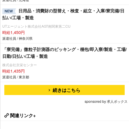
日用品・消費財の型替え・検査・組立・入庫/寮完備/日
NEW
払い/工場・製造
UTエージェント株式会社AGT南関東第二CU
時給1,450円
派遣社員 / 神奈川県
「寮完備」微粒子計測器のピッキング・梱包/即入寮/製造・工場/
日勤/日払い/工場・製造
株式会社京栄センター
時給1,435円
派遣社員 / 東京都
続きはこちら
sponsored by 求人ボックス
関連リンク+