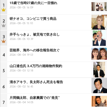
15歳で当時27歳の夫に一目惚れ
1
2026-08-05 16:09
研ナオコ、コンビニで買う商品
2
2026-08-05 15:10
井手らっきょ、被災地で炊き出し
3
2026-08-05 10:39
芸能界、海外への移住報告相次ぐ
4
2026-08-04 19:53
山口達也氏 3.4万円の湘南物件契約
5
2026-08-03 12:18
清水アキラ、良太郎さん死去を報告
6
2026-08-02 16:45
片岡鶴太郎、自家農園での“発見”
7
2026-08-04 14:05