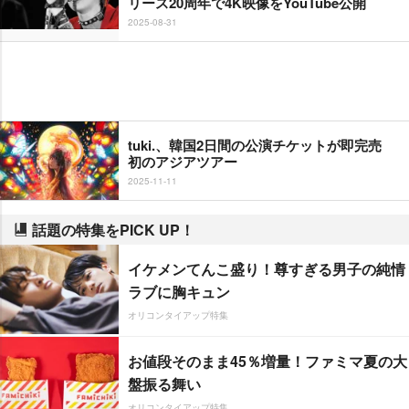
リース20周年で4K映像をYouTube公開
2025-08-31
tuki.、韓国2日間の公演チケットが即完売
初のアジアツアー
2025-11-11
話題の特集をPICK UP！
イケメンてんこ盛り！尊すぎる男子の純情
ラブに胸キュン
オリコンタイアップ特集
お値段そのまま45％増量！ファミマ夏の大
盤振る舞い
オリコンタイアップ特集