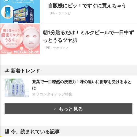
自販機にピッ！ですぐに買えちゃう
（PR）ジハンピ
朝1分貼るだけ！ミルクピールで一日中ず
っとうるツヤ肌
（PR）サボリーノ
新着トレンド
茶葉で一目瞭然の浸透力！味の違いに衝撃を受ける水と
は
オリコンタイアップ特集
もっと見る
今、読まれている記事