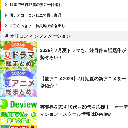
15歳で当時27歳の夫に一目惚れ
研ナオコ、コンビニで買う商品
井手らっきょ、被災地で炊き出し
オリコン インフォメーション
2026年7月夏ドラマも、注目作＆話題作が
勢ぞろい！
【夏アニメ2026】7月期夏の新アニメを一
挙紹介！
芸能界を志す10代～20代を応援！ オーデ
ィション・スクール情報はDeview