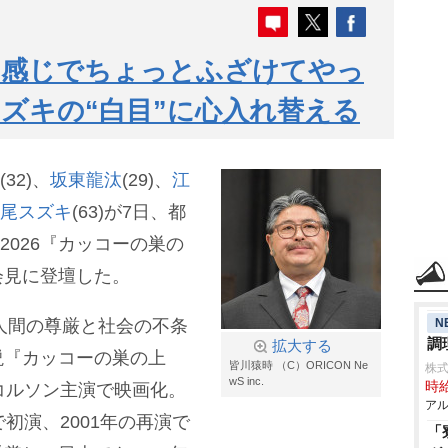
の感じでちょっとふざけてやっ
ズキの“白目”に心入れ替える
(32)、
坂東龍汰
(29)、
江
尾スズキ
(63)が7日、都
E2026『カッコーの巣の
会見に登壇した。
N
、人間の尊厳と社会の不条
調
拡大する
説『カッコーの巣の上
皆川猿時 （C）ORICON Ne
株
wS inc.
時給
コルソン主演で映画化。
アル
初演、2001年の再演で
「