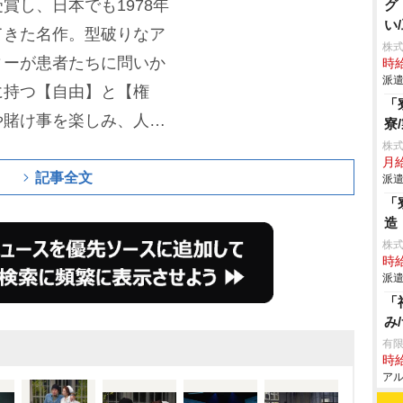
賞し、日本でも1978年
グ
い
てきた名作。型破りなア
株
ィーが患者たちに問いか
時給
派遣
に持つ【自由】と【権
「
や賭け事を楽しみ、人生
寮
株
そして、人間としてあっ
月給
こと。マクマーフィーの
記事全文
派遣
「
きとさせ、閉ざされてい
造
厳を取り戻すため奮闘す
株
時給
に胸を打つ。
派遣
「
み
有
時給
アル