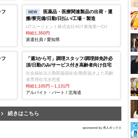
ッフ
医薬品・医療関連製品の出荷・運
NEW
搬/寮完備/日勤/日払い/工場・製造
UTエージェント株式会社AGT東海第一CU
時給1,350円
派遣社員 / 愛知県
ッフ
「週3から可」調理スタッフ/調理師免許必
須/日勤のみ/サービス付き高齢者向け住宅
社会福祉法人勤医協福祉会/勤医協きよた高齢
者専用住宅水芭蕉
時給1,105円～1,131円
アルバイト・パート / 北海道
続きはこちら
sponsored by 求人ボックス