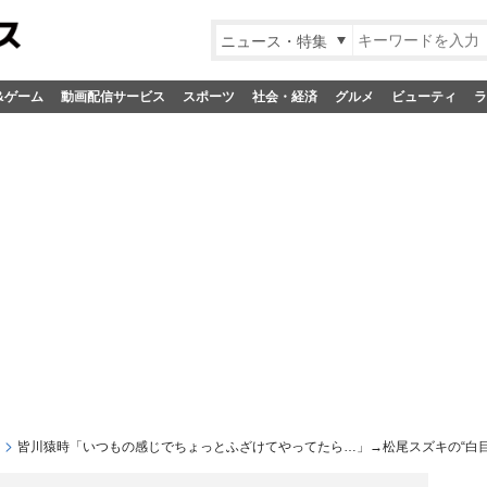
ニュース・特集
&ゲーム
動画配信サービス
スポーツ
社会・経済
グルメ
ビューティ
ラ
皆川猿時「いつもの感じでちょっとふざけてやってたら…」→松尾スズキの“白目