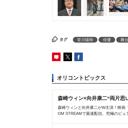
タグ
皆川猿時
俳優
舞
オリコントピックス
森崎ウィン×向井康二“両片思
森崎ウィンと向井康二がW主演！映画『（L
OM STREAMで最速配信。究極のピュ