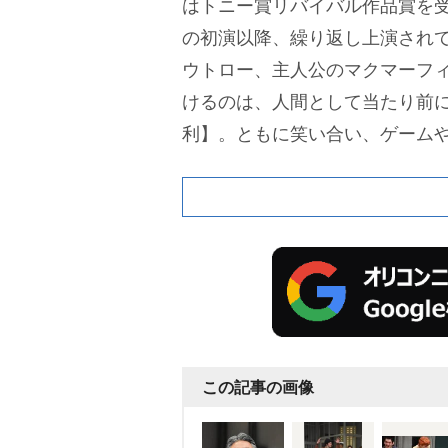
はトニー賞リバイバル作品賞を受
の初演以降、繰り返し上演され
ウトロー、主人公のマクマーフ
けるのは、人間として当たり前
利】。ともに笑い合い、ゲーム
の【自由】を手に入れること。
てしかるべき【権利】を求める
行動は患者たちの表情を生き生
た心を解き放ち、また人間の尊
るその姿は、大きな共感ととも
この記事の画像