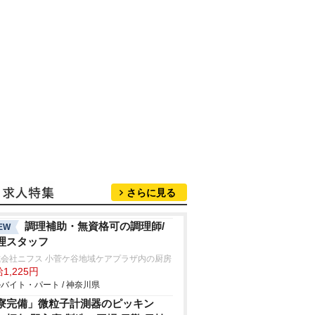
さらに見る
調理補助・無資格可の調理師/
EW
理スタッフ
式会社ニフス 小菅ケ谷地域ケアプラザ内の厨房
1,225円
バイト・パート / 神奈川県
寮完備」微粒子計測器のピッキン