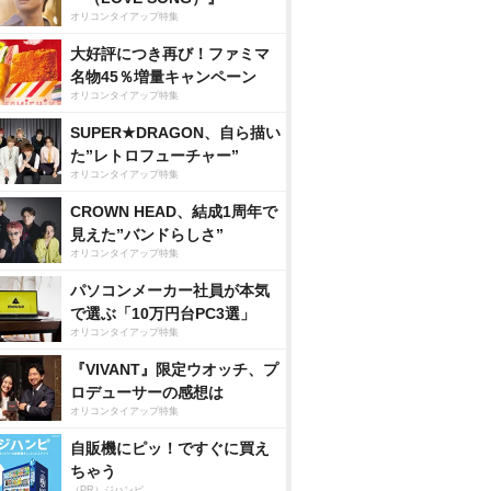
オリコンタイアップ特集
大好評につき再び！ファミマ
名物45％増量キャンペーン
オリコンタイアップ特集
SUPER★DRAGON、自ら描い
た”レトロフューチャー”
オリコンタイアップ特集
CROWN HEAD、結成1周年で
見えた”バンドらしさ”
オリコンタイアップ特集
パソコンメーカー社員が本気
で選ぶ「10万円台PC3選」
オリコンタイアップ特集
『VIVANT』限定ウオッチ、プ
ロデューサーの感想は
オリコンタイアップ特集
自販機にピッ！ですぐに買え
ちゃう
（PR）ジハンピ