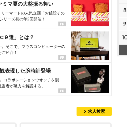
ァミマ夏の大盤振る舞い
8
ミリーマートの人気企画「お値段その
、シリーズ初の年2回開催！
9
1
C９選」とは？
い。そこで、マウスコンピューターの
をご紹介！
界観表現した腕時計登場
NT』コラボレーションウオッチを製
担当者が魅力を解説する。
求人検索