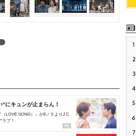
台
1
2
3
4
5
い”にキュンが止まらん！
OVE SONG）』が8／５よりJ:C
6
アラブ！
7