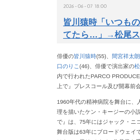
2026-06-07 18:00
皆川猿時「いつも
てたら…」→松尾ス
俳優の
皆川猿時
(55)、
間宮祥太朗
口のりこ
(46)、俳優で演出家の
松
内で行われたPARCO PRODUC
上で』プレスコール及び開幕前
1960年代の精神病院を舞台に
理を描いたケン・キージーの小
で』は、75年にはジャック・ニ
舞台版は63年にブロードウェイで