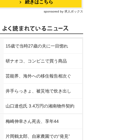
続きはこちら
sponsored by 求人ボックス
15歳で当時27歳の夫に一目惚れ
研ナオコ、コンビニで買う商品
芸能界、海外への移住報告相次ぐ
井手らっきょ、被災地で炊き出し
山口達也氏 3.4万円の湘南物件契約
梅崎伸幸さん死去、享年44
片岡鶴太郎、自家農園での“発見”