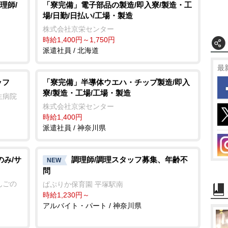
理師/
「寮完備」電子部品の製造/即入寮/製造・工
場/日勤/日払い/工場・製造
株式会社京栄センター
時給1,400円～1,750円
派遣社員 / 北海道
最
ッフ
「寮完備」半導体ウエハ・チップ製造/即入
寮/製造・工場/工場・製造
生病院
株式会社京栄センター
時給1,400円
派遣社員 / 神奈川県
のみ/サ
調理師/調理スタッフ募集、年齢不
NEW
問
んごの
ぱぷりか保育園 平塚駅南
時給1,230円～
アルバイト・パート / 神奈川県