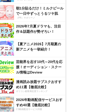
朝1分貼るだけ！ミルクピール
で一日中ずっとうるツヤ肌
（PR）サボリーノ
2026年7月夏ドラマも、注目
作＆話題作が勢ぞろい！
【夏アニメ2026】7月期夏の
新アニメを一挙紹介！
芸能界を志す10代～20代を応
援！オーディション・スクー
ル情報はDeview
漫画読み放題サブスクおすす
め11選【徹底比較】
オリコン顧客満足度ランキング
2026年動画配信サービスおす
すめ40選【徹底比較】
CS動画配信サービス20選