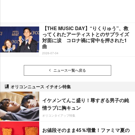
【THE MUSIC DAY】“りくりゅう”、救
ってくれたアーティストとのサプライズ
対面に涙 コロナ禍に背中を押された1
曲
2026-07-04
ニュース一覧へ戻る
オリコンニュース イチオシ特集
イケメンてんこ盛り！尊すぎる男子の純
情ラブに胸キュン
オリコンタイアップ特集
お値段そのまま45％増量！ファミマ夏の