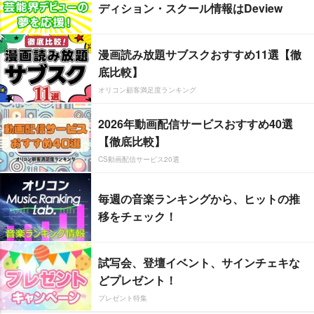
ディション・スクール情報はDeview
漫画読み放題サブスクおすすめ11選【徹
底比較】
オリコン顧客満足度ランキング
2026年動画配信サービスおすすめ40選
【徹底比較】
CS動画配信サービス20選
毎週の音楽ランキングから、ヒットの推
移をチェック！
試写会、登壇イベント、サインチェキな
どプレゼント！
プレゼント特集