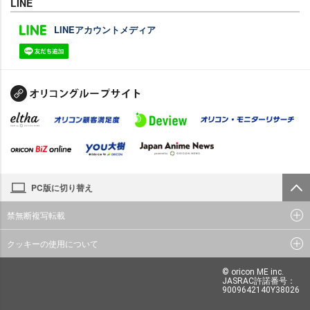
LINE
LINEアカウントメディア
PC版に切り替え
禁無断複写転載
クッキーの使用について
© oricon ME inc.
JASRAC許諾番号：
9009642140Y38026