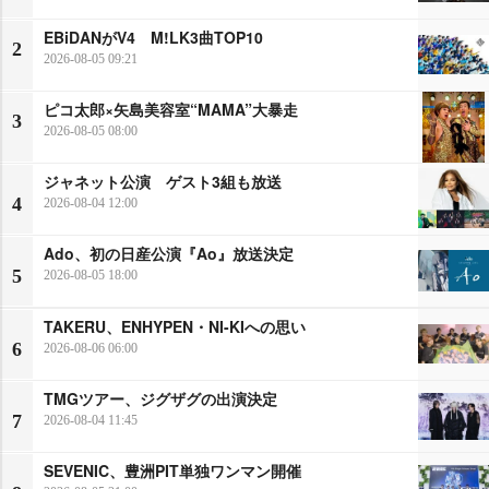
EBiDANがV4 M!LK3曲TOP10
2
2026-08-05 09:21
ピコ太郎×矢島美容室“MAMA”大暴走
3
2026-08-05 08:00
ジャネット公演 ゲスト3組も放送
4
2026-08-04 12:00
Ado、初の日産公演『Ao』放送決定
5
2026-08-05 18:00
TAKERU、ENHYPEN・NI-KIへの思い
6
2026-08-06 06:00
TMGツアー、ジグザグの出演決定
7
2026-08-04 11:45
SEVENIC、豊洲PIT単独ワンマン開催