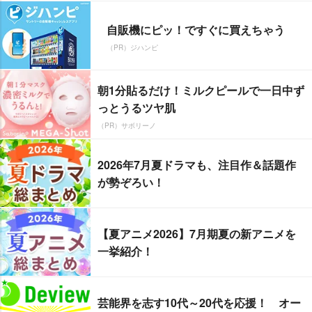
自販機にピッ！ですぐに買えちゃう
（PR）ジハンピ
朝1分貼るだけ！ミルクピールで一日中ず
っとうるツヤ肌
（PR）サボリーノ
2026年7月夏ドラマも、注目作＆話題作
が勢ぞろい！
【夏アニメ2026】7月期夏の新アニメを
一挙紹介！
芸能界を志す10代～20代を応援！ オー