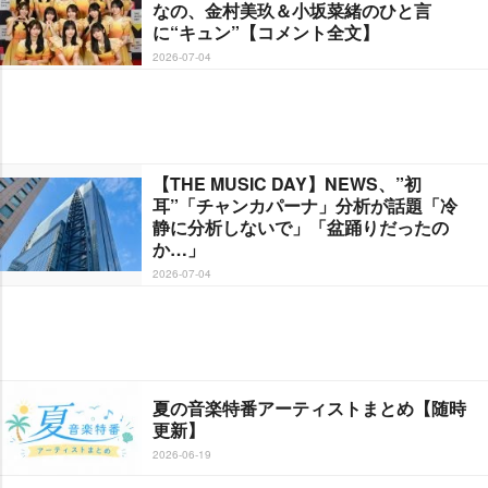
なの、金村美玖＆小坂菜緒のひと言
に“キュン”【コメント全文】
2026-07-04
【THE MUSIC DAY】NEWS、”初
耳”「チャンカパーナ」分析が話題「冷
静に分析しないで」「盆踊りだったの
か…」
2026-07-04
夏の音楽特番アーティストまとめ【随時
更新】
2026-06-19