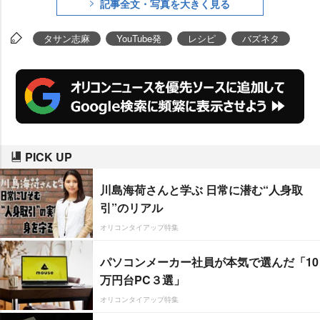
記事全文・写真を大きく見る
タサン志麻
YouTube発
レシピ
バズネタ
PICK UP
川島海荷さんと学ぶ 日常に潜む“人身取
引”のリアル
オリコンタイアップ特集
パソコンメーカー社員が本気で選んだ「10
万円台PC３選」
オリコンタイアップ特集