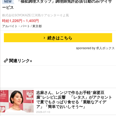
「福祉調理スタッフ」調理師免許必須/日勤のみ/デイサ
NEW
ービス
株式会社SOYOKAZE/三河島ケアセンターそよ風
時給1,226円～1,400円
アルバイト・パート / 東京都
続きはこちら
sponsored by 求人ボックス
関連リンク+
志麻さん、レンジで作るお手軽“麻婆豆
腐”レシピに反響 「レタス」がアクセント
で夏でもさっぱり食せる「素敵なアイデ
ア」「簡単でおいしそう〜」
2026-07-10