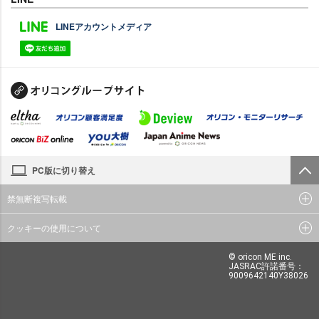
LINEアカウントメディア
PC版に切り替え
禁無断複写転載
クッキーの使用について
© oricon ME inc.
JASRAC許諾番号：
9009642140Y38026