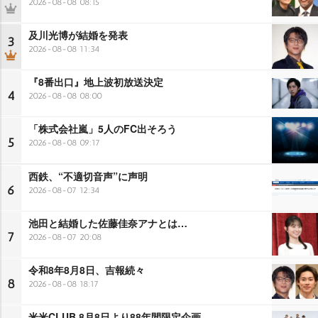
2026-08-08 08:15
及川光博が結婚を発表
3
2026-08-08 11:34
『8番出口』地上波初放送決定
4
2026-08-08 08:00
「株式会社嵐」5人のFC出そろう
5
2026-08-08 09:17
西鉄、“不適切音声”に声明
6
2026-08-07 12:34
池田と結婚した佐藤佳奈アナとは…
7
2026-08-07 20:08
令和8年8月8日、吉報続々
8
2026-08-08 18:17
米米CLUB 8月8日より88年間限定企画