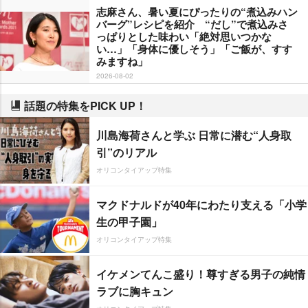
志麻さん、暑い夏にぴったりの“煮込みハン
バーグ”レシピを紹介 “だし”で煮込みさ
っぱりとした味わい「絶対思いつかな
い…」「身体に優しそう」「ご飯が、すす
みますね」
2026-08-02
話題の特集をPICK UP！
川島海荷さんと学ぶ 日常に潜む“人身取
引”のリアル
オリコンタイアップ特集
マクドナルドが40年にわたり支える「小学
生の甲子園」
オリコンタイアップ特集
イケメンてんこ盛り！尊すぎる男子の純情
ラブに胸キュン