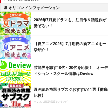
オリコン インフォメーション
2026年7月夏ドラマも、注目作＆話題作が
勢ぞろい！
【夏アニメ2026】7月期夏の新アニメを一
挙紹介！
芸能界を志す10代～20代を応援！ オーデ
ィション・スクール情報はDeview
漫画読み放題サブスクおすすめ11選【徹底
比較】
オリコン顧客満足度ランキング