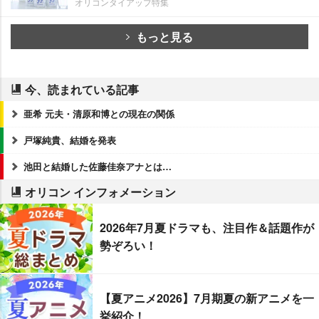
オリコンタイアップ特集
もっと見る
今、読まれている記事
亜希 元夫・清原和博との現在の関係
戸塚純貴、結婚を発表
池田と結婚した佐藤佳奈アナとは…
オリコン インフォメーション
2026年7月夏ドラマも、注目作＆話題作が
勢ぞろい！
【夏アニメ2026】7月期夏の新アニメを一
挙紹介！