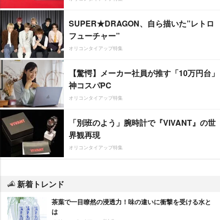
SUPER★DRAGON、自ら描いた”レトロ
フューチャー”
オリコンタイアップ特集
【驚愕】メーカー社員が推す「10万円台」
神コスパPC
オリコンタイアップ特集
「別班のよう」腕時計で『VIVANT』の世
界観再現
オリコンタイアップ特集
新着トレンド
茶葉で一目瞭然の浸透力！味の違いに衝撃を受ける水と
は