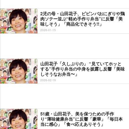
2児の母・山田花子、ビビンバおにぎりや鶏
肉ソテー並ぶ“軽め手作り弁当”に反響「美
味しそう」「商品化できそう!!」
2026-01-15
山田花子「久しぶりの」 “見ていてホッと
する”手作り弁当の中身を披露し反響「美味
しそうなお弁当〜」
2026-02-19
51歳・山田花子、美を保つための手作
り“薄味健康弁当”に反響「豪華」「毎日本
当に感心」「食べ応えありそう」