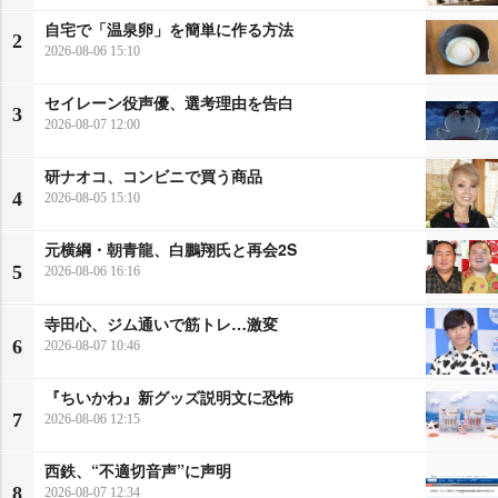
自宅で「温泉卵」を簡単に作る方法
2
2026-08-06 15:10
セイレーン役声優、選考理由を告白
3
2026-08-07 12:00
研ナオコ、コンビニで買う商品
4
2026-08-05 15:10
元横綱・朝青龍、白鵬翔氏と再会2S
5
2026-08-06 16:16
寺田心、ジム通いで筋トレ…激変
6
2026-08-07 10:46
『ちいかわ』新グッズ説明文に恐怖
7
2026-08-06 12:15
西鉄、“不適切音声”に声明
8
2026-08-07 12:34