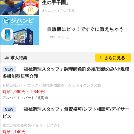
生の甲子園」
オリコンタイアップ特集
自販機にピッ！ですぐに買えちゃう
（PR）ジハンピ
求人特集
さらに見る
「福祉調理スタッフ」調理師免許必須/日勤のみ/小規模
NEW
多機能型居宅介護
有限会社シャイニング/小規模多機能ホーム シャイニングの森
時給1,090円～1,340円
アルバイト・パート / 北海道
「福祉調理スタッフ」無資格可/シフト相談可/デイサー
NEW
ビス
株式会社衣笠興業/デイサービス赤石
時給1,140円