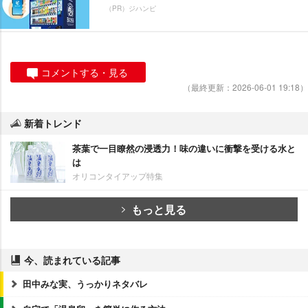
（PR）ジハンピ
コメントする・見る
（最終更新：2026-06-01 19:18）
新着トレンド
茶葉で一目瞭然の浸透力！味の違いに衝撃を受ける水と
は
オリコンタイアップ特集
もっと見る
今、読まれている記事
田中みな実、うっかりネタバレ