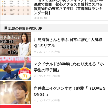
連続で葛西 都心アクセス＆賃料コスパ＆
賃貸物件の豊富さで注目【首都圏版ランキ
ング一覧】
2026-02-18
話題の特集をPICK UP！
川島海荷さんと学ぶ 日常に潜む“人身取
引”のリアル
オリコンタイアップ特集
マクドナルドが40年にわたり支える「小
学生の甲子園」
オリコンタイアップ特集
向井康二イケメンすぎ！純愛『（LOVE S
ONG）』
オリコンタイアップ特集