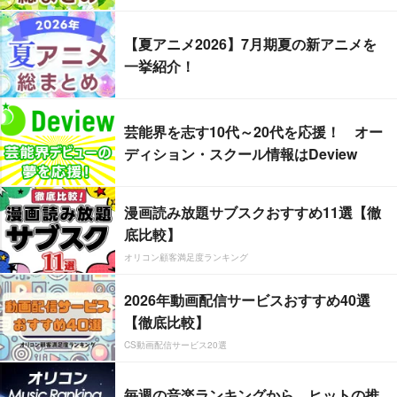
【夏アニメ2026】7月期夏の新アニメを
一挙紹介！
芸能界を志す10代～20代を応援！ オー
ディション・スクール情報はDeview
漫画読み放題サブスクおすすめ11選【徹
底比較】
オリコン顧客満足度ランキング
2026年動画配信サービスおすすめ40選
【徹底比較】
CS動画配信サービス20選
毎週の音楽ランキングから、ヒットの推