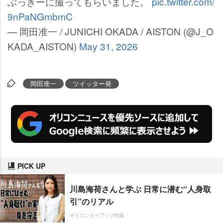
ぶっきーに撮ってもらいました。
pic.twitter.com/
9nPaNGmbmC
— 岡田准一 / JUNICHI OKADA / AISTON (@J_O
KADA_AISTON)
May 31, 2026
岡田准一
ツイッター発
PICK UP
川島海荷さんと学ぶ 日常に潜む“人身取
引”のリアル
オリコンタイアップ特集