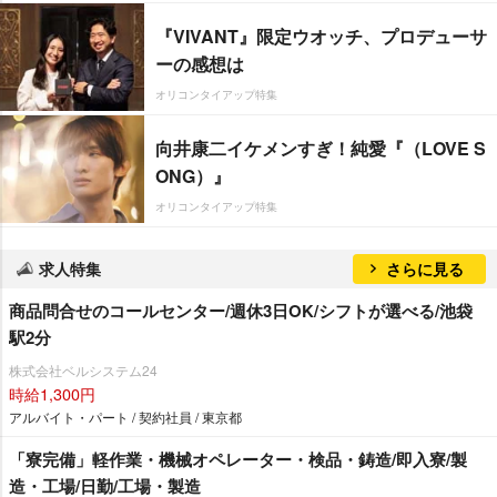
『VIVANT』限定ウオッチ、プロデューサ
ーの感想は
オリコンタイアップ特集
向井康二イケメンすぎ！純愛『（LOVE S
ONG）』
オリコンタイアップ特集
求人特集
さらに見る
商品問合せのコールセンター/週休3日OK/シフトが選べる/池袋
駅2分
株式会社ベルシステム24
時給1,300円
アルバイト・パート / 契約社員 / 東京都
「寮完備」軽作業・機械オペレーター・検品・鋳造/即入寮/製
造・工場/日勤/工場・製造