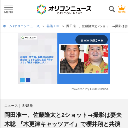
ホーム (オリコンニュース)
芸能 TOP
岡田准一、佐藤隆太と2ショット→撮影は
SEE MORE
Powered by 
GliaStudios
M
ニュース
SNS発
u
t
岡田准一、佐藤隆太と2ショット→撮影は妻夫
e
木聡 『木更津キャッツアイ』で櫻井翔と共演