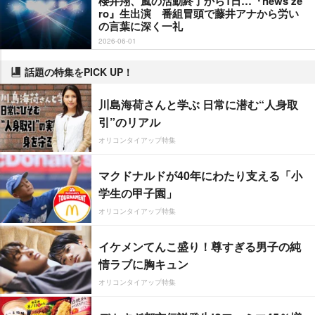
櫻井翔、嵐の活動終了から1日…『news ze
ro』生出演 番組冒頭で藤井アナから労い
の言葉に深く一礼
2026-06-01
話題の特集をPICK UP！
川島海荷さんと学ぶ 日常に潜む“人身取
引”のリアル
オリコンタイアップ特集
マクドナルドが40年にわたり支える「小
学生の甲子園」
オリコンタイアップ特集
イケメンてんこ盛り！尊すぎる男子の純
情ラブに胸キュン
オリコンタイアップ特集