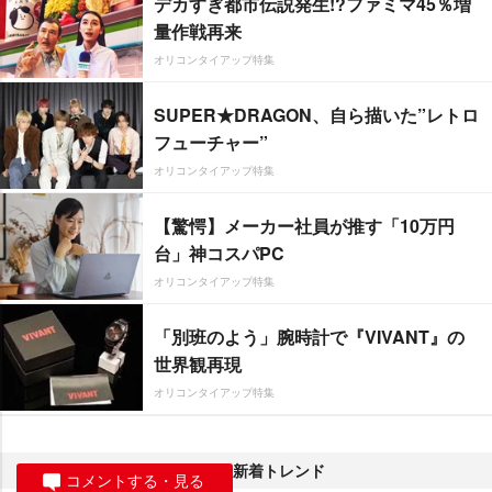
デカすぎ都市伝説発生!?ファミマ45％増
量作戦再来
オリコンタイアップ特集
SUPER★DRAGON、自ら描いた”レトロ
フューチャー”
オリコンタイアップ特集
【驚愕】メーカー社員が推す「10万円
台」神コスパPC
オリコンタイアップ特集
「別班のよう」腕時計で『VIVANT』の
世界観再現
オリコンタイアップ特集
新着トレンド
コメントする・見る