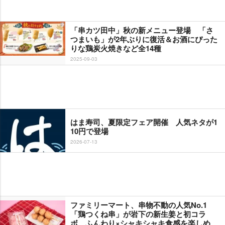
「串カツ田中」秋の新メニュー登場 「さ
つまいも」が2年ぶりに復活＆お酒にぴった
りな鶏炭火焼きなど全14種
2025-09-03
はま寿司、夏限定フェア開催 人気ネタが1
10円で登場
2026-07-13
ファミリーマート、串物不動の人気No.1
「鶏つくね串」が岩下の新生姜と初コラ
ボ ふんわり×シャキシャキ食感を楽しめ