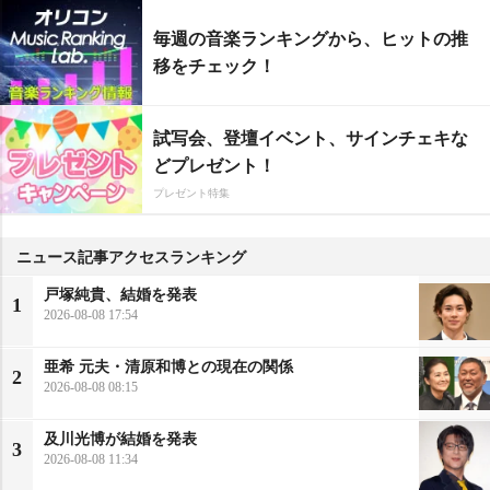
毎週の音楽ランキングから、ヒットの推
移をチェック！
試写会、登壇イベント、サインチェキな
どプレゼント！
プレゼント特集
ニュース記事アクセスランキング
戸塚純貴、結婚を発表
1
2026-08-08 17:54
亜希 元夫・清原和博との現在の関係
2
2026-08-08 08:15
及川光博が結婚を発表
3
2026-08-08 11:34