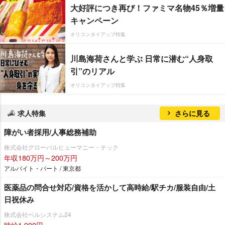
大好評につき再び！ファミマ名物45％増量
キャンペーン
オリコンタイアップ特集
川島海荷さんと学ぶ 日常に潜む“人身取
引”のリアル
オリコンタイアップ特集
求人特集
さらに見る
障がい者採用/人事総務補助
株式会社グローバルヒューマニー・テック
年収180万円～200万円
アルバイト・パート / 東京都
医薬品の問合せ対応/資格を活かして高時給/駅チカ/服装自由/土
日祝休み
株式会社ベルシステム24
時給1,900円