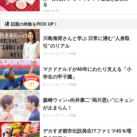
る
2026-04-20
話題の特集をPICK UP！
川島海荷さんと学ぶ 日常に潜む“人身取
引”のリアル
オリコンタイアップ特集
マクドナルドが40年にわたり支える「小
学生の甲子園」
オリコンタイアップ特集
森崎ウィン×向井康二“両片思い”にキュン
が止まらん！
オリコンタイアップ特集
デカすぎ都市伝説発生!?ファミマ45％増