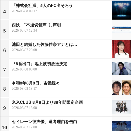
「株式会社嵐」5人のFC出そろう
4
2026-08-08 09:17
西鉄、“不適切音声”に声明
5
2026-08-07 12:34
池田と結婚した佐藤佳奈アナとは…
6
2026-08-07 20:08
『8番出口』地上波初放送決定
7
2026-08-08 08:00
令和8年8月8日、吉報続々
8
2026-08-08 18:17
米米CLUB 8月8日より88年間限定企画
9
2026-08-07 18:00
セイレーン役声優、選考理由を告白
10
2026-08-07 12:00