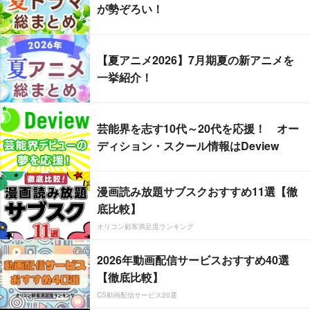
が勢ぞろい！
【夏アニメ2026】7月期夏の新アニメを
一挙紹介！
芸能界を志す10代～20代を応援！ オー
ディション・スクール情報はDeview
漫画読み放題サブスクおすすめ11選【徹
底比較】
オリコン顧客満足度ランキング
2026年動画配信サービスおすすめ40選
【徹底比較】
CS動画配信サービス20選